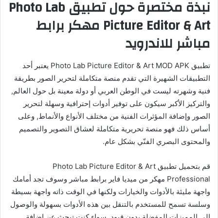
نبذة مختصرة حول تطبيق Photo Lab
Picture Editor & Art مهكر برابط
مباشر للاندرويد
تطبيق Photo Lab Picture Editor & Art MOD APK يعتبر أحد
التطبيقات الشهيرة التي تقدم منصة متكاملة لتحرير الصور بطريقة
فنية وشهرته ليست في الوطن العربي أو دولة معينة بل حول العالم,
والتركيز الأكبر سيكون على توفير أدوات إحترافية وسهلة لتحرير
الصور وإضافة المؤثرات الفنية من مختلف الأنواع والأنماط, وعلى
أساس ذلك فهو منصة تحريرية متكاملة لعشاق التصوير والتصميم
والمحتوى البصري الفنّي بشكل عام.
قم بتحميل تطبيق Photo Lab Picture Editor & Art
Professional مهكر من ميديا فاير برابط مباشر وسوف تجد أمامك
واجهة مليئة بالأدوات والخيارات ولكنها في الوقت ذاته واجهة بسيطة
وسلسة تسمح للمستخدم بالتنقل بين هذه الأدوات بسهولة والوصول
إلى المميزات المفضلة بدون قيود, سواء كنت تبحث عن إضافة