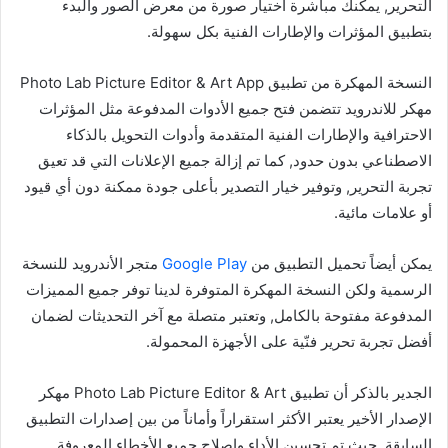
التحرير, يمكنك مباشرة اختيار صورة من معرض الصور والبدء
بتطبيق المؤثرات والإطارات الفنية بكل سهولة.
النسخة المهكرة من تطبيق Photo Lab Picture Editor & Art App
مهكر للاندرويد تتضمن فتح جميع الأدوات المدفوعة مثل المؤثرات
الاحترافية والإطارات الفنية المتقدمة وأدوات التحويل بالذكاء
الاصطناعي بدون حدود, كما تم إزالة جميع الإعلانات التي قد تعيق
تجربة التحرير, وتوفير خيار التصدير بأعلى جودة ممكنة دون أي قيود
أو علامات مائية.
يمكن أيضاً تحميل التطبيق من
Google Play
متجر الأندرويد للنسخة
الرسمية ولكن النسخة المهكرة المتوفرة لدينا توفر جميع المميزات
المدفوعة مفتوحة بالكامل, وتعتبر متصلة مع آخر التحديثات لضمان
أفضل تجربة تحرير فنّية على الأجهزة المحمولة.
الجدير بالذكر أن تطبيق Photo Lab Picture Editor & Art مهكر
الإصدار الأخير يعتبر الأكثر استقراراً وأماناً من بين إصدارات التطبيق
السابقة, حيث تم تحسين الأداء وإصلاح جميع الأخطاء المعروفة