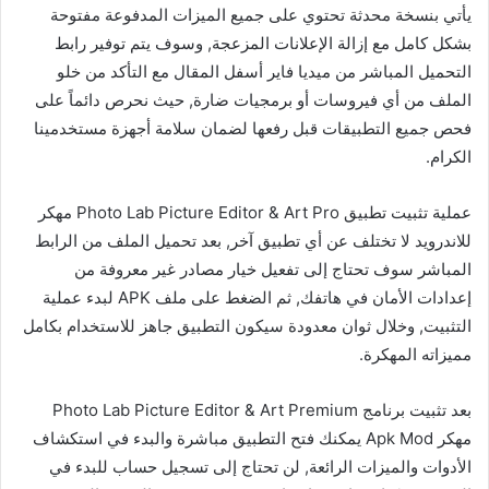
يأتي بنسخة محدثة تحتوي على جميع الميزات المدفوعة مفتوحة
بشكل كامل مع إزالة الإعلانات المزعجة, وسوف يتم توفير رابط
التحميل المباشر من ميديا فاير أسفل المقال مع التأكد من خلو
الملف من أي فيروسات أو برمجيات ضارة, حيث نحرص دائماً على
فحص جميع التطبيقات قبل رفعها لضمان سلامة أجهزة مستخدمينا
الكرام.
عملية تثبيت تطبيق Photo Lab Picture Editor & Art Pro مهكر
للاندرويد لا تختلف عن أي تطبيق آخر, بعد تحميل الملف من الرابط
المباشر سوف تحتاج إلى تفعيل خيار مصادر غير معروفة من
إعدادات الأمان في هاتفك, ثم الضغط على ملف APK لبدء عملية
التثبيت, وخلال ثوان معدودة سيكون التطبيق جاهز للاستخدام بكامل
مميزاته المهكرة.
بعد تثبيت برنامج Photo Lab Picture Editor & Art Premium
مهكر Apk Mod يمكنك فتح التطبيق مباشرة والبدء في استكشاف
الأدوات والميزات الرائعة, لن تحتاج إلى تسجيل حساب للبدء في