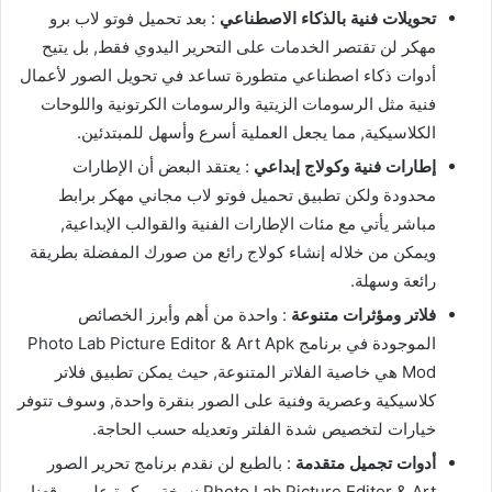
تحويلات فنية بالذكاء الاصطناعي
: بعد تحميل فوتو لاب برو
مهكر لن تقتصر الخدمات على التحرير اليدوي فقط, بل يتيح
أدوات ذكاء اصطناعي متطورة تساعد في تحويل الصور لأعمال
فنية مثل الرسومات الزيتية والرسومات الكرتونية واللوحات
الكلاسيكية, مما يجعل العملية أسرع وأسهل للمبتدئين.
إطارات فنية وكولاج إبداعي
: يعتقد البعض أن الإطارات
محدودة ولكن تطبيق تحميل فوتو لاب مجاني مهكر برابط
مباشر يأتي مع مئات الإطارات الفنية والقوالب الإبداعية,
ويمكن من خلاله إنشاء كولاج رائع من صورك المفضلة بطريقة
رائعة وسهلة.
فلاتر ومؤثرات متنوعة
: واحدة من أهم وأبرز الخصائص
الموجودة في برنامج Photo Lab Picture Editor & Art Apk
Mod هي خاصية الفلاتر المتنوعة, حيث يمكن تطبيق فلاتر
كلاسيكية وعصرية وفنية على الصور بنقرة واحدة, وسوف تتوفر
خيارات لتخصيص شدة الفلتر وتعديله حسب الحاجة.
أدوات تجميل متقدمة
: بالطبع لن نقدم برنامج تحرير الصور
Photo Lab Picture Editor & Art نسخة مهكرة على موقعنا