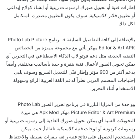
إطارات فنية أو تحويل صورك لرسومات زيتية أو إنشاء كولاج إبداعي
أو تطبيق فلاتر كلاسيكية, سوف يكون التطبيق مصدرك المتكامل
لكل ذلك.
بالإضافة إلى كافة التفاصيل السابقة فـ برنامج Photo Lab Picture
Editor & Art APK مهكر يأتي مع مجموعة مميزة من الخصائص
التقنية الحديثة مثل دعم فوتو لاب الذكاء الاصطناعي في التحرير, أي
يمكن تحويل الصور لأعمال فنية بنقرة واحدة بأساليب مختلفة, وأيضاً
يدعم أكثر من 900 مؤثر وإطار فنّي للتعديل السريع وسوف يلبي
إحتياجات المصمم العربي نظراً لدعم اللغة العربية الرائع وسهولة
الاستخدام أثناء التحرير.
وواحدة من المزايا البارزة في برنامج تحرير الصور Photo Lab
Picture Editor & Art Premium مهكر Apk Mod هي ميزة
التحويلات الفنية أي يمكن تحويل صورك العادية إلى رسومات زيتية أو
رسومات كرتونية أو لوحات فنية كلاسيكية تلقائياً, حيث يمكن
للمستخدم الحصول على نتائج فنية رائعة بنقرات بسيطة والاحتفاظ