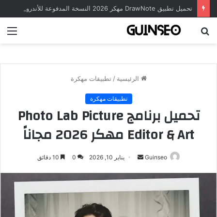
تحميل تطبيق DrawNote مهكر 2026 النسخة المدفوعة للأندرويد مجاناً
بحث
الق
عن
الرئيسية
/
تطبيقات مهكرة
تطبيقات مهكرة
تحميل برنامج Photo Lab Picture
Editor & Art مهكر 2026 مجاناً
أرسل
Guinseo
يناير 10, 2026
0
10 دقائق
بريدا
إلكترونيا