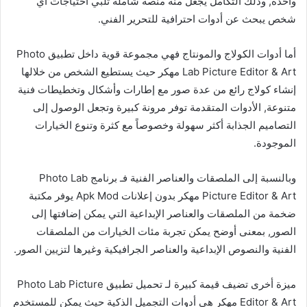
واحدة, وذلك التكامل يجعل منه منصة شاملة تلبي احتياجات أي
شخص يبحث عن أدوات احترافية للتحرير الفني.
أما أدوات الكولاج والمونتاج فهي مجموعة قوية داخل تطبيق Photo
Lab Picture Editor & Art مهكر حيث يستطيع الشخص من خلالها
إنشاء كولاج رائع من عدة صور مع إطارات وأشكال وتخطيطات فنية
متنوعة, الأدوات المتقدمة توفر مرونة كبيرة وتجعل الوصول إلى
التصاميم الجذابة أكثر سهولة وخصوصاً مع كثرة وتنوع الخيارات
الموجودة.
وبالنسبة إلى الملصقات والعناصر الفنية فـ برنامج Photo Lab
Picture Editor & Art مهكر بدون إعلانات Apk Mod يوفر مكتبة
ضخمة من الملصقات والعناصر الإبداعية التي يمكن إضافتها إلى
الصور, بمعنى أوضح يمكن تجربة مئات الخيارات من الملصقات
الفنية والنصوص الإبداعية والعناصر الجرافيكية وغيرها لتزيين الصور.
ميزة أخرى تضيف قيمة كبيرة لـ تحميل تطبيق Photo Lab Picture
Editor & Art مهكر هي أدوات التجميل الذكية حيث يمكن للمستخدم