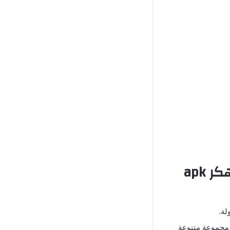
كر
apk
لة.
 مجموعة متنوعة