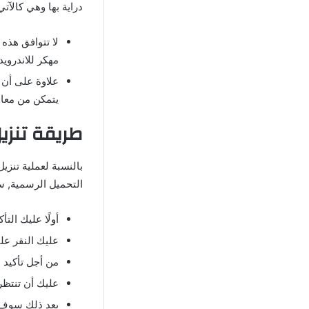
دراية بها وهي كالآتي
مهكر للاندروي
علاوة على أن ا
يتمكن من معال
طريقة تنزيل PDF Extra Premium
التحميل الرسمية,
أولًا عليك ال
عليك النقر عل
من أجل تأكيد 
عليك أن تنتظر بعض 
بعد ذلك سوف ت