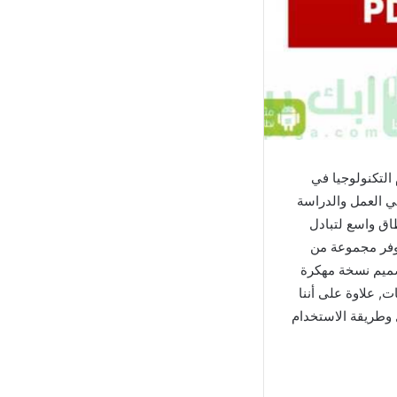
التكنولوجيا في
في العمل والدراسة
ث تُستخدم على نطاق واسع لتبادل
وفر مجموعة من
وتعديل ملفات PDF بكفاءة, كما تم تصميم نسخة مهكرة
 علاوة على أننا
هكر apk على الهاتف المحمول وطريقة الاستخدام