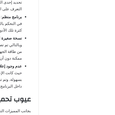
تحديد إحدى ال
التعرف على ال
برنامج منظم
: 
في التحكم بال
كثرة تلك الأدو
نسخة صغيرة ا
وبالتالي تم تص
من طاقة الجها
ممكنة دون أن 
عدم وجود إعلا
حيث كانت الإع
بسهولة. وتم ت
داخل البرنامج.
عيوب تحميل PDF Extra Premium مهكر للان
بجانب المميزات الت