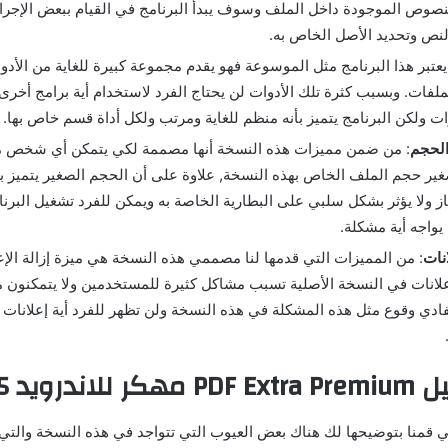
نصوص الموجودة داخل الملف وسوف يبدأ البرنامج في القيام ببعض الإجر
نص وتحديد الأصل الخاص به.
يعتبر هذا البرنامج مثل الموسوعة فهو يقدم مجموعة كبيرة للغاية من الأد
ملفات. وبسبب كثرة تلك الأدوات لن يحتاج الفرد لاستخدام أية برامج أخرى
ات ولكن البرنامج يتميز بأنه منظم للغاية ومرتب ولكل أداة قسم خاص بها.
لحجم
: من ضمن مميزات هذه النسخة أنها مصممة لكي يتمكن أي شخص م
غير حجم الملف الخاص بهذه النسخة, علاوة على أن الحجم الصغير يتميز بأن
ز ولا يؤثر بشكل سلبي على البطارية الخاصة به ويمكن للفرد تشغيل البرن
يواجه أية مشكلة.
نات
: من المميزات التي قدمها لنا مصممي هذه النسخة هي ميزة إزالة الإعل
لانات في النسخة الأصلية تسبب مشاكل كثيرة للمستخدمين ولا يتمكنون م
فادي وقوع مثل هذه المشكلة في هذه النسخة ولن تظهر للفرد أية إعلانات أ
درويد 2025
ي قمنا بتوضيحها لك هناك بعض العيوب التي تتواجد في هذه النسخة والت