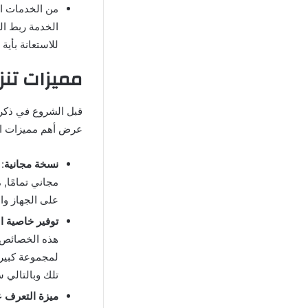
من الخدمات ال
الخدمة ربط ال
للاستعانة بأية
مميزات تنزيل برنامج um
عرض أهم مميزات الب
نسخة مجانية
:
مجاني تمامًا,
على الجهاز وال
توفير خاصية ا
هذه الخصائص ه
لمجموعة كبيرة
تلك وبالتالي س
ميزة التعرف 