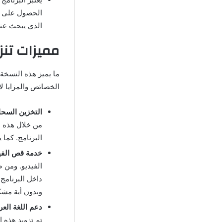
الحصول على ال
الذي يبحث عنه
مميزات تنز
ما يميز هذه النسخة ع
الخصائص والمزايا ل
التخزين السحا
من خلال هذه ا
البرنامج. كما 
خدمة قص الفي
الفيديو. ومن 
داخل البرنامج
وبدون أية مشك
دعم اللغة العر
تم تزويد هذه 