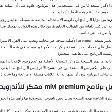
ة الأكثر استخدامًا من قبل مستخدمي هذا البرنامج. علاوة على أن عملية تفع
ت بسيطة ستتم هذه العملية كما يجب.
زة
: من مزايا البرنامج أن طريقة الاستخدام الخاصة به بسيطة للغاية ويرج
 به عدد كبير للغاية من القوالب الجاهزة. من خلال هذه القوالب يمكنك صناع
والطريقة التي تناسبك.
: تعتبر نسخة premium الأصلية نسخة غير مجانية ويجب على الفرد ال
ل على خدمات هذه النسخة ولكن هذا الأمر غير موجود في هذه النسخة ف
بيت البرنامج على هاتفك المحمول.
نات
: ما يميز النسخة هذه عن النسخة الأصلية هو عدم وجود الإعلانات المنب
ي على الكثير من المستخدمين في النسخ الأخرى من البرنامج. مما يعني 
 بداخل البرنامج دون أن تظهر له أية إعلانات منبثقة أو مزعجة وما شابه ذل
mivi مهكر للأندرويد APK
ثيرة الخاصة بهذه النسخة هناك بعض العيوب الموجودة بها وأهم هذه العي
سمية وبالتالي فهي تتعارض مع النسخة الأصلية ولا يمكنك تحميل كلتا ال