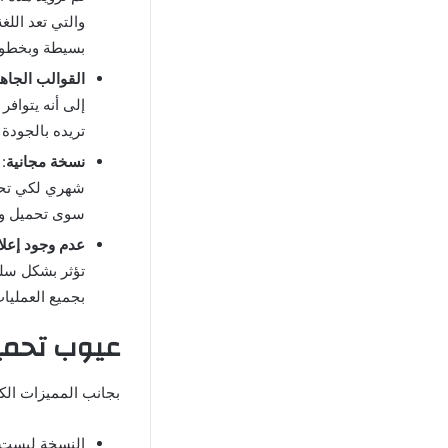
والتي تعد اللغ
بسيطة وبخطوا
القوالب الجاه
إلى أنه يتوافر
تريده بالجودة 
نسخة مجانية
شهري لكي تحص
سوى تحميل وتث
عدم وجود إعلا
تؤثر بشكل سلب
بجميع العمليات
عيوب تحميل برنامج  premium
بجانب المميزات الك
النسخة ليست ر