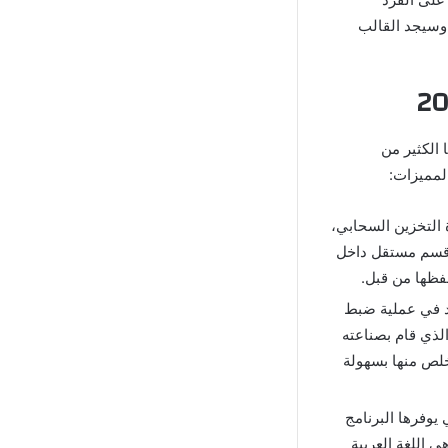
وسيجد القالب
 الكثير من
لمميزات:
توي على ميزة التخزين السحابي،
ي قسم مستقل داخل
حفظها من قبل.
عد في عملية ضبط
لذي قام بصناعته
خلص منها بسهولة
يوفرها البرنامج
 اللغة العربية