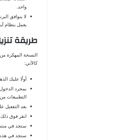
واحد.
لا يتوافق البر
يعمل بنظام آ
طريقة تنزي
النسخة المهكرة من
كالآتي:
أولًا عليك ال
بمجرد الدخول 
التطبيقات من
بعد التفعيل ع
انقر فوق ذلك
ستجد في منتص
ستجد في هذه ا