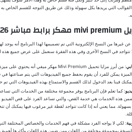
قوالب التي يريدها بكل سهولة وذلك عن طريق التوجه للقسم الخاص به 
.
يل
mivi premium
مهكر
برابط مباشر 2026
ن غيرها من النسخ الإلكترونية التي تم تصميمها لهذا البرنامج أنه يوجد لها
ا تتواجد في النسخ الأخرى وفي هذه الفقرة سنعمل على عرض جميع هذه ا
بي
: من أبرز مزايا تحميل Mivi Premium مهكر ميفي أنه يح
لميزة يمكن للفرد أن يقوم بحفظ جميع الفيديوهات التي يتم صناعتها ف
يمكنك فينا بعد الدخول لذلك القسم والاستمتاع بهذه الفيديوهات التي تم 
ديو
: كما تعلم فإن البرنامج يوفر مجموعة مختلفة من الخدمات التي تسا
ضمن هذه الخدمات هي خدمة القص، والتي تساعد الفرد على قص الفيديو ا
 بسهولة. مما يعني أنه إذا كانت تتواجد لقطة غير مرغوب فيها يمكنك أن تت
لة.
بية
: لكي لا يواجه الفرد مشكلة في فهم الخدمات والخصائص المختلفة التي 
النسخة بمجموعة مختلفة من اللغات ومن ضمن هذه اللغات وأكثرها أهمية هي