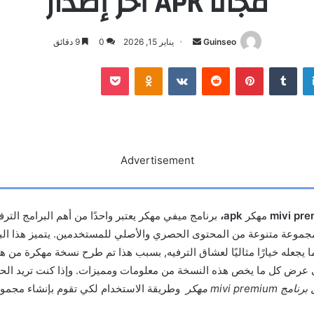
مجانًا APK أخر إصدار
أرسل
Guinseo
يناير 15, 2026
0
9 دقائق
بريدا
لينكدإن
بينتيريست
بوكيت
Odnoklassniki
إلكترونيا
Advertisement
mivi pr
مهكر
apk،
برنامج ميفي مهكر يعتبر واحدًا من أهم البرامج التر
جموعة متنوعة من المحتوى الحصري والأصلي للمستخدمين. يتميز هذا البر
 يجعله خيارًا مثاليًا لعشاق الترفيه, بسبب هذا تم طرح نسخة مهكرة من ه
 عرض كل ما يخص هذه النسخة من معلومات ومميزات. وإذا كنت تريد الح
ج mivi premium مهكر
وطريقة الاستخدام لكي تقوم بإنشاء مجموع