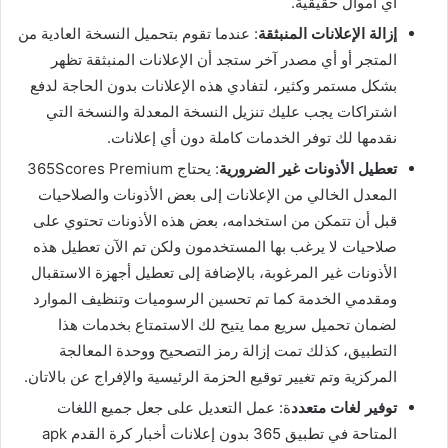
أي أموال حقيقية.
إزالة الإعلانات المنبثقة
: عندما تقوم بتحميل النسخة العادية من
المتجر أو أي مصدر آخر ستجد أن الإعلانات المنبثقة تظهر
بشكل مستمر وكثير، لتفادي هذه الإعلانات بدون الحاجة لدفع
اشتراكات يجب عليك تنزيل النسخة المعدلة والنسخة التي
نقدمها لك توفر الخدمات كاملة دون أي إعلانات.
تعطيل الأذونات غير الضرورية
: يحتاج 365Scores Premium
المعدل الخالي من الإعلانات إلى بعض الأذونات والصلاحيات
قبل أن تتمكن من استخدامه، بعض هذه الأذونات تحتوي على
صلاحيات لا يرغب بها المستخدمون ولكن تم الآن تعطيل هذه
الأذونات غير المرغوبة، بالإضافة إلى تعطيل أجهزة الاستقبال
ومقدمي الخدمة كما تم تحسين الرسوميات وتنظيف الموارد
لضمان تحميل سريع مما يتيح لك الاستمتاع بخدمات هذا
التطبيق، كذلك تمت إزالة رمز التصحيح ووحدة المعالجة
المركزية وتم تغيير توقيع الحزمة الرئيسية والإفراج عن بالاتان.
توفير لغات متعدد
ة: عمل التعديل على جعل جميع اللغات
المتاحة في تطبيق 365 بدون إعلانات أخبار كرة القدم apk