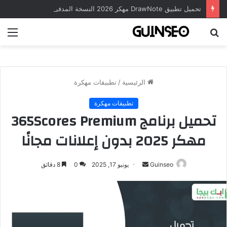
تحميل تطبيق DrawNote مهكر 2026 النسخة المدفوعة للأندرويد مجاناً
بحث
الق
عن
الرئيسية
/
تطبيقات مهكرة
تطبيقات مهكرة
تحميل برنامج 365Scores Premium
مهكر 2025 بدون إعلانات مجانًا
أرسل
Guinseo
يونيو 17, 2025
0
8 دقائق
بريدا
إلكترونيا