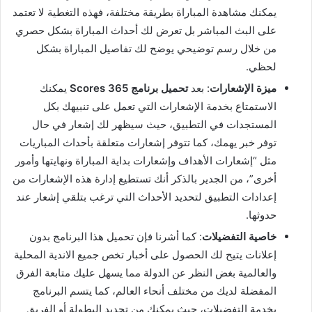
يمكنك مشاهدة المباراة بطريقة مختلفة، فهذه التغطية لا تعتمد
على البث المباشر بل تعرض لك أحداث المباراة بشكل حصري
من خلال رسم توضيحي يوضح لك تفاصيل المباراة بشكل
لحظي.
ميزة الإشعارات
: بعد
تحميل برنامج 365 Scores
يمكنك
الاستمتاع بخدمة الإشعارات التي تعمل على تنبيهك بكل
المستجدات في التطبيق، حيث سيظهر لك إشعار في حال
توفر خبر يهمك، كما تتوفر إشعارات متعلقة بأحداث المباريات
مثل “إشعارات الأهداف وإشعارات بداية المباراة ونهايتها وأمور
أخرى”، من الجدير بالذكر أنك تستطيع إدارة هذه الإشعارات من
إعدادات التطبيق لتحديد الأحداث التي ترغب بتلقي إشعار عند
حدوثها.
خاصية التفضيلات
: كما أشرنا فإن تحميل هذا البرنامج بدون
إعلانات يتيح لك الحصول على أخبار تخص جميع الاندية المحلية
والعالمية بغض النظر عن الدولة مما يسهل عليك متابعة الفرق
المفضلة لديك من مختلف أنحاء العالم، كما يتسم البرنامج
بخدمة التفضيلات، حيث يمكنك من تحديد البطولة أو الفريق