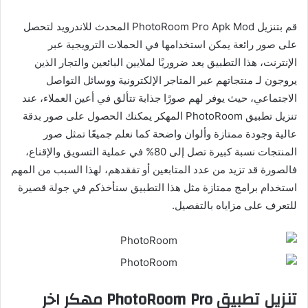
قم بتنزيل PhotoRoom Pro Apk Mod المحدث للاندرويد لتحصل
على صور رائعة يمكن استخدامها في الحملات الترويجية عبر
الإنترنت، هذا التطبيق يعد ضروريًا لملايين البائعين والتجار الذين
يروجون لـ منتجاتهم عبر المتاجر الإلكترونية ووسائل التواصل
الاجتماعي، حيث يوفر لهم صورًا جذابة تتألق في أعين العملاء، عند
تنزيل تطبيق PhotoRoom المهكر يمكنك الحصول على صور بدقة
عالية وجودة ممتازة وألوان واضحة كما نعلم جميعًا تمثل صور
المنتجات نسبة كبيرة تصل إلى 80% في عملية التسويق والإقناع،
فالصورة قد تزيد من عدد المتابعين أو تفقدهم، لهذا السبب من المهم
استخدام برامج ممتازة مثل هذا التطبيق سنأخذكم في جولة قصيرة
للتعرف على مزاياه بالتفصيل.
تنزيل تطبيق PhotoRoom Pro مهكر اخر