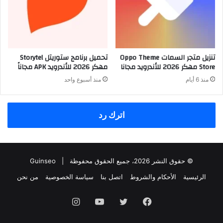
تنزيل متجر السمات Oppo Theme
تحميل برنامج ستوريتل Storytel
Store مهكر 2026 للأندرويد مجانا
مهكر 2026 للأندرويد APK مجاناً
منذ 6 أيام
منذ أسبوع واحد
اترك رد
© حقوق النشر 2026، جميع الحقوق محفوظة |
Guinseo
الرئيسية
الأحكام والشروط
اتصل بنا
سياسة الخصوصية
من نحن
فيسبوك
تويتر
يوتيوب
انستقرام