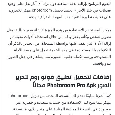
ليقوم البرنامج بإزالته بدقة متناهية دون ترك أي آثار تدل على وجود
تعديلات في تلك الأجزاء، يعتمد تحميل photoroom مهكر للاندرويد
على تقنية متطورة لتنفيذ هذه المهمة باحترافية ودقة.
يمكن للمستخدم الاستفادة من هذه الميزة لإنشاء صور خيالية، مثل
تصوير شخص وكأنه يقفز وذلك من خلال استخدام أدوات معينة ثم
إزالة الأداة التي يقف عليها بواسطة الممحاة، من الجدير بالذكر أن
التكنولوجيا المستخدمة في هذه الخدمة تعمل على مسح الأداة
المستهدفة ورسم تكملة خلفية الصورة مما يساهم في جعل الصورة
تبدو واقعية.
إضافات لتحميل تطبيق فوتو روم لتحرير
الصور Photoroom Pro Apk مجاناً
كما أشرنا سابقًا نقدم لك النسخة المحدثة من تنزيل photoroom
مهكر مما يتيح لك الاستفادة من خدمات متعددة و حصرية غير
موجودة في النسخة المجانية المتاحة على متجر بلاي، فالنسخة