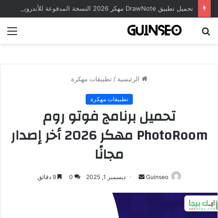
تحميل تطبيق DrawNote مهكر 2026 النسخة المدفوعة للأندرويد مجاناً
بحث
الق
عن
الرئيسية
/
تطبيقات مهكرة
تطبيقات مهكرة
تحميل برنامج فوتو روم
PhotoRoom مهكر 2026 أخر إصدار
مجانًا
أرسل
Guinseo
ديسمبر 1, 2025
0
9 دقائق
بريدا
إلكترونيا