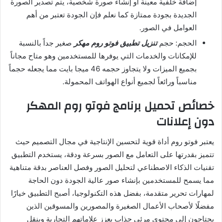
إضافة خلفية معينة أو إنشاء صورة شخصية، يتم تصدير الصورة
الجديدة بجودة ممتازة كما نعلم فإن الجودة تعتبر من أهم
العوامل في الصور.
الحجم: حجم
تنزيل تطبيق فوتو روم مهكر
صغير جداً بالنسبة
للإمكانات والخدمات التي يوفرها للمستخدمين وهو متاح مجاناً
بجميع الميزات ولا يتجاوز حجمه 46 ميجا بايت مما يجعله حجماً
مناسباً ورائعاً لجميع أنواع الهواتف المحمولة.
خصائص تحميل برنامج فوتو روم المهكر
دون إعلانات
يعتبر فوتو روم أداة قوية لتحسين الإنتاجية في مجال التصميم حيث
تتميز بقدرتها على التعامل مع الصور بسرعة ودقة، يستخدم التطبيق
تقنيات الذكاء الاصطناعي لتحليل الصور وفصل العناصر بدقة متناهية
مما يسمح للمستخدمين بإنشاء صور عالية الجودة دون الحاجة
لمهارات تحرير متقدمة، بفضل هذه التكنولوجيا، أصبح التطبيق خيارًا
مفضلًا لأصحاب الأعمال الصغيرة والمصورين والمسوقين الذين
يحتاجون إلى محتوى مرئي جذاب يعزز علاماتهم التجارية وينقل