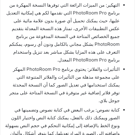
التهكير: من الميزات الرائعة التي توفرها النسخة المهكرة من
برنامج PhotoRoom Pro التي نقدمها لكم هي إمكانية التعديل
عليها، حيث يمكنك تحميل أي صورة بدون علامة مائية على
عكس التطبيقات الأخرى، تمتاز هذه النسخة المعدلة بتقديم
جميع الخصائص المتاحة في النسخة المدفوعة من برنامج
PhotoRoom بشكل مجاني بالكامل ودون أي رسوم، يمكنكم
التعرف على هذه المزايا بشكل مباشر بعد تنزيل واستخدام
برنامج PhotoRoom Pro المعدل.
التأثيرات والفلاتر: يحتوي برنامج PhotoRoom Pro المهكر
على مجموعة مذهلة من التأثيرات والفلاتر المتنوعة التي
يمكنك استخدامها في تعديل الصور كما أن النسخة المحدثة
توفر فلاتر إضافية غير متوفرة في النسخة المتاحة على متجر
جوجل بلاي.
كتابة نصوص: يرغب البعض في كتابة نصوص وتضمينها في
الصور ويمكنك ذلك بالفعل، يمكنك كتابة النص واختيار اللون
ونوع الخط بالإضافة إلى إمكانية التحكم في حجم النص بسهولة
وإضافته إلى الصورة المراد تعديلها، كما يتوفر أشكال وألوان