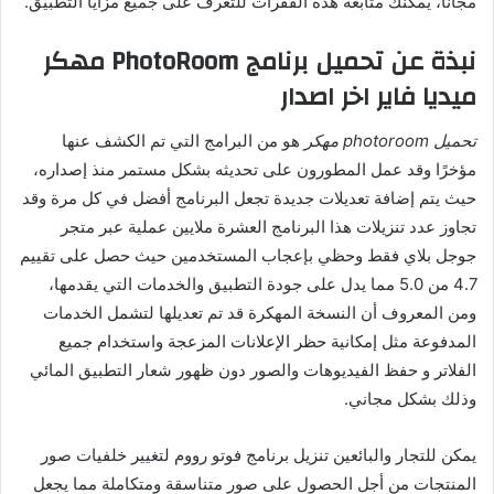
مجانًا، يمكنك متابعة هذه الفقرات للتعرف على جميع مزايا التطبيق.
نبذة عن تحميل برنامج PhotoRoom مهكر
ميديا فاير اخر اصدار
تحميل photoroom مهكر
هو من البرامج التي تم الكشف عنها
مؤخرًا وقد عمل المطورون على تحديثه بشكل مستمر منذ إصداره،
حيث يتم إضافة تعديلات جديدة تجعل البرنامج أفضل في كل مرة وقد
تجاوز عدد تنزيلات هذا البرنامج العشرة ملايين عملية عبر متجر
جوجل بلاي فقط وحظي بإعجاب المستخدمين حيث حصل على تقييم
4.7 من 5.0 مما يدل على جودة التطبيق والخدمات التي يقدمها،
ومن المعروف أن النسخة المهكرة قد تم تعديلها لتشمل الخدمات
المدفوعة مثل إمكانية حظر الإعلانات المزعجة واستخدام جميع
الفلاتر و حفظ الفيديوهات والصور دون ظهور شعار التطبيق المائي
وذلك بشكل مجاني.
يمكن للتجار والبائعين تنزيل برنامج فوتو رووم لتغيير خلفيات صور
المنتجات من أجل الحصول على صور متناسقة ومتكاملة مما يجعل