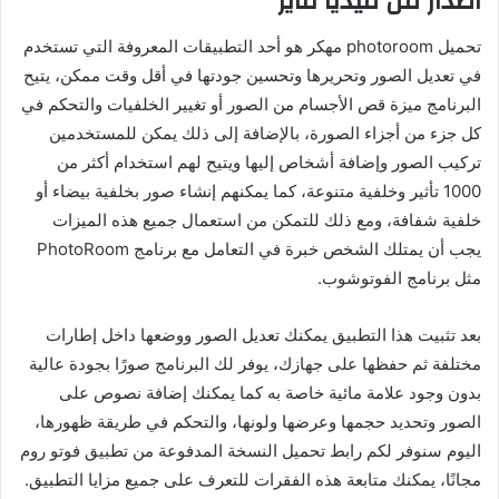
اصدار من ميديا فاير
تحميل photoroom مهكر
هو أحد التطبيقات المعروفة التي تستخدم
في تعديل الصور وتحريرها وتحسين جودتها في أقل وقت ممكن، يتيح
البرنامج ميزة قص الأجسام من الصور أو تغيير الخلفيات والتحكم في
كل جزء من أجزاء الصورة، بالإضافة إلى ذلك يمكن للمستخدمين
تركيب الصور وإضافة أشخاص إليها ويتيح لهم استخدام أكثر من
1000 تأثير وخلفية متنوعة، كما يمكنهم إنشاء صور بخلفية بيضاء أو
خلفية شفافة، ومع ذلك للتمكن من استعمال جميع هذه الميزات
يجب أن يمتلك الشخص خبرة في التعامل مع برنامج PhotoRoom
مثل برنامج الفوتوشوب.
بعد تثبيت هذا التطبيق يمكنك تعديل الصور ووضعها داخل إطارات
مختلفة ثم حفظها على جهازك، يوفر لك البرنامج صورًا بجودة عالية
بدون وجود علامة مائية خاصة به كما يمكنك إضافة نصوص على
الصور وتحديد حجمها وعرضها ولونها، والتحكم في طريقة ظهورها،
اليوم سنوفر لكم رابط تحميل النسخة المدفوعة من تطبيق فوتو روم
مجانًا، يمكنك متابعة هذه الفقرات للتعرف على جميع مزايا التطبيق.