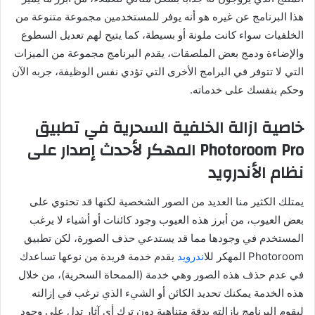
هذا البرنامج عن غيره هو أنه يوفر للمستخدمين مجموعة متنوعة من
الخلفيات سواء كانت ملونة أو بسيطة، كما يتيح لهم تعديل السطوع
والإضاءة ودمج بعض الملصقات، يقدم البرنامج مجموعة من الميزات
التي لا تتوفر في البرامج الأخرى التي تؤدي نفس الوظيفة، جربه الآن
وحكم بنفسك على خدماته.
خاصية ازالة الخلفية السحرية في تطبيق
Photoroom Pro المهكر لأحدث إصدار على
نظام الأندرويد
يمتلك الكثير منا العديد من الصور الشخصية لكنها قد تحتوي على
بعض العيوب، من أبرز هذه العيوب وجود كائنات أو أشياء لا يرغب
المستخدم في وجودها مما قد يستدعي حذف الصورة، لكن تطبيق
Photoroom المهكر لل
اندرويد
يقدم خدمة فريدة من نوعها تساعدك
في عدم حذف هذه الصور وهي خدمة (الممحاة السحرية)، من خلال
هذه الخدمة يمكنك تحديد الكائن أو الشيء الذي ترغب في إزالته
ليقوم البرنامج بإزالته بدقة متناهية دون ترك أي آثار تدل على وجود