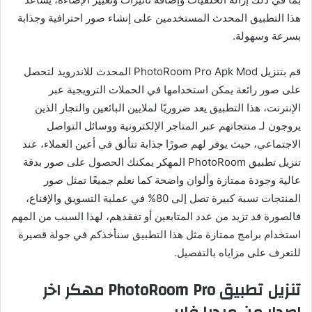
هذا التطبيق المحدث المستخدمين على إنشاء صور احترافية وجذابة
بسرعة وسهولة.
قم بتنزيل PhotoRoom Pro Apk Mod المحدث للاندرويد لتحصل
على صور رائعة يمكن استخدامها في الحملات الترويجية عبر
الإنترنت، هذا التطبيق يعد ضروريًا لملايين البائعين والتجار الذين
يروجون لـ منتجاتهم عبر المتاجر الإلكترونية ووسائل التواصل
الاجتماعي، حيث يوفر لهم صورًا جذابة تتألق في أعين العملاء، عند
تنزيل تطبيق PhotoRoom المهكر يمكنك الحصول على صور بدقة
عالية وجودة ممتازة وألوان واضحة كما نعلم جميعًا تمثل صور
المنتجات نسبة كبيرة تصل إلى 80% في عملية التسويق والإقناع،
فالصورة قد تزيد من عدد المتابعين أو تفقدهم، لهذا السبب من المهم
استخدام برامج ممتازة مثل هذا التطبيق سنأخذكم في جولة قصيرة
للتعرف على مزاياه بالتفصيل.
تنزيل تطبيق PhotoRoom Pro مهكر اخر