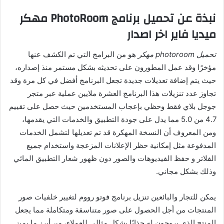
نبذة عن تحميل برنامج PhotoRoom مهكر
ميديا فاير اخر اصدار
تحميل photoroom مهكر
هو من البرامج التي تم الكشف عنها
مؤخرًا وقد عمل المطورون على تحديثه بشكل مستمر منذ إصداره،
حيث يتم إضافة تعديلات جديدة تجعل البرنامج أفضل في كل مرة وقد
تجاوز عدد تنزيلات هذا البرنامج العشرة ملايين عملية عبر متجر
جوجل بلاي فقط وحظي بإعجاب المستخدمين حيث حصل على تقييم
4.7 من 5.0 مما يدل على جودة التطبيق والخدمات التي يقدمها،
ومن المعروف أن النسخة المهكرة قد تم تعديلها لتشمل الخدمات
المدفوعة مثل إمكانية حظر الإعلانات المزعجة واستخدام جميع
الفلاتر و حفظ الفيديوهات والصور دون ظهور شعار التطبيق المائي
وذلك بشكل مجاني.
يمكن للتجار والبائعين تنزيل برنامج فوتو رووم لتغيير خلفيات صور
المنتجات من أجل الحصول على صور متناسقة ومتكاملة مما يجعل
المنتج الذي يروجون له جذابًا بشكل مثالي للعملاء، من أبرز ما يميز