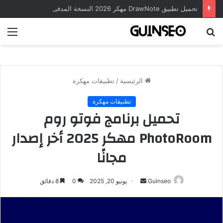
تحميل تطبيق DrawNote مهكر 2026 النسخة المدفوعة للأندرويد مجاناً
بحث
الق
عن
الرئيسية
/
تطبيقات مهكرة
تطبيقات مهكرة
تحميل برنامج فوتو روم
PhotoRoom مهكر 2025 أخر إصدار
مجانًا
أرسل
Guinseo
يونيو 20, 2025
0
8 دقائق
بريدا
إلكترونيا