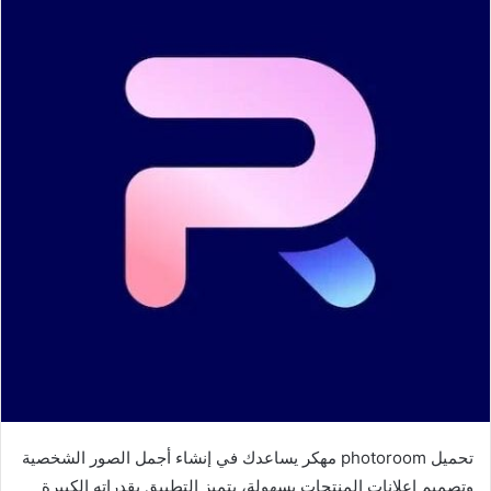
تحميل photoroom مهكر يساعدك في إنشاء أجمل الصور الشخصية
وتصميم إعلانات المنتجات بسهولة، يتميز التطبيق بقدراته الكبيرة