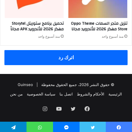
تنزيل متجر السمات Oppo Theme
تحميل برنامج ستوريتل Storytel
Store مهكر 2026 للأندرويد مجانا
مهكر 2026 للأندرويد APK مجاناً
منذ أسبوع واحد
منذ أسبوع واحد
اترك رد
© حقوق النشر 2026، جميع الحقوق محفوظة |
Guinseo
الرئيسية
الأحكام والشروط
اتصل بنا
سياسة الخصوصية
من نحن
فيسبوك
تويتر
يوتيوب
انستقرام