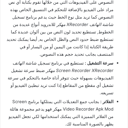
النصوص على الفيديوهات التي من خلالها تقوم بكتابة أي نص
مراد على الفيديو بالإضافة للتحكم في التنسيق الخاص بهذه
النصوص كما تريد مثل نوع الخط حيث يدعم برنامج
تسجيل
شاشة الهاتف XRecorder مهكر
للاندرويد أنواع عديدة من
الخطوط, تستطيع تحديد لون النص من بين ألوان عديدة كما
تستطيع ضبط حدود النص والظل الخاص به, أيضا يمكنك تحديد
طريقة الكتابة إذا كاننت من اليمين أو من اليسار أو في
المنتصف بجانب تحديد حجم هذه النصوص.
سرعة التشغيل :
تستطيع في برنامج
تسجيل شاشة الهاتف
Screen Recorder XRecorder مهكر
ضبط سرعة تشغيل
الفيديوهات بسهولة حيث تتوفر أداة خاصة بالتحكم في سرعة
تشغيل أي مقطع من المقاطع إذا كنت تريد تبطيئ الفيديو أو
تسريعه.
الفلاتر :
بجانب جمع التعديلات التي يمتلكها برنامج Screen
Video Recorder Apk Mod مهكر فهو يدعم مجموعة هائلة
من الفلاتر المميزة التي يمكنك استخدامها لكي تجعل الفيديو
يظهر بالصورة المناسبة لك.