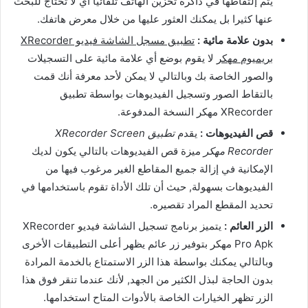
يتم إلتقاطها في ذاكرة تخزين الهاتف تلقائيا أي لا تحتاج للبحث
عنها كثيرا بل يمكنك العثور عليها من خلال معرض هاتفك.
بدون علامة مائية :
تطبيق مسجل الشاشة فيديو XRecorder
بريميوم مهكر
لا يقوم بوضع أي علامة مائية على التسجيلات
والصور الخاصة بك وبالتالي لا يمكن لأحد معرفة أنك قمت
بالتقاط الصور وتسجيل الفيديوهات بواسطة تطبيق
XRecorder مهكر النسخة المدفوعة.
قص الفيديوهات :
يقدم
تطبيق XRecorder Screen
Recorder مهكر
ميزة قص الفيديوهات بالتالي يكون لديك
الإمكانية في إزالة جميع المقاطع الغير مرغوب فيها من
الفيديوهات بسهولة, حيث أن تلك الأداة تقوم باستخدامها في
تحديد المقطع المراد تقصيره.
الزر العائم :
يتميز برنامج تسجيل الشاشة فيديو XRecorder
Pro Apk مهكر بتوفير زر عائم يظهر أعلى التطبيقات الأخرى
وبالتالي يمكنك بواسطة هذا الزر الاستمتاع بالخدمة المرادة
بدون الحاجة لبذل الكثير من الجهد, لأنك عندما تنقر فوق هذا
الزر تظهر الخيارات الخاصة بالأدوات المتاح استخدامها.