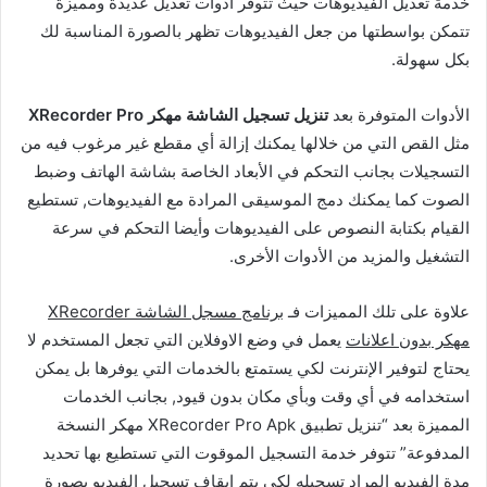
خدمة تعديل الفيديوهات حيث تتوفر أدوات تعديل عديدة ومميزة
تتمكن بواسطتها من جعل الفيديوهات تظهر بالصورة المناسبة لك
بكل سهولة.
الأدوات المتوفرة بعد
تنزيل تسجيل الشاشة مهكر XRecorder Pro
مثل القص التي من خلالها يمكنك إزالة أي مقطع غير مرغوب فيه من
التسجيلات بجانب التحكم في الأبعاد الخاصة بشاشة الهاتف وضبط
الصوت كما يمكنك دمج الموسيقى المرادة مع الفيديوهات, تستطيع
القيام بكتابة النصوص على الفيديوهات وأيضا التحكم في سرعة
التشغيل والمزيد من الأدوات الأخرى.
علاوة على تلك المميزات فـ
برنامج مسجل الشاشة XRecorder
مهكر بدون اعلانات
يعمل في وضع الاوفلاين التي تجعل المستخدم لا
يحتاج لتوفير الإنترنت لكي يستمتع بالخدمات التي يوفرها بل يمكن
استخدامه في أي وقت وبأي مكان بدون قيود, بجانب الخدمات
المميزة بعد “تنزيل تطبيق XRecorder Pro Apk مهكر النسخة
المدفوعة” تتوفر خدمة التسجيل الموقوت التي تستطيع بها تحديد
مدة الفيديو المراد تسجيله لكي يتم إيقاف تسجيل الفيديو بصورة