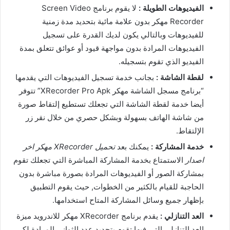
الفيديوهات الطويلة :
لا يقوم برنامج Screen Video
Recorder مهكر بدون علامة مائية بتحديد مدة زمنية
للفيديوهات وبالتالي يكون لديك القدرة على تسجيل
الفيديوهات المرادة بدون مواجهة قيود أو عوائق تتعلق بمدة
الفيديو الذي تقوم بتسجيله.
لقطة الشاشة :
بجانب خدمة تسجيل الفيديوهات التي يقدمها
“برنامج مسجل الشاشة مهكر XRecorder Pro Apk” تتوفر
أيضا خدمة لقطة الشاشة التي تجعلك تستطيع إلتقاط صورة
من شاشة الهاتف بسهولة وبشكل حصري من خلال نقر زر
الإلتقاط.
خدمة المشاركة :
يمكنك بعد
تحميل XRecorder مهكر اخر
اصدار
الاستمتاع بخدمة المشاركة المباشرة التي تجعلك تقوم
بمشاركة الصور أو الفيديوهات المرادة بصورة مباشرة بدون
الحاجبة للقيام بالكثير من الخطوات, حيث يقوم التطبيق
بإظهار جميع وسائل المشاركة المتاح استخدامها.
العد التنازلي :
يقدم برنامج XRecorder مهكر للاندرويد ميزة
العد التنازلي التي فيها تقوم بتحديد عدد الثواني المرادة لكي