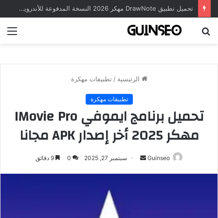
تحميل تطبيق DrawNote مهكر 2026 النسخة المدفوعة للأندرويد مجاناً
بحث
الق
عن
الرئيسية
/
تطبيقات مهكرة
تطبيقات مهكرة
تحميل برنامج ايموفي IMovie Pro
مهكر 2025 أخر إصدار APK مجانا
أرسل
Guinseo
سبتمبر 27, 2025
0
9 دقائق
بريدا
إلكترونيا