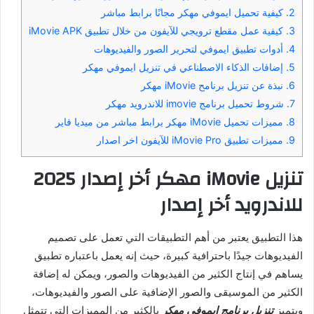
2.
كيفية تحميل ايموفي مهكر مجانًا برابط مباشر
3.
كيفية عمل مقطع ترويجي للآيفون من خلال تطبيق iMovie APK
4.
أدوات تطبيق ايموفي لتحرير الصور والفيديوهات
5.
إضافات الذكاء الاصطناعي في تنزيل ايموفي مهكر
6.
نبذة عن تنزيل برنامح iMovie مهكر
7.
شروط تحميل برنامج imovie للاندرويد مهكر
8.
مميزات تحميل iMovie مهكر برابط مباشر من ميديا فاير
9.
مميزات تطبيق iMovie Pro للآيفون اخر اصدار
تنزيل iMovie مهكر أخر إصدار 2025
للاندرويد أخر إصدار
هذا التطبيق يعتبر من أهم التطبيقات التي تعمل على تصميم
الفيديوهات جيدًا باحترافية كبيرة، حيث إنه يعمل باعتباره تطبيق
يساهم في إنتاج الكثير من الفيديوهات والصور، ويمكن له إضافة
الكثير من الموسيقى والصور الإضافية على الصور والفيديوهات،
ويتميز
تنزيل برنامج ايموفي مهكر
بالكثير من المميزات التي تتمثل