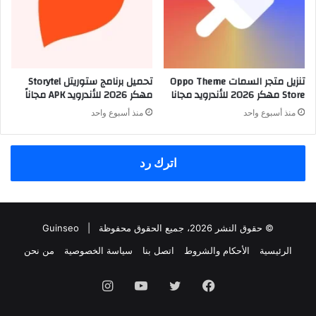
تنزيل متجر السمات Oppo Theme
تحميل برنامج ستوريتل Storytel
Store مهكر 2026 للأندرويد مجانا
مهكر 2026 للأندرويد APK مجاناً
منذ أسبوع واحد
منذ أسبوع واحد
اترك رد
© حقوق النشر 2026، جميع الحقوق محفوظة |
Guinseo
الرئيسية
الأحكام والشروط
اتصل بنا
سياسة الخصوصية
من نحن
فيسبوك
تويتر
يوتيوب
انستقرام