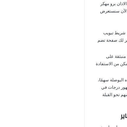
لاذان برو مهكر
، الآن سنستعرض
ى شريط تبويب
ظهر لك صفحة تضم
 منبثقة على
كن من الاستفادة
 البوصلة سهمًا،
هور درجات في
هم نحو القبلة
ير