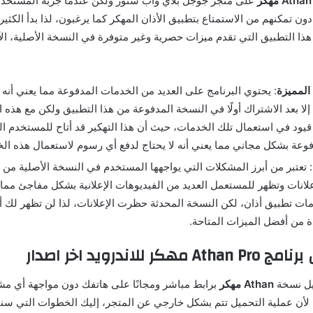
Athan مهكر
على متجر جوجل بلاي وآب ستور ولكن عندما جربه المستخدم
ون تمكنهم من الاستمتاع بتطبيق الأذان المهكر كما يرغبون، لذا بدأ الكث
هذا التطبيق التي تقدم ميزات حصرية وغير متوفرة في النسخة الأصلية، 
المميزة
: يحتوي البرنامج على العديد من الخدمات المدفوعة مما يعني أنه ل
لا بعد الاشتراك أولًا في النسخة المدفوعة من هذا التطبيق ولكن مع هذه ا
يود في استعمال تلك الخدمات، حيث أن هذا التهكير قد أتاح للمستخدم 
وعة بشكل مجاني مما يعني أنه لا يحتاج لدفع أي رسوم لاستعمال هذه ال
: تعتبر من أبرز المشكلات التي يواجهها المستخدم في النسخة الأصلية من ت
لانات وتظهر للمستعمل العديد من الفيديوهات الإعلانية بشكل مفاجئ مما 
ات تطبيق أذان، لكن النسخة المحدثة حظرت الإعلانات، لذا لن تظهر لك أي
ة من أفضل الميزات المتاحة.
 للاندرويد اخر اصدار
يل نسخة
Athan مهكر
برابط مباشر ومجانًا على هاتفك دون مواجهة أي م
لأن عملية التحميل تتم بشكل خارجي عن المتجر، إليك الخطوات التي سنقو