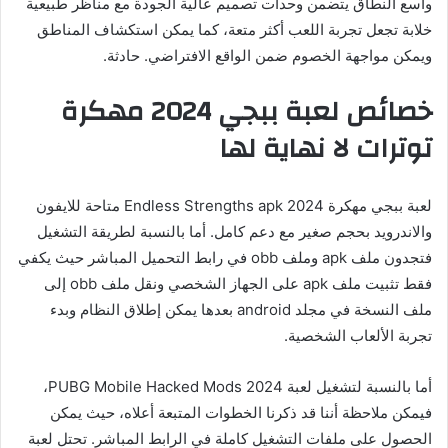
واسع النطاق يتضمن وحدات تصميم عالية الجودة مع مناظر طبيعية
خلابة تجعل تجربة اللعب أكثر متعة، كما يمكن استكشاف المناطق
ويمكن مواجهة الخصوم ضمن الواقع الافتراضي. حادثة.
خصائص لعبة ببجي 2024 مهكرة
توترات لا نهاية لها
لعبة ببجي مهكرة Endless Strengths apk 2024 متاحة للايفون
والاندرويد بحجم صغير مع دعم كامل. أما بالنسبة لطريقة التشغيل
فتجدون ملف apk وملف obb في رابط التحميل المباشر حيث يكفي
فقط تثبيت ملف apk على الجهاز الشخصي ونقل ملف obb إلى
ملف النسخة في مجلد android بعدها يمكن إطلاق النظام وبدء
تجربة الألعاب الشخصية.
أما بالنسبة لتشغيل لعبة PUBG Mobile Hacked Mods 2024،
فيمكن ملاحظة أننا قد ذكرنا الخطوات المتبعة أعلاه، حيث يمكن
الحصول على ملفات التشغيل كاملة في الرابط المباشر. تحتل لعبة