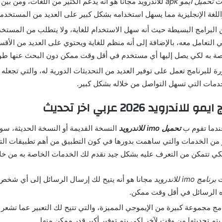
ات
تحميل ايمو apk
للاندرويد مجانا هو أنه يدعم الكثير من اللغات، ومن بين
واللغة الإنجليزية مما يسهل استخدامه بشكل كبير على العديد من المستخدم
 البرامج البسيطة حيث أنه سهل الاستخدام للغاية، ولا يتطلب من المستخد
 التعامل معه، بالإضافة إلى أنه منظم للغاية ويحتوي على العديد من الأق
ة به لكي يصل إليها أي مستخدم في أقل وقت ممكن دون البحث عنها طويل
 للبرنامج تعمل على توفير العديد من التحديثات الدورية له، والتي تجعله
دمات التي تسهل التواصل من خلاله بشكل كبير.
ندرويد 2026 عربي اخر تحديث
عندما تقوم ب
تحميل imo للاندرويد
النسخة القديمة أو النسخة الحديثة، س
 من الخدمات والتي ساهمت بدورها في كون التطبيق من أهم تطبيقات الت
لكي تتمكن من التعرف عليه بشكل جيد نقدم لك الخدمات الخاصة به من خلا
ت
برنامج imo للاندرويد
مجانا هو أنه يتيح لك إرسال الرسائل إلى أي شخ
ه الرسائل في أقل وقت ممكن.
مج مجموعة كبيرة من الإيموجي المميزة، والتي تتيح لك التعبير عما تشعر ب
تم تحديثها من وقت لآخر لكي يتم توفير أكبر قدر ممكن منها.