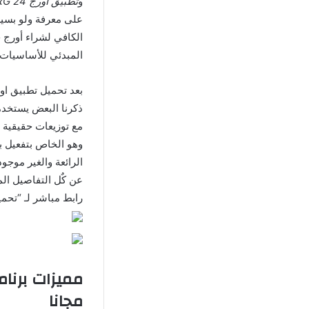
و
تطبيق اورج ORG 24 مهكر
على معرفة ولو بسيطة
الكافي لشراء أورج ح
المبدئي للأساسيات.
ذكرنا البعض يستخدم
مع توزيعات حقيقية 
وهو الخاص بتفعيل ب
الرائعة والغير موج
عن كٌل التفاصيل ا
رابط مباشر لـ “تحمي
مجانا