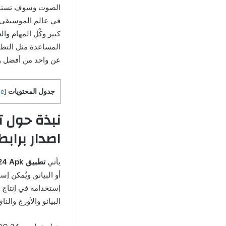
الصوت وسوف تستخدمه
في عالم الموسيقى و
كبير وكٌل المهام وا
المساعدة مثل التطب
عن واحد من أفضل وأشهر الت
جدول المحتويات
de
[
اصدار برابط
يأتي
تطبيق ORG 24 Apk اورج اخر تحديث
أو البيانو, ويٌمكن إ
إستخدامه في إنتاج و
البيانو والأورج وا