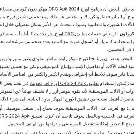
قد يظن البعض أن برنامج اورج ORG Apk 2024 مهكر بدون
ورج أو البيانو فقط, ولكن الأمر مختلف عن ذلك ومع
تحميل تطبيق اورج بدو
الآلات الشهيرة والمطلوبة وسوف نتحدث عن الأمر بشكل تفصيلي خلال ال
كروفون :
لن تأتي خدمات
تطبيق ORG اورج اخر تحديث
كـ أداة أساسية في
ن إستخدامه كـ مايك أو مٌسجل صوت مع التمتع بعدد ضخم من مرشحات ت
ة في التحسين.
البعض يعتقد أن برنامج الاورج مهكر رابط مباشر تقليدي وغير مميز ولن ي
بة لتعلم الآلات أو تفاصيل الإنشاء وإنتاج الموسيقى ولكن مع
تحميل تطبيق
يا فاير سوف تٌلاحظ أنه إحترافي ويقدم الكثير والكثير من العناصر الأس
ت :
يٌمكن إستخدام
تطبيق ORG 24 Apk اورج اخر تحديث
في تعلم بعض ال
وات أو الآلات الموسيقية لأنه يقوم بتوفير أزرار لا تختلف نهائياً عن المتوفر
ناصر لـ أفضل نسخة من تطبيق الاورج المهكر بدون الحاجة إلى شراء الآلة.
ى :
مع العزف على الآلات الموسيقية سوف تحتاج إلى تشغيل موسيقى أو أ
 يمنح الشخص إمكانية تشغيل الموسيقى وإدراجها من الهاتف المحمول.
عدد :
مع
تحميل تطبيق اورج مهكر للاندرويد من ميديا فاير
لن تتوقف الخد