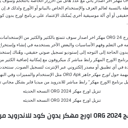
اخر اصدار يأتي مع عدد هائل من الأزرار الخاصة بالتحكم وسوف
 بالنسبة لعالم العزف والإستخدام الخاص بالبيانو أو الأورج ولذلك فـ إن ك
قيقى أو أي آلة موسيقية أخرى يٌمكنك الإعتماد على برنامج اورج بدون كود
بعد تحميل تطبيق اورج ORG 24 مهكر اخر اصدار سوف تتمتع بالكثير والكثير من الإستخد
ه في التعلم وفهم الأساسيات والبعض الآخر يستخدمه في إنشاء وإستخرا
بدون الحاجة إلى التوجه إلى إستوديو تسجيل صوتي حقيقي، وهٌناك إستخدا
رنامج الاورج المهكر رابط مباشر كـ ميكروفون مع إمكانية إضافية الكثي
ودة في أي تطبيق أو مصدر إلكتروني عبر الإنترنت لتسجيل الصوت, سنتحد
لمهمة حول
اورج مهكر جاهز ORG Apk
مثل الإستخدام والمميزات وفي النه
ل برنامج الاورج مهكر” رابط مباشر للاندرويد من ميديا فاير بشكل مجاني تما
مميزات برنامج ORG 2024 اورج مهكر بدون كود للاندرو