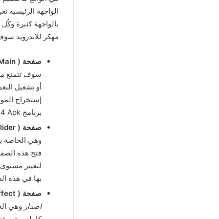
الواجهة الرئيسية تع
بالواجهة كثيرة وكٌ
مهكر للاندرويد سوف
صفحة ( Main ) :
سوف تتمتع من 
أو تشغيل النغ
إستخراج الموس
برنامج ORG 2024 Apk مهكر باسهل طريقة مجانا.
صفحة ( Slider ) :
وهي الخاصة با
فتح هذه الصفح
لتغيير مستوى ا
بها في هذه ال
صفحة ( Effect ) :
اصدار
وهي الخا
كاملة مجموعة 