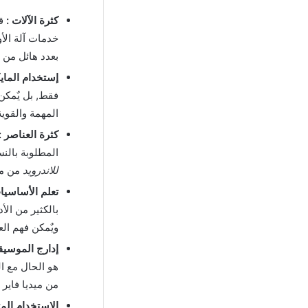
كثرة الآلات :
خدمات آلة الأ
بعدد هائل من 
إستخدام الماي
فقط, بل يٌمك
المهمة والقوي
كثرة العناصر :
المطلوبة بالنس
للاندرويد
من ميد
تعلم الأساسيا
بالكثير من الأد
ويٌمكن فهم الع
إدارج الموسيق
من ميديا فاير
الإستخدام المت