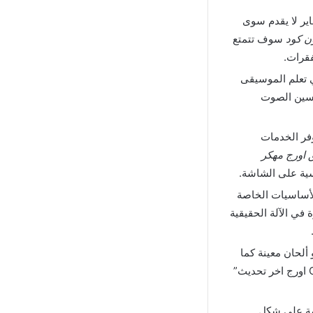
 كود من ميديا فاير لا يقدم سوى
ن كود
سوف تتمتع
فقرات.
 تعلم الموسيقى
حسين الصوت
وفر الخدمات
 اورج مهكر
اسية على الشاشة.
أساسيات الخاصة
ة في الآلة الحقيقية
لحان معينة كما
هو الحال مع العزف في الحقيقة وبالفعل سوف تلاحظ أن “تنزيل تطبيق ORG 2024 Apk اورج اخر تحديث”
مة على شكل