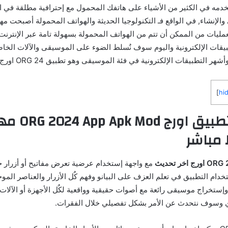
 في الكثير من الأشياء على هاتفك المحمول مع إحترافية مطلقة في الن
الإنشاء, في الواقع فـ التكنولوجيا الحديثة والهواتف المحمولة أصبحت 
لعمليات من الممكن أن تتم من الهواتف المحمولة بسهولة تامة عبر الإنترن
يقات الإلكترونية واليوم سوف نٌسلط الضوء على الموسيقى والآلات الخاص
طبيقات الإلكترونية في فئة الموسيقى وهو تطبيق ORG 24 اورج مهكر تحديث جديد.
]
hi
نبذة حول تطبيق او
 مباشر
مع واجهة إستخدام عرضية تعرض مفاتيح أو أزرار جه
ستخدام التطبيق في تعلم العزف على البيانو وفهم كٌل الأزرار والعناصر المو
إستخراج موسيقى رائعة مع أصوات حقيقية وواقعية لكٌل الأجهزة أو الآلات
لناي وسوف نتحدث عن الأمر بشكل تفصيلي خلال الفقرات.