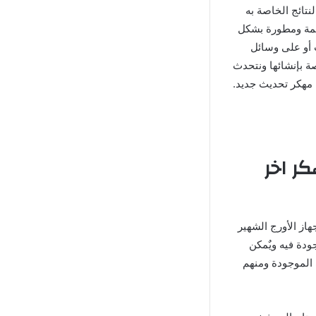
تائج الخاصة به
مهمة ومطورة بشكل
ت أو على وسائل
ة بإنشائها ونتحدث
رج ORG 2024 App Apk Mod مهكر اخر
از الأورج الشهير
جودة فيه ويٌمكن
 الموجودة ومنهم