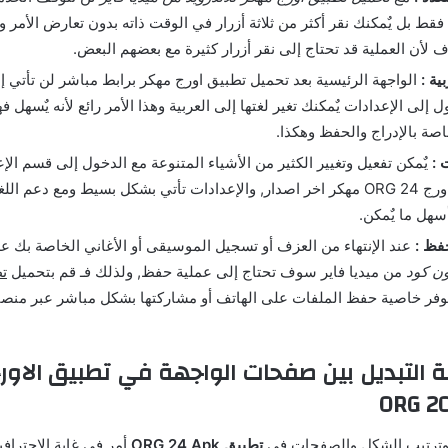
قط بل يٌمكنك نقر أكثر من ثلاثة أزرار في الوقت ذاته بدون تعارض الأمر 
 لأن العملية قد تحتاج إلى نقر أزرار كثيرة مع بعضهم البعض.
ية :
الواجهة الرئيسية بعد تحميل تطبيق اورج مهكر برابط مباشر لن تأتي إلا 
 إلى الإعدادات يٌمكنك تغير لغتها إلى العربية وهذا الأمر رائع لأنه يٌسهل ف
اصة بالإدراج والحفظ وهكذا.
 :
يٌمكن تفعيل وتغيير الكثير من الأشياء المتنوعة مع الدخول إلى قسم الإع
يوفره تطبيق اورج ORG 24 مهكر اخر اصدار, والإعدادات تأتي بشكل بسيط ومع دعم ال
سهل ما يٌمكن.
فظ :
عند الإنتهاء من العزف أو تسجيل الموسيقى أو الأغاني الخاصة بك 
من ميديا فاير سوف تحتاج إلى عملية حفظ, ولذلك فـ قم بتحميل
ت
يوفر خاصية حفظ الملفات على الهاتف أو مشاركتها بشكل مباشر عبر منص
التبديل بين صفحات الواجهة في تطبيق الاور
ORG 2
م وترتيب الشكل والصفحات في
تطبيق ORG 24 Apk
أمر في غاية الإحترافي