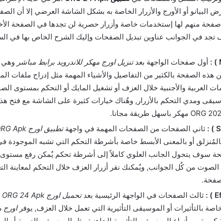
رض البيانو أو الأورج والأزرار الخاصة به بشكل الشاشة العرضي إلا أن الص
ل صفحة منهم لها إستخدمات خاصة وأزرار حصرية لن تجدها في الصفحة الأخ
 تجد في الجوانب عناوين تبديل الصفحات وإليك الشرح الخاص بها في السط
أول صفحات الواجهة بعد
تنزيل اورج مهكر للاندرويد برابط مباشر
وهي ا
هذه الصفحة بالكثير من التفاصيل والأشياء المهمة مثل إدراج ملفات ال
مات العربية والأجنبية خلال العزف أو تشغيل المايك أو التحكم بمستوى ال
يقى ومدي التحكم بالأزرار, وهٌناك خيارات كثيرة على الشاشة مع فتح ه
ثاني الصفحات من الصفحات المهمة في واجهة
تطبيق اورج ORG Apk مهكر لـ اندرويد
لمُنزلق أو بالمعنى الأبسط خاصة بأشرطة التحكم التي تشبه الموجودة 
ة سوف يتحول الجانب العلوي كاملاً إلى أشرطة تحكم يٌمكن رفع مستوى أ
لصوت من كٌل الجوانب, ويٌمكنك نقر أزرار العزف خلال التحكم لمعاينة الت
صفحة.
ثالث الصفحات في الواجهة الرئيسية بعد
تح
صة بالتأثيرات أو الموسيقى التأثيرية التي تعمل خلال العزف, يوفر
اورج 
كبيرة من أنواع الموسيقى التأثيرية الجاهزة مثل الموسيقى العربية أو ا