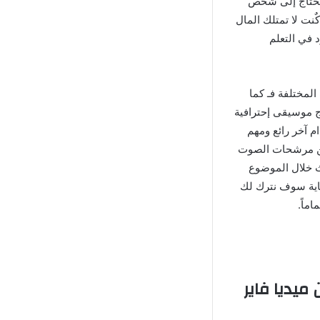
 يحتاج إلى شخص
ٌنت لا تمتلك المال
 في التعلم
امات المختلفة فـ كما
ج موسيقى إحترافية
م آخر رائع ومهم
ر من مرشحات الصوت
ث خلال الموضوع
اية سوف نترك لك
ماً.
يد من ميديا فاير