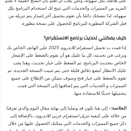
على هاتفك بكل سهولة، ولكن يجب أن تعلم بأن النسخ القيمة لا تضم
المزيد من المميزات والخدمات التي تتيح لك استخدام البرنامج بكل
سهولة، لذا ننصحك دائمًا بأن تقوم بتحميل آخر إصدار يتم تنزيله من
قبل الشركة المطورة للبرنامج للحصول على نسخة مطورة.
كيف يمكنني تحديث برنامج الانستقرام؟
إذا قمت ب
تحميل انستقرام للاندرويد 2025
على الهاتف الخاص بك
وترغب في تحديثه، كل ما عليك هو أن تقوم بالضغط على الإشعار
الخاص بتحديث البرنامج، ثم الضغط على خيار تحديث، وهنا يجب
عليك الانتظار لبضع دقائق قليلة حتى يتم تثبيت النسخة الجديدة، ثم
تقوم بالضغط على خيار فتح وسوف تتمكن من الإطلاع على جميع
المميزات و الخدمات التي يتم إضافتها إلى النسخة التي قمت
بتحميلها حديثًا للاستفادة منها.
الخلاصة:-
إلى هنا نكون قد وصلنا إلى نهاية مقال اليوم والذي تعرفنا
من خلاله على كيفية
تنزيل انستقرام عربي للاندرويد
، بالإضافة إلى
ذكر جميع المميزات والخدمات التي يمكنك الحصول عليها من خلال
التطبيق، علاوة على ذلك قمنا بذكر كافة عيوب البرنامج والمعلومات