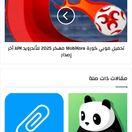
تحميل موبي كورة MobiKora مهكر 2025 للأندرويد APK أخر
إصدار
مقالات ذات صلة