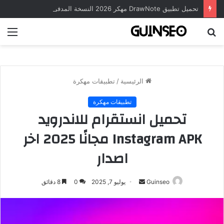
تحميل تطبيق DrawNote مهكر 2026 النسخة المدفوعة للأندرويد مجاناً
بحث
الق
عن
الرئيسية
/
تطبيقات مهكرة
تطبيقات مهكرة
تحميل انستقرام للاندرويد
Instagram APK مجانًا 2025 اخر
اصدار
أرسل
Guinseo
يوليو 7, 2025
0
8 دقائق
بريدا
إلكترونيا