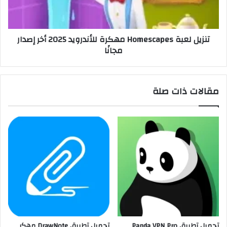
تنزيل لعبة Homescapes مهكرة للأندرويد 2025 أخر إصدار
مجانًا
مقالات ذات صلة
تحميل تطبيق Panda VPN Pro
تحميل تطبيق DrawNote مهكر