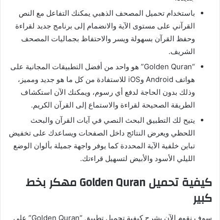
باستخدام تحميل المصحف الذهبي يمكنك التفاعل مع النص
القرآني على مستوى الآية والانضمام إلى برنامج جديد لقراءة
وحفظ القرآن بسهولة ويسر والاحتفاظ بجماليات المصحف
الشريف.
“Golden Quran” هو واحد من أفضل التطبيقات المجانية على
هواتف Android وiOS للاستفادة من كل ما هو جديد ومميز،
وذلك بدون الحاجة لدفع أي رسوم، ويمكنك الآن استكشاف
الطريقة الصحيحة لقراءة والاستماع إلى القرآن الكريم.
يتيح لك التطبيق البحث النصي في آيات القرآن والبحث
اللحظي ويعرض النتائج داخل الصفحات ويساعدك على تخفيض
تباين خلفية الآية المحددة كما يوفر واجهة جميلة بألوان الوضع
الليلي الأسود والأبيض لتسهيل قراءتك.
كيفية تحميل Golden Quran مهكر بخط
كبير
سوف نقوم الآن بشرح كيفية تحميل تطبيق “Golden Quran” على