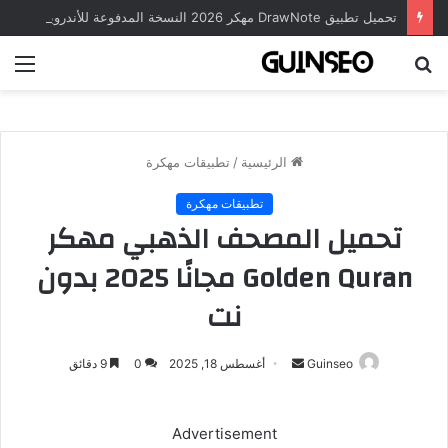
تحميل تطبيق DrawNote مهكر 2026 النسخة المدفوعة للأندرويد مجاناً
بحث
الق
عن
الرئيسية
/
تطبيقات مهكرة
تطبيقات مهكرة
تحميل المصحف الذهبي مهكر
Golden Quran مجانًا 2025 بدون
نت
أرسل
Guinseo
أغسطس 18, 2025
0
9 دقائق
بريدا
إلكترونيا
Advertisement