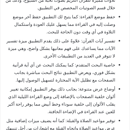
تلاوات مميزة للقرآن الكريم بصوت نخبة من الشيوخ، وذلك من
خلال قسم الصوتيات المخصص في التطبيق.
حفظ موضع القراءة: كما يتيح لك التطبيق حفظ آخر موضع
وصلت إليه في القراءة مما يسهل عليك العودة واستكمال
التلاوة في أي وقت دون الحاجة للبحث.
تفسير آيات القرآن: علاوةً على ذلك يقدم التطبيق ميزة تفسير
الآيات مما يساعدك على فهم معانيها بشكل واضح، وهي ميزة
لا تتوفر في العديد من التطبيقات الأخرى.
خاصية البحث المتقدم: كما يمكنك البحث عن أي آية قرآنية
بشكل فوري، ويعرض التطبيق نتائج البحث مباشرة بجانب
الصفحات مع تظليل الآية المختارة لتسهيل الوصول إليها.
أوضاع عرض متنوعة: بجانب ذلك يوفر التطبيق إمكانية تغيير
ألوان خلفية الصفحات بالإضافة إلى وضع القراءة الليلية الذي
يقلب الألوان إلى خلفية سوداء وخط أبيض مما يوفر راحة أكبر
للعين عند القراءة في الإضاءة الخافتة.
توفير مواعيد الصلاة والقبلة: كما أنه يضيف ميزات إضافية مثل
عرض مواعيد الصلاة واتجاه القبلة مع إشعارات من أجل تنبيهك