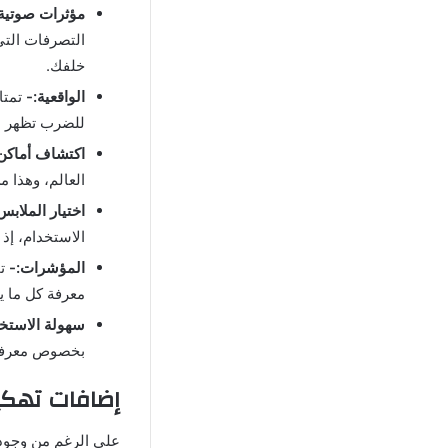
مؤثرات صوتية
التصرفات التي
خلفك.
الواقعية:-
تمتا
للضرب تظهر ع
اكتشاف أماكن 
العالم، وهذا م
اختيار الملابس
الاستخدام، إ
المؤشرات:-
ت
معرفة كل ما يح
سهولة الاستخ
بخصوص معرفة ا
إضافات تهكير لعبة Talking Tom
على الرغم من وجود ن