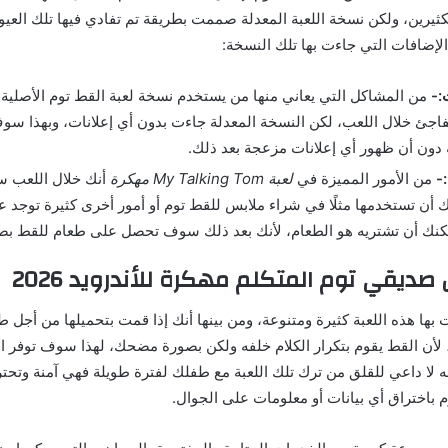
ثيرين، ولكن نسخة اللعبة المعدلة صممت بطريقة تم تفادي فيها تلك العيو
الإضافات التي جاءت بها تلك النسخة:
ت:-
من المشاكل التي يعاني منها من يستخدم نسخة لعبة القط توم الأصلية 
جئ خلال اللعب، لكن النسخة المعدلة جاءت بدون أي إعلانات، وبهذا سو
ة دون أن ظهور أي إعلانات مزعجة بعد ذلك.
:-
من الأمور المميزة في
لعبة ‏My Talking Tom مهكرة
أنك خلال اللعب س
ك أن تستخدمها مثلًا في شراء ملابس للقط توم أو أمور أخرى كثيرة توجد ع
كنك أن تشتريه هو الطعام، لأنك بعد ذلك سوف تحصل على طعام للقط بص
صديقي توم المتكلم مهكرة للأندرويد 2026
بها هذه اللعبة كثيرة ومتنوعة، ومن بينها أنك إذا قمت بتحميلها من أج
لأن القط يقوم بتكرار الكلام خلفه ولكن بصورة مضحك، لهذا سوف توفر اللع
 لا داعي للقلق من ترك تلك اللعبة مع طفلك لفترة طويلة فهي آمنة وتح
 باختراق أي بيانات أو معلومات على الجوال.