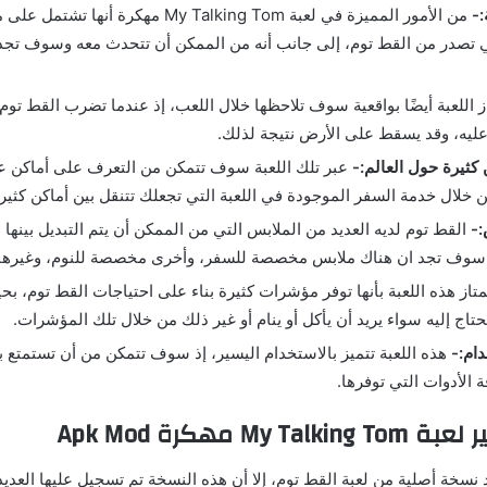
:-
من الأمور المميزة في لعبة ‏My Talking Tom مهكر
 تصدر من القط توم، إلى جانب أنه من الممكن أن تتحدث معه وسوف تجد أ
ز اللعبة أيضًا بواقعية سوف تلاحظها خلال اللعب، إذ عندما تضرب القط تو
ليه، وقد يسقط على الأرض نتيجة لذلك.
كثيرة حول العالم:-
عبر تلك اللعبة سوف تتمكن من التعرف على أماكن 
ن خلال خدمة السفر الموجودة في اللعبة التي تجعلك تتنقل بين أماكن كثير
:-
القط توم لديه العديد من الملابس التي من الممكن أن يتم التبديل بينها 
ذ سوف تجد ان هناك ملابس مخصصة للسفر، وأخرى مخصصة للنوم، وغيرها 
متاز هذه اللعبة بأنها توفر مؤشرات كثيرة بناء على احتياجات القط توم، ب
تاج إليه سواء يريد أن يأكل أو ينام أو غير ذلك من خلال تلك المؤشرات.
دام:-
هذه اللعبة تتميز بالاستخدام اليسير، إذ سوف تتمكن من أن تستمتع 
لأدوات التي توفرها.
My  مهكرة Apk Mod
سخة أصلية من لعبة القط توم، إلا أن هذه النسخة تم تسجيل عليها العديد