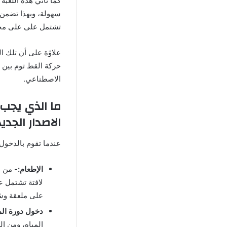
كما تأتي هذه اللعبة
سهولة، وبهذا تضمن 
تشتمل على على مجمو
علاوًة على أن تلك 
حركة القط توم بين ا
الاصطناعي.
ما الذي يجب 
الاصدار الجدي
عندما تقوم بالدخول على لعبة ‏My Talking Tom مهكرة سوف يكون علي
الإطعام:-
من ا
لافتة تشتمل ع
على ملعقة وشو
دخول دورة الم
المياه، ومن ا