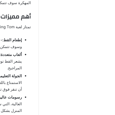
المهكرة سوف تتمكن 
أهم مميزات تحم
تمتاز لعبة My Talking Tom مهكرة بمجموعة مزايا توفر متعة كبيرة للغاية خلال اللعب ومن ذلك:
إطعام القط:-
وسوف تتمكن من
ألعاب متعددة:
يشعر القط توم
المراجيح.
الجولة التعليم
الاستمتاع بالل
أن تنقر فوق 
رسومات عالية
العالية، الت
المنزل بشكل ي