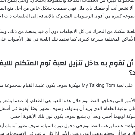
 بمجموعة كبيرة من الخدمات المتاحة والمفتوحة بالمجان، والتي يمكن است
ألا تشعر أنت أو طفلك بأي ملل فهي صممت بشكل خاص من أجل منع الملل
عة كبيرة من أقوى الرسومات المتحركة بالإضافة إلى الخلفيات ذات الألو
اللعبة تمكنك من التحرك في كل الاتجاهات دون أي قيد يمنعك من ذلك، ويم
لأماكن المختلفة بسرعة كبيرة، كما تعتمد تلك اللعبة في نقل الأصوات على
أن تقوم به داخل تنزيل لعبة توم المتكلم للا
د؟
ك القيام بمجموعة من المهام ومنها:
لأمور التي يحتاجها القط توم خلال هذه اللعبة هي الطعام، إذ عندما يشعر
لى نوعية الطعام الذي يريد أن يتناوله، وسوف تظهر أيضًا أيقونة في أسف
كة لونهما أحمر، وبعد أن يشبع سوف يكون لون تلك الأيقونة أخضر.
ياه:-
عندما يرغب القط توم في دخول دورة المياه، سوف تظهر أمامك أيق
للازم هنا أن تجعله يذهب إليه، ونفس الأمر إذا كان يرغب في الاستحمام،