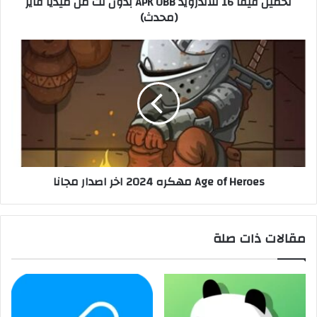
تحميل فيفا 16 للاندرويد APK OBB بدون نت من ميديا فاير
(محدث)
Age of Heroes مهكره 2024 اخر اصدار مجانا
مقالات ذات صلة