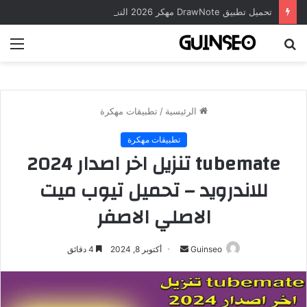
تحميل تطبيق DrawNote مهكر 2026 النسخة المدفوعة للأندرويد مجاناً
بحث
الق
عن
الرئيسية
/
تطبيقات مهكرة
تطبيقات مهكرة
tubemate تنزيل اخر اصدار 2024
للاندرويد – تحميل تيوب ميت
الاصلي الاصفر
أرسل
Guinseo
أكتوبر 8, 2024
4 دقائق
بريدا
إلكترونيا