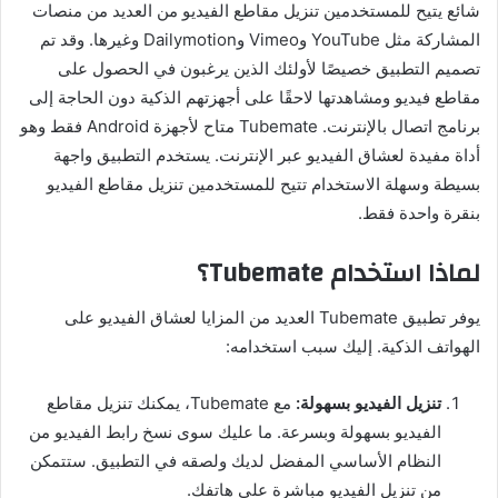
شائع يتيح للمستخدمين تنزيل مقاطع الفيديو من العديد من منصات
المشاركة مثل YouTube وVimeo وDailymotion وغيرها. وقد تم
تصميم التطبيق خصيصًا لأولئك الذين يرغبون في الحصول على
مقاطع فيديو ومشاهدتها لاحقًا على أجهزتهم الذكية دون الحاجة إلى
برنامج اتصال بالإنترنت. Tubemate متاح لأجهزة Android فقط وهو
أداة مفيدة لعشاق الفيديو عبر الإنترنت. يستخدم التطبيق واجهة
بسيطة وسهلة الاستخدام تتيح للمستخدمين تنزيل مقاطع الفيديو
بنقرة واحدة فقط.
لماذا استخدام Tubemate؟
يوفر تطبيق Tubemate العديد من المزايا لعشاق الفيديو على
الهواتف الذكية. إليك سبب استخدامه:
تنزيل الفيديو بسهولة:
مع Tubemate، يمكنك تنزيل مقاطع
الفيديو بسهولة وبسرعة. ما عليك سوى نسخ رابط الفيديو من
النظام الأساسي المفضل لديك ولصقه في التطبيق. ستتمكن
من تنزيل الفيديو مباشرة على هاتفك.