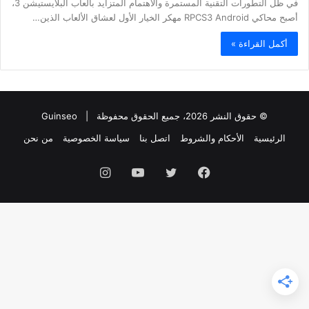
في ظل التطورات التقنية المستمرة والاهتمام المتزايد بألعاب البلايستيشن 3،
أصبح محاكي RPCS3 Android مهكر الخيار الأول لعشاق الألعاب الذين…
أكمل القراءة »
© حقوق النشر 2026، جميع الحقوق محفوظة |
Guinseo
الرئيسية
الأحكام والشروط
اتصل بنا
سياسة الخصوصية
من نحن
فيسبوك
تويتر
يوتيوب
انستقرام