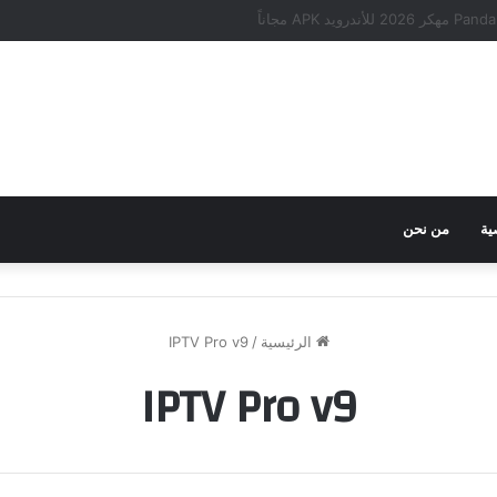
ية
من نحن
الرئيسية
/
IPTV Pro v9
IPTV Pro v9