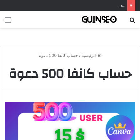
تحميل تطبيق DrawNote مهكر 2026 النسخة المدفوعة للأندرويد مجاناً
بحث
الق
عن
الرئيسية
/
حساب كانفا 500 دعوة
حساب كانفا 500 دعوة