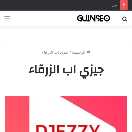
تحميل تطبيق DrawNote مهكر 2026 النسخة المدفوعة للأندرويد مجاناً
بحث
الق
عن
الرئيسية
/
جيزي اب الزرقاء
جيزي اب الزرقاء