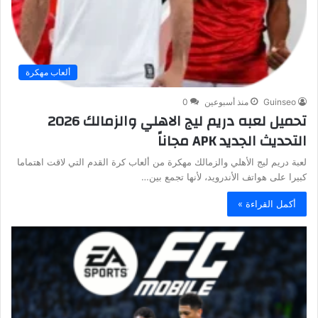
ألعاب مهكرة
Guinseo
منذ أسبوعين
0
تحميل لعبه دريم ليج الاهلي والزمالك 2026
التحديث الجديد APK مجاناً
لعبة دريم ليج الأهلي والزمالك مهكرة من ألعاب كرة القدم التي لاقت اهتماما
كبيرا على هواتف الأندرويد، لأنها تجمع بين…
أكمل القراءة »