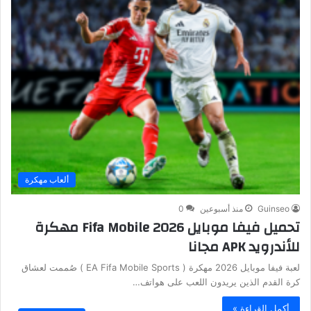
ألعاب مهكرة
Guinseo
منذ أسبوعين
0
تحميل فيفا موبايل Fifa Mobile 2026 مهكرة
للأندرويد APK مجانا
لعبة فيفا موبايل 2026 مهكرة ( EA Fifa Mobile Sports ) صُممت لعشاق
كرة القدم الذين يريدون اللعب على هواتف…
أكمل القراءة »