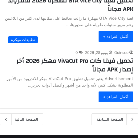
تحميل لعبة GTA Vice City مهكرة 2026 للأندرويد
APK مجاناً
لعبة GTA Vice City مهكرة ما زالت تحافظ على مكانتها لدى كثير من اللاعبين
رغم مرور سنوات طويلة على صدورها،…
أكمل القراءة »
تطبيقات مهكرة
Guinseo
يونيو 28, 2026
0
تحميل فيفا كات VivaCut Pro مهكر 2026 أخر
إصدار APK مجاناً
Advertisement يعتبر تحميل تطبيق VivaCut Pro مهكر للاندرويد من الأمور
المطلوبة بشكل كبير، لأنه واحد من أشهر وأفضل أدوات تحرير…
أكمل القراءة »
الصفحة السابقة
الصفحة التالية