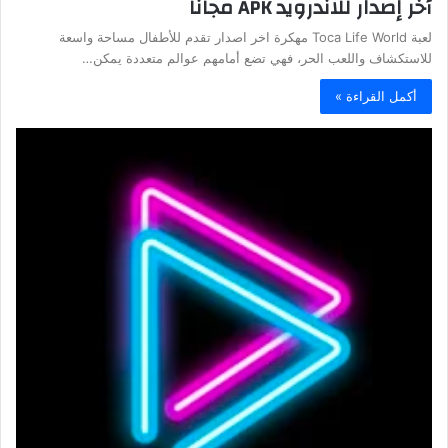
أخر إصدار للاندرويد APK مجاناً
لعبة Toca Life World مهكرة اخر اصدار تقدم للأطفال مساحة واسعة
للاستكشاف واللعب الحر، فهي تضع أمامهم عوالم متعددة يمكن…
أكمل القراءة »