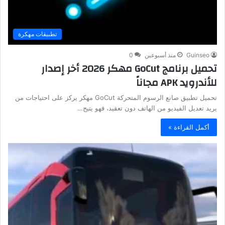
تطبيقات مهكرة
Guinseo
منذ أسبوعين
0
تحميل برنامج GoCut مهكر 2026 أخر إصدار
للأندرويد APK مجاناً
تحميل تطبيق صانع الرسوم المتحركة GoCut مهكر يركز على احتياجات من
يريد تعديل الفيديو من الهاتف دون تعقيد، فهو يتيح…
أكمل القراءة »