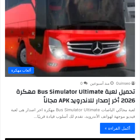
ألعاب مهكرة
Guinseo
منذ أسبوعين
0
تحميل لعبة Bus Simulator Ultimate مهكرة
2026 أخر إصدار للاندرويد APK مجاناً
لعبة محاكي الباصات Bus Simulator Ultimate مهكرة اخر اصدار هى لعبة
فيديو موجهة لهواتف الأندرويد، تقدم لك أسلوب قيادة قريبًا…
أكمل القراءة »