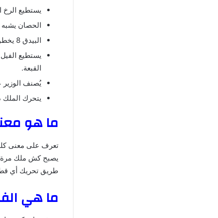
يستطيع الرخ ال
الحصان يشبه شكل الحصان ويت
البيدق 8 يخطو مربعًا أو مربعين بعيدًا ويتحرك للأمام لمهاجمة القطعة في اتجاه قطري.
يستطيع الفيل
القبعة.
يُصنف الوزير ع
يتحرك الملك د
ما هو مع
تعرف على معنى كلمة
يصبح كش ​​ملك مرة
طريق تحريك أي قطع
ما هي الفك