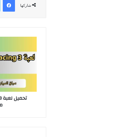
شاركها
مي