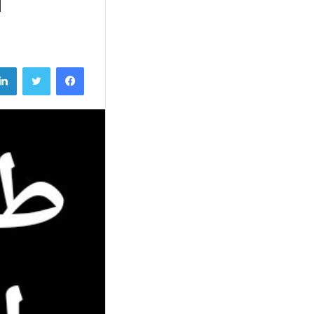
ا
فيسبوك
تويتر