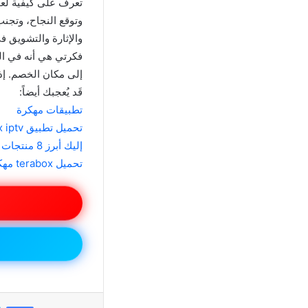
تعرف على كيفية لعب
وتوقع النجاح، وتجنب
والإثارة والتشويق ف
فكرتي هي أنه في الن
إلى مكان الخصم. إذا
قَد يُعجبك أيضاً:
تطبيقات مهكرة
تحميل تطبيق lynx iptv مهكر اخر اصدار مجانا 2024
إليك أبرز 8 منتجات رائجة على Tiktok
تحميل terabox مهكر 2024 اخر اصدار مجانا
في