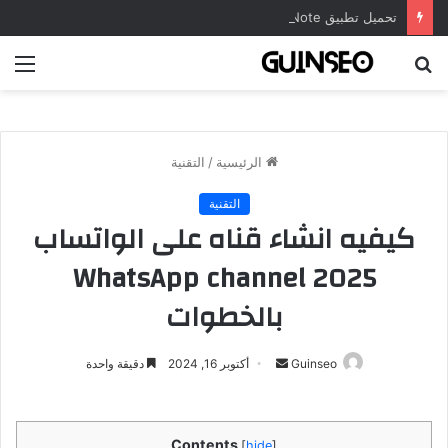
تحميل تطبيق DrawNote مهكر 2026 النسخة المدفوعة للأندرويد مجاناً
بحث
الق
عن
الرئيسية
/
التقنية
التقنية
كيفيه انشاء قناه على الواتساب
2025 WhatsApp channel
بالخطوات
أرسل
Guinseo
أكتوبر 16, 2024
دقيقة واحدة
بريدا
إلكترونيا
Contents
[
hide
]