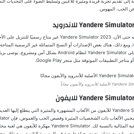
ة إلى تقديم تجربة فريدة ومثيرة للاعبين وتسليط الضوء على التحديات النف
عن الحب. المهوس.
من المهم ملاحظة أنه حتى الآن، Yandere Simulator 2023 غير متاح رس
Android أو iPhone. ومع ذلك، هناك بعض الإصدارات أو النسخ المتماثلة غير الرسمية المت
الإنترنت. للحصول على Yandere Simulator لنظام Android بشكل آمن ومشرو
اجر التطبيقات الموثوقة مثل متجر Google Play.
تعتبر لعبة Yandere Simulator للآيفون من الألعاب المشهورة والمثيرة التي يتطلع إليها
العالم. إذا كنت من محبي
for iPhone هي اللعبة المثالية بالنسبة لك. Yandere Simulator مهكرة 
ى يانديري تشان، تعيش حياة طبيعية في المدرسة الثانوية. ومع ذلك، تتغير 