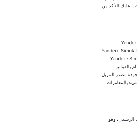
جب عليك التأكد من
ل تجربة اللعبة بمميزات إضافية مهكرة، يمكنك البحث عن نسخة مهكرة من لعبة Yandere
 خلال المواقع والمنتديات المخصصة لتقديم الألعاب المهكرة. قم بتنزيل لعبة Yandere Simulator
بة على جهازك المحمول. يجب أن تعلم أن تنزيل لعبة Yandere Simulator
م بالقوانين
جودة مصدر التنزيل
مليء بالمغامرات
Yandere Sim من متجر التطبيقات الرسمي، وهو