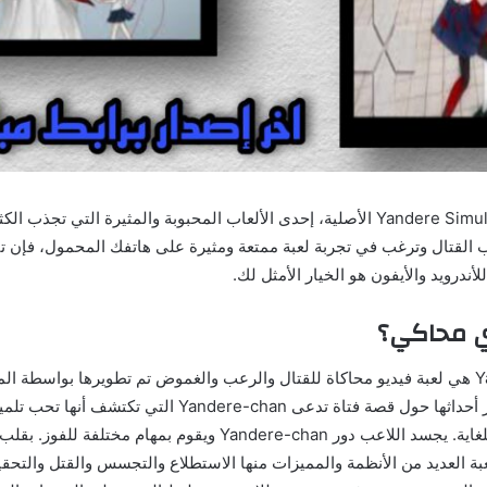
قم بتنزيل لعبة Yandere Simulator الأصلية، إحدى الألعاب المحبوبة والمثيرة التي تجذ
ري محاكي؟
Yandere Simulator هي لعبة فيديو محاكاة للقتال والرعب والغموض تم تطويرها بواسطة
Alex Mahan، وتدور أحداثها حول قصة فتاة تدعى Yandere-chan ا
وتصبح مهووسة به للغاية. يجسد اللاعب دور Yandere-chan ويقوم بمهام م
عبة العديد من الأنظمة والمميزات منها الاستطلاع والتجسس والقتل والتحق