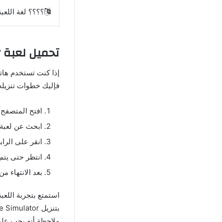
؟؟؟؟ لغة اللعبة
تحميل لعبة Yandere Simulator من ميديا ​​فاير للاندرويد
فإليك خطوات تنزيله من fire
افتح المتصفح على
ابحث عن لعبة Yandere Simulator من ميديا ​​فاير للاندرويد باستخدام شريط ال
انقر على الراب
انتظر حتى يتم 
بعد الانتهاء م
استمتع بتجربة اللعب
ملاحظة أنه يجب علي