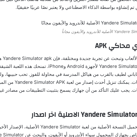
م إنشاؤه بواسطة الذكاء الاصطناعي ولا يعتبر نصًا عربيًا حقيقيًا.
 محاكي APK
إذا كنت 
يمكنك تنزيل Yandere Simulator APK لأجهزة Android وiPhone.
اباني لطيف بالقرب من هياكل المدرسة في محاولة للفوز. تحب حبيبها، ولك
من العقبات والتحديات. يمكنك تن
ات. يجب عليك التأكد من أن جهازك يسمح بتثبيت التطبيقات من مصادر غير
إذا كنت ترغب في تحميل النسخة الأصلية من لعبة dere Simulator