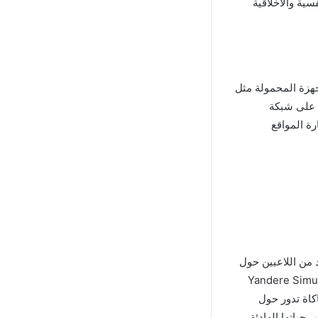
سية والأخلاقية
ميًا للتنزيل على الأجهزة المحمولة مثل
احة على شبكة
ع، يوصى بزيارة المواقع
 العديد من اللاعبين حول
 الألعاب ذات الشخصيات المثيرة وقصص الحب والغموض، فإن Yandere Simulator
للآيفون هي لعبة محاكاة تدور حول
حياتها الهادئة