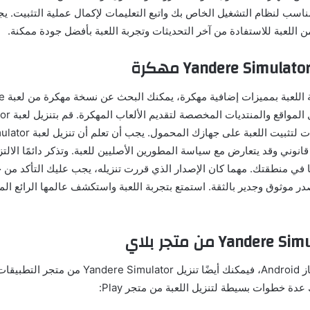
مناسب لنظام التشغيل الخاص بك واتبع التعليمات لإكمال عملية التثبيت. ي
 اللعبة للاستفادة من آخر التحديثات وتجربة اللعبة بأفضل جودة ممكنة.
إذا كنت تفض
Simulator من
مهكرة واتبع التعليمات لتثبيت اللع
انوني وقد يتعارض مع سياسة المطورين الأصليين للعبة. وتذكر دائمًا الالتزا
ا في منطقتك. مهما كان الإصدار الذي قررت تنزيله، يجب عليك التأكد من 
در موثوق وجدير بالثقة. استمتع بتجربة اللعبة واستكشف عالمها الرائع ال
إذا كنت تستخدم جهاز Android، فيمكنك أيضًا تنزيل ulator