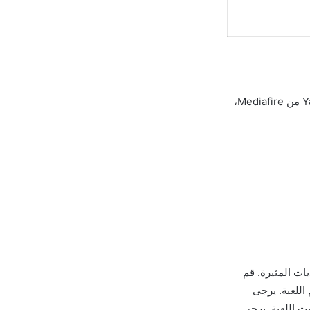
إذا كنت تستخدم هاتفًا ذكيًا يعمل بنظام Android وتبحث عن طريقة تنزيل Yandere Simulator من Mediafire،
يات المثيرة. قم
في عالم اللعبة. يرجى
ت اللعبة. يرجى