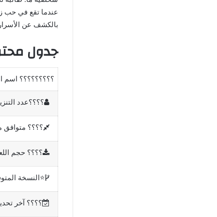
عندما تقع في حب زم
بالكشف عن الأسرار ا
جدول محتويات تنزيل
؟؟؟؟؟؟؟؟؟ اسم ال
عدد التنزي
؟؟؟؟
؟؟؟؟️ متوافق م
؟؟؟؟ حجم اللع
⭐النسخة المتو
؟؟؟؟️ آخر تحد