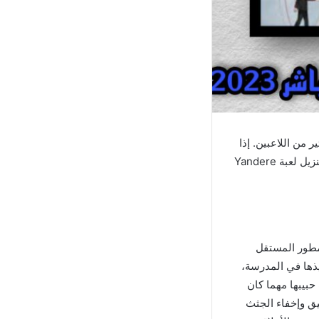
ب الكثير من اللاعبين. إذا
كنت من محبي ألعاب القتال وترغب في تجربة لعبة ممتعة ومثيرة على هاتفك المحمول، فإن تنزيل لعبة Yandere
 المطور المستقل
لتي تكتشف أنها تحب تلميذها في المدرسة،
ختلفة للفوز. بقلب حبيبها مهما كان
يق وإخفاء الجثث