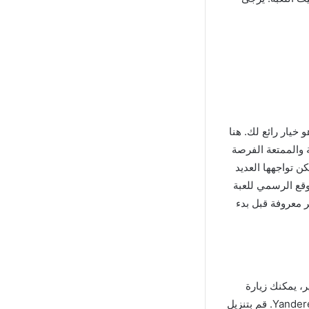
من عشاق الألعاب وتبحث عن تجربة جديدة ومختلفة، فإن Yandere Simulator apk هو خيار رائع لك. هنا
 تمنحك هذه اللعبة الشيقة والممتعة الفرصة
ن تواجهها العديد
زيل أحدث إصدار من لعبة Yandere Simulator APK من الموقع الرسمي للعبة
 معروفة قبل بدء
Yan الأصلية، الإصدار الأخير، يمكنك زيارة
متجر التطبيقات الخاص بجهازك المحمول سواء الأندرويد أو الأيفون، والبحث عن Yandere Simulator. قم بتنزيل