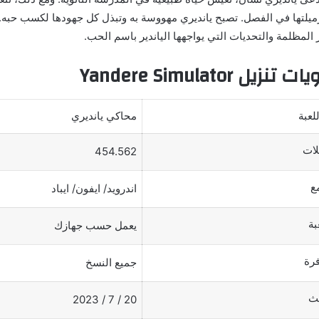
يلتها في الفصل. تصبح يانديري مهووسة به وتبذل كل جهودها لكسب حبه. ه
لمظلمة والتحديات التي يواجهها الياندير باسم الحب.
 Yandere Simulator
لعبة
محاكي يانديري
لات
454.562
ع
اندرويد/ ايفون/ ايباد
بة
يعمل حسب جهازك
فرة
جميع النسخ
يث
20 / 7 / 2023