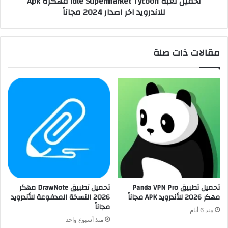
تحميل لعبة Idle Supermarket Tycoon مهكرة Apk
للاندرويد اخر اصدار 2024 مجاناً
مقالات ذات صلة
تحميل تطبيق Panda VPN Pro
تحميل تطبيق DrawNote مهكر
مهكر 2026 للأندرويد APK مجاناً
2026 النسخة المدفوعة للأندرويد
مجاناً
منذ 6 أيام
منذ أسبوع واحد