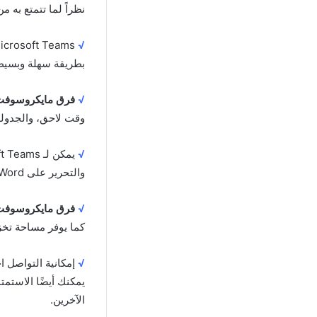
نظراً لما تتمتع به م
√
بطريقة سهلة وبسيطة 
√
فرق مايكروسوفت
وقت لاحق، والجدولة،
√
والتحرير على Microsoft Word وExcel. يمكنك أيضًا الدردشة والتعاون والانضمام إلى الفريق.
√
فرق مايكروسوفت
كما يوفر مساحة تخزينية كبيرة قد تصل إلى 10 جي
√
إمكانية التواصل ا
يمكنك أيضًا الاستمتا
الآخرين.