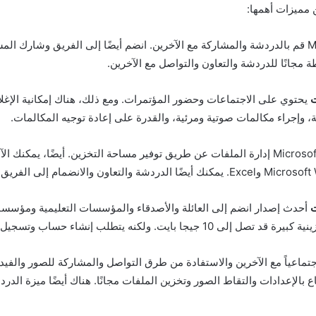
ن مميزات أهمها:
Microsoft Teams قم بالدردشة والمشاركة مع الآخرين. انضم أيضًا إلى الفريق وشارك 
مجانًا للدردشة والتعاون والتواصل مع الآخرين.
يحتوي على الاجتماعات وحضور المؤتمرات. ومع ذلك، هناك إمكانية الإغل
 وإجراء مكالمات صوتية ومرئية، والقدرة على إعادة توجيه المكالمات.
يمكن لـ Microsoft Teams إدارة الملفات عن طريق توفير مساحة التخزين. أيضًا، يمك
أحدث إصدار انضم إلى العائلة والأصدقاء والمؤسسات التعليمية ومؤسسات 
جا بايت. ولكنه يتطلب إنشاء حساب وتسجيل الدخول مجانًا.
جتماعياً مع الآخرين والاستفادة من طرق التواصل والمشاركة للصور والفيد
ع بالإعدادات والتقاط الصور وتخزين الملفات مجانًا. هناك أيضًا ميزة الدر