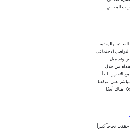
ترنت المجاني
ات الصوتية والمرئية
التواصل الاجتماعي
نائية والفردية وحضور المؤتمرات التي تضم أكثر من 10000 شخص وتسجيل
خدام من خلال
 الآخرين. ابدأ
مباشر على موقعنا
للأندرويد والأيفون. كما حصلت على تنزيلات كبيرة جدًا وصلت إلى 100 مليون على Google Play. هناك أيضًا
ققت نجاحاً كبيراً