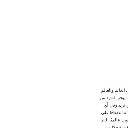
العالم والعالم
 يوفر العديد من
 تريد وفي أي
مكان بالاعتماد على التقنيات الحديثة والفيديو عالي الجودة. كما يمكنك معرفة ما هو Microsoft Teams على
 فإن النظام الأساسي هو أحد تطبيقات Microsoft المشهورة عالميًا. لقد
 على عملية تنزيل كبيرة جدًا من