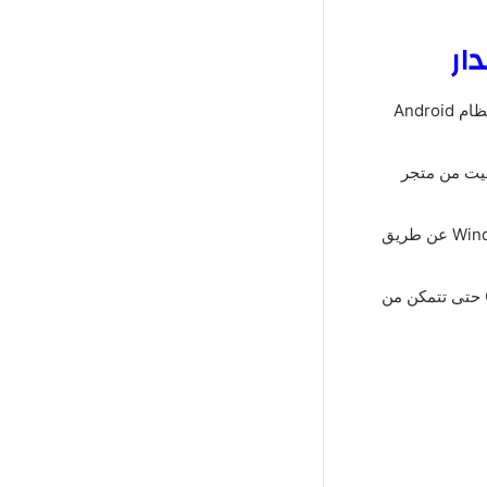
يعد Microsoft Teams من أفضل البرامج المتوفرة على الهواتف المحمولة التي تعمل بنظام Android
لتثبيت من متجر
للدردشة والتعاون مع الآخرين والاستمتاع بمزيد من المرح على Windows عن طريق
يتطلب الأمر إنشاء حساب عن طريق الارتباط بحساب Facebook أو Twitter أو Google حتى تتمكن من