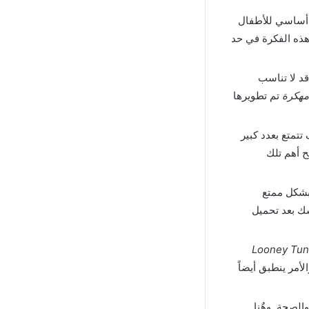
ة للاندرويد بشكل أساسي للأطفال
هذه الفكرة في حد
د لا تناسب
تم تطويرها
شر سوف تتمتع بعدد كبير
 أهم تلك
Looney  مهكرة” يأتي بشكل ممتع
سك بعد تحميل
Looney Tunes W
أمر ينطبق أيضاً
لصحة, وهٌنا