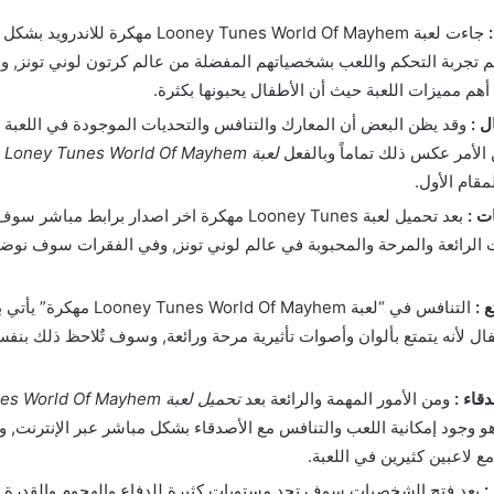
جاءت لعبة Looney Tunes World Of Mayhem مهكر
م تجربة التحكم واللعب بشخصياتهم المفضلة من عالم كرتون لوني تونز, و
أهم مميزات اللعبة حيث أن الأطفال يحبونها بكثرة.
ل :
وقد يظن البعض أن المعارك والتنافس والتحديات الموجودة في اللعبة ق
 الأمر عكس ذلك تماماً وبالفعل
لعبة Loney Tunes World Of Mayhem مهكرة
مقام الأول.
ت :
بعد تحميل لعبة Looney Tunes مهكرة اخر اصدار برابط مبا
لرائعة والمرحة والمحبوبة في عالم لوني تونز, وفي الفقرات سوف نوضح
 :
التنافس في “لعبة Tunes World Of Mayhem
ل لأنه يتمتع بألوان وأصوات تأثيرية مرحة ورائعة, وسوف تٌلاحظ ذلك بنف
قاء :
ومن الأمور المهمة والرائعة بعد
تحميل لعبة orld Of Mayhem
 وجود إمكانية اللعب والتنافس مع الأصدقاء بشكل مباشر عبر الإنترنت, وال
 لاعبين كثيرين في اللعبة.
:
بعد فتح الشخصيات سوف تجد مستويات كثيرة للدفاع والهجوم والقدرة وا