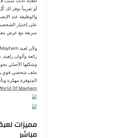
للغاية كانت سبب في
أو تقريباً توفر لك
والوظيفة عند الإن
على إختيار الشخصيا
سريعة مع عرض معل
رائعة وألوان زاهية,
وشكلها الأصلي بجو
ملف شخصي قوي ومتقد
المتوفرة مهكرة وت
World Of Mayhem مهكرة
مباشر