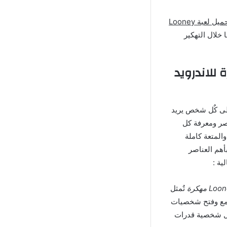
تحميل لعبة Looney
 خلال التهكير
 تحميل لعبة Looney Tunes مهكرة للاندرويد
 ويجب على كٌل شخص يريد
هذه العناصر ومعرفة كل
والمتعة كاملة
هم العناصر
ية :
تٌمثل
 جمع وفتح شخصيات
ك كل شخصية قدرات