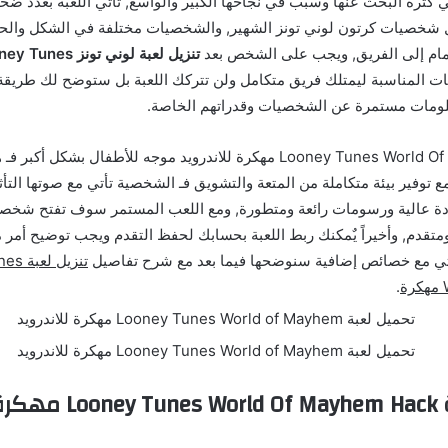
 كثرة البحث عنها وسبب في نجاحها الكبير والواسع, تأتي اللعبة بعدد 
 كٌل شخصيات كرتون لوني تونز الشهير, والشخصيات مختلفة في الشكل والح
ضمام إلى الفريق, ويجب على الشخص بعد
تنزيل لعبة لوني تونز Looney Tunes مهكرة
ت المناسبة ليمتلك فريق متكامل ولن تتركك اللعبة بل ستوضح لك طريقة
ومات مستمرة عن الشخصيات وقدراتهم الخاصة.
ولأن لعبة Looney Tunes World Of Mayhem مهكرة للاندرويد موجه للأطفال 
 مع توفير بيئة متكاملة من المتعة والتشويق فـ الشخصية تأتي مع صوتها التأ
دة عالية ورسومات رائعة ومتطورة, ومع اللعب المستمر سوف تفتح شخصي
م, وأخيراً يٌمكنك ربط اللعبة بحسابك لحفظ التقدم ويجب توضيح أمر م
أتي مع خصائص إضافية سنوضحها فيما بعد مع شرح تفاصيل
تنزيل 
.
مميزات لعبة ld Of Mayhem Hack