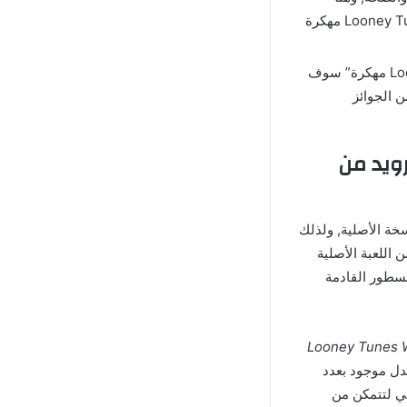
نتحدث عن ميزة مهمة وقوية وهي الترقية, حيث توفر لك لعبة Looney Tunes World Of Mayhem مهكرة
كما ذكرنا بعد “تحميل لعبة Looney Tunes World Of Mayhem Hack مهكرة” سوف
 الجوائز
نز Looney Tunes Mod Apk للاندرويد من
خة الأصلية, ولذلك
Looney T مهكرة أكثر بكثير من اللعبة الأصلية
لسطور القادمة
Looney Tunes Wo
عدل موجود بعدد
ني لتتمكن من