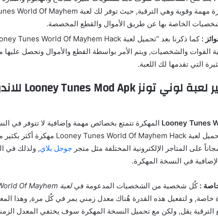
شخصيات الخاصة بها عن طريق الأموال والقطع المخصصة.
ائز :
ة القوات والشخصيات, ويتم الأمر بواسطة القطع والأموال وتحصل عليها من
يرة التي تقدمها لك اللعبة.
إضافات تهكير لعبة لوني تو
Looney Tunes 
المهكرة تتمتع بخصائص مهمة وإضافية لا تتوفر في النس
السبب البحث عن تحميل لعبة unes World Of Mayhem Hack
جاناً على المتاجر الإلكترونية المختلفة مثل متجر
جوجل بلاي
, ولذلك في ا
ضافية في النسخة المهكرة.
اصة :
كٌل شخصية من الشخصيات المدعومة في
لعبة rld Of Mayhem
 خاصة, و لتفعيل هذه القدرة هٌناك معدل زمني يمر في كٌل مرة, وهذا الم
ع الترقية يقل, ولكن مع تحميل النسخة المهكرة سوف يختفي المعدل الزم