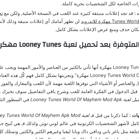
ات الخاصة لكل الشخصيات بحرية كاملة.
 :
قد تجد إعلانات منبثقة كثيرة عند اللعب في النسخة الأصلية, ولكن مع
Tu مهكرة للاندرويد
لن تظهر أمامك أي إعلانات منبقة وذلك لأننا
إمكان حذف ومنع عرض الإعلانات بشكل كامل.
أهم العناصر المتوفرة بعد
من مميزات لعبة Looney Tunes مهكرة أنها تأتي بالكثير من العناصر والأمور المهمة
“تحميل Looney Tunes World Of Mayhem مهكرة” وتجربتها بشكل كامل فهم كٌل 
 والعناصر أو الأشياء التي توفرها اللعبة مهمة لأن اللعب والمعارك والفوز 
 قبل الدخول في الفكرة العامة للعب وشرح باقي التفاصيل سوف نخبرك بأ
Looney Tunes World Of Mayhem Mod Ap
في السطور التال
ت :
كما ذكرنا من قبل فـ
لعبة Looney Tunes World Of Mayhem Apk Mod مهكرة
كامل لأشهر الشخصيات الكرتونية في عالم لوني تونز, ولذلك فـ هي تٌتيح
تلفة مثل باغز باني ودافي داك وبابا ليغبا وغيرهم الكثير والكثير, وتمتل