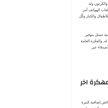
الكرتون وله
عاب الهواتف أمر
Looney Tunes  مهكرة المخصصة للأطفال والكبار وكٌل
ة تتمثل بتوفير
ه, والفكرة العامة
أصدقاء عبر
ول لعبة Looney Tunes World Of Mayhem مهكرة اخر
رائعة وتتمتع بخصائص إضافية كثيرة