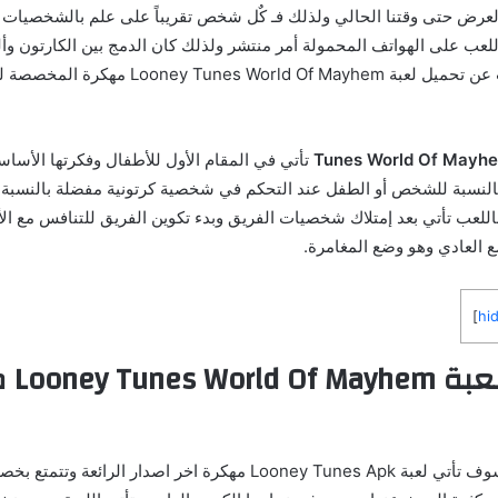
عرض حتى وقتنا الحالي ولذلك فـ كٌل شخص تقريباً على علم بالشخصيات و
لعب على الهواتف المحمولة أمر منتشر ولذلك كان الدمج بين الكارتون وأل
مهم ومن هٌنا نتحدث عن تحميل لعبة World Of Mayhem
تأتي في المقام الأول للأطفال وفكرتها الأساسي
 بالنسبة للشخص أو الطفل عند التحكم في شخصية كرتونية مفضلة بالنسبة ل
اللعب تأتي بعد إمتلاك شخصيات الفريق وبدء تكوين الفريق للتنافس مع ال
ع العادي وهو وضع المغامرة.
]
hi
نبذة ح
وعلى هذا المنوال سوف تأتي لعبة Looney Tunes Apk مهكرة اخر اصدار ال