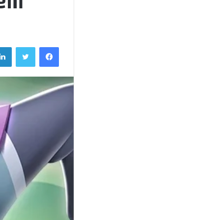
Mayhem مه
فيسبوك
تويتر