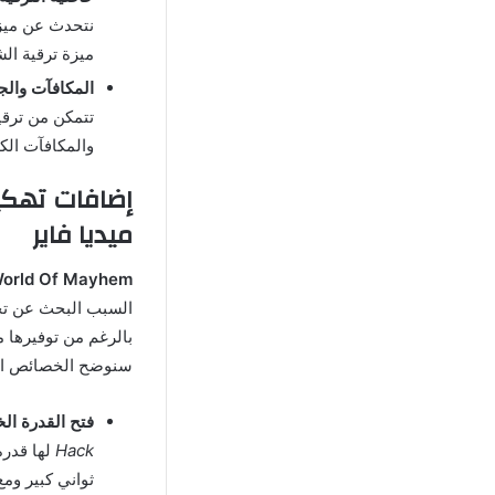
ميزة ترقية ال
المكافآت والجو
تتمكن من ترقي
والمكافآت الكث
ميديا فاير
World Of Mayhem
بالرغم من توفيرها م
سنوضح الخصائص الإ
فتح القدرة الخ
Hack
لها قدرة
ثواني كبير وم