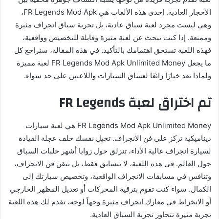
الأحجار العادية. إحدى هذه الألعاب هي FR Legends Mod Apk،
وهي ليست مجرد لعبة سباق عادية، بل تجربة سباق انجراف مثيرة
وممتعة. إذا كنت تبحث عن لعبة مثيرة وقابلة للتخصيص وواقعية،
فهذه اللعبة تستحق اهتمامك بالتأكيد. في هذه المقالة، سنراجع كل
ما يجعل FR Legends Mod Apk Unlimited Money لعبة مميزة
ولماذا تعد خيارًا رائعًا لعشاق السيارات واللاعبين على حد سواء.
تم اختراق لعبة FR Legends
FR Legends Mod Apk Unlimited Money هي لعبة سيارات
ديناميكية تركز على فن الانجراف. تخيل نفسك خلف عجلة القيادة
لسيارة انجراف عالية الأداء، تنزلق حول زوايا أشهر حلبات السباق
حول العالم. في هذه اللعبة، لا تتسابق فقط، بل تتقن فن الانجراف،
وتنافس في مسابقات الانجراف الواقعية، وتخصيص سيارتك إلى
الكمال. سواء كنت تقوم بترقية المحركات أو تعديل المظهر الخارجي
أو الانخراط في معارك انجراف مثيرة وجهاً لوجه، تقدم لك هذه اللعبة
تجربة مثيرة تتجاوز تجربة السباق العادية.