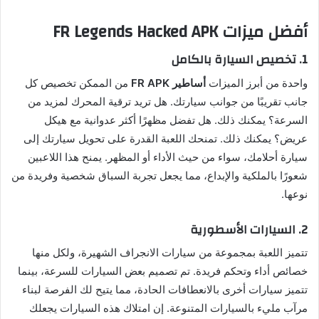
أفضل ميزات FR Legends Hacked APK
1. تخصيص السيارة بالكامل
واحدة من أبرز الميزات
أساطير FR APK
من الممكن تخصيص كل
جانب تقريبًا من جوانب سيارتك. هل تريد ترقية المحرك لمزيد من
السرعة؟ يمكنك ذلك. هل تفضل مظهرًا أكثر عدوانية مع هيكل
عريض؟ يمكنك ذلك. تمنحك اللعبة القدرة على تحويل سيارتك إلى
سيارة أحلامك، سواء من حيث الأداء أو المظهر. يمنح هذا اللاعبين
شعورًا بالملكية والإبداع، مما يجعل تجربة السباق شخصية وفريدة من
نوعها.
2. السيارات الأسطورية
تتميز اللعبة بمجموعة من سيارات الانجراف الشهيرة، ولكل منها
خصائص أداء وتحكم فريدة. تم تصميم بعض السيارات للسرعة، بينما
تتميز سيارات أخرى بالانعطافات الحادة، مما يتيح لك الفرصة لبناء
مرآب مليء بالسيارات المتنوعة. إن امتلاك هذه السيارات يجعلك