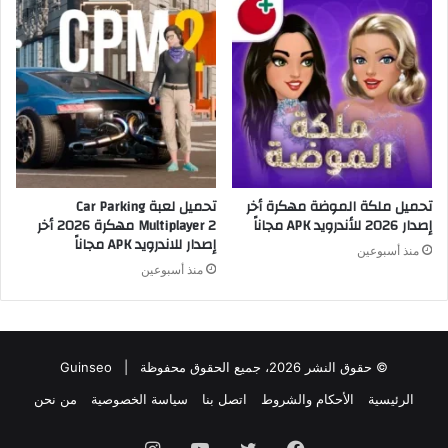
تحميل ملكة الموضة مهكرة أخر
تحميل لعبة Car Parking
إصدار 2026 للأندرويد APK مجاناً
Multiplayer 2 مهكرة 2026 أخر
إصدار للاندرويد APK مجاناً
منذ أسبوعين
منذ أسبوعين
© حقوق النشر 2026، جميع الحقوق محفوظة |
Guinseo
الرئيسية
الأحكام والشروط
اتصل بنا
سياسة الخصوصية
من نحن
فيسبوك
تويتر
يوتيوب
انستقرام