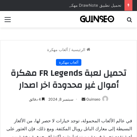
تحميل تطبيق DrawNote مهكر 2026 النسخة المدفوعة للأندرويد مجاناً
بحث
الق
عن
الرئيسية
/
ألعاب مهكرة
ألعاب مهكرة
تحميل لعبة FR Legends مهكرة
أموال غير محدودة اخر اصدار
أرسل
Guinseo
سبتمبر 8, 2024
4 دقائق
بريدا
إلكترونيا
في عالم الألعاب المحمولة، توجد خيارات لا حصر لها، من الألغاز
البسيطة إلى معارك الباتل رويال المكثفة. ومع ذلك، فإن العثور على
لعبة تقدم تجربة فريدة من نوعها يشبه اكتشاف جوهرة مخفية بين