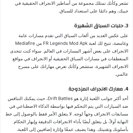
تشعر وكأنك تمتلك مجموعة من أساطير الانجراف الحقيقية في
جيبك، وهم دائمًا على استعداد للسباق.
3. حلبات السباق الشهيرة
على عكس العديد من ألعاب السباق التي تقدم مسارات عامة
وغامضة، تتيح لك لعبة FR Legends Mod Apk من Mediafire
الانجراف على بعض أشهر المسارات في العالم. سواء كنت تتحدى
المنعطفات في مسارات السباق الحقيقية أو الانجراف في مواقع
الانجراف الشهيرة، ستشعر وكأنك تعرض مهاراتك على مسرح
عالمي.
4. معارك الانجراف المزدوجة
أحد أكثر جوانب اللعبة إثارة هو Drift Battles، حيث يمكنك التنافس
ضد السيارات التي يتم التحكم فيها بواسطة الذكاء الاصطناعي في
مسابقات الانجراف وجهاً لوجه. لا يتعلق الأمر فقط بالوصول إلى خط
النهاية أولاً، بل يتعلق أيضًا بأداء الانجرافات الدقيقة وإبهار الحكام
بأسلوبك وتقنيتك. وهذا يضيف عمقًا وإثارة إضافيين إلى اللعبة.