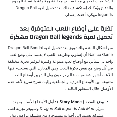
الشخصيات الأخرى مع خصائص مختلفة ومتنوعة بالنسبة للهجوم
والدفاع ويٌمكنك إستكشاف ذلك بعد تحميل لعبة Dragon Ball
legends مهكرة أحدث إصدار.
نظرة على أوضاع اللعب المتوفرة بعد
تحميل لعبة Dragon Ball legends مهكرة
من أشكال المتعة والتشويق بعد تحميل لعبة Dragon Ball Bandai
Namco Game أن إسلوب وطريقة اللعب لا يعتمد على وضع لعب
واحد بل ستأتي مع أوضاع لعب متنوعة وكثيرة لتوفير تجربة مختلفة
في كٌل وضع مع نفس فكرة اللعب وهي المعارك التي يستخدم فيها
اللاعب أشهر شخصيات عالم دراجون بول الشهير, أوضاع اللعب
متنوعة بين الأوضاع الفردية والجماعية وإليك شرح سريع لأهم هذه
الأوضاع خلال السطور التالية :
وضع القصة ( Story Mode ) :
أول الأوضاع الأساسية بعد
تنزيل Dragon Ball legends Apk Mod
وسيوفر تجربة لعب
مشوقة تستند إلى أحداث مستوحاة من سلسلة دراغون بول