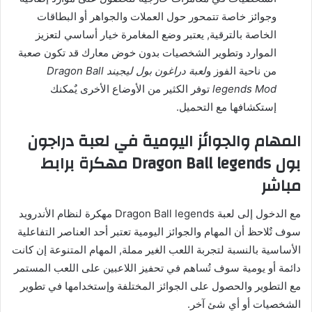
وجوائز خاصة تتمحور حول العملات والجواهر أو البطاقات
الخاصة بالترقية, يعتبر وضع المغامرة خيار أساسي لتعزيز
الموارد وتطوير الشخصيات بدون خوض معارك قد تكون صعبة
من ناحية الفوز و
لعبة دراغون بول ليجيند Dragon Ball
legends Mod
توفر الكثير من الأوضاع الأخرى يٌمكنك
إستكشافها مع التحميل.
المهام والجوائز اليومية في لعبة دراجون
بول Dragon Ball legends مهكرة برابط
مباشر
مع الدخول إلى لعبة Dragon Ball legends مهكرة لنظام الأندرويد
سوف تٌلاحظ أن المهام والجوائز اليومية تعتبر أحد العناصر التفاعلية
الأساسية بالنسبة لتجربة اللعب الغير مملة, المهام المتنوعة إن كانت
دائمة أو يومية سوف تُساهم في تحفيز اللاعبين على اللعب المستمر
مع التطوير والحصول على الجوائز المختلفة وإستخدامها في تطوير
الشخصيات أو أي شئ آخر.