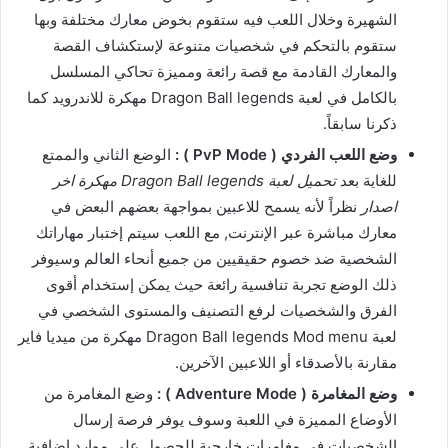
الشهيرة وخلال اللعب فيه ستقوم بخوض معارك مختلفة وبها
ستقوم بالتحكم في شخصيات متنوعة لإستكشاف القصة
والمعارك القادمة مع قصة رائعة ومميزة تحاكي المسلسل
بالكامل في لعبة Dragon Ball legends مهكرة للاندرويد كما
ذكرنا سابقاً.
وضع اللعب الفردي ( PvP Mode ) :
الوضع الثاني والممتع
للغاية بعد
تحميل لعبة Dragon Ball legends مهكرة اخر
اصدار
نظراً لأنه يسمح للاعبين بمواجهة بعضهم البعض في
معارك مباشرة عبر الإنترنت, مع اللعب سيتم إختبار مهاراتك
الشخصية ضد خصوم حقيقيين من جميع أنحاء العالم وسيوفر
ذلك الوضع تجربة تنافسية رائعة حيث يمكن إستخدام أقوى
الفرق والشخصيات لرفع التصنيف والمستوى الشخصي في
لعبة Dragon Ball legends Mod menu مهكرة من ميديا فاير
مقارنة بالأصدقاء أو اللاعبين الآخرين.
وضع المغامرة ( Adventure Mode ) :
وضع المغامرة من
الأوضاع المميزة في اللعبة وسوف يوفر فرصة إرسال
الشخصيات في مغامرات خارجية للحصول على موارد إضافية