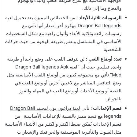
الواجهة الأساسية مع شرح طريقة اللعب والبدء والهجوم
والدفاع وما إلى ذلك.
الرسومات ثلاثية الأبعاد :
من الخصائص المميزة بعد تحميل لعبة
Dragon Ball legends مهكرة أخر إصدار أنها تأتي مع
رسومات رائعة وثلاثية الأبعاد وألوان زاهية مع شكل الشخصيات
الأساسي في المسلسل ونفس طريقة الهجوم من حيث حركات
الشخصية.
تعدد أوضاع اللعب :
لن يتوقف اللعب على وضع واحد أو طريقة
واحدة تقليدي حيث أن “لعبة Dragon Ball legends Apk
Mod” تأتي مع مجموعة كبيرة من أوضاع اللعب الأساسية مثل
وضع التنافس المباشر مع لاعبين أخرين أو وضع اللعب في
القصة أو وضع الأحداث أو وضع اللعب في المهام والفوز
بالجوائز.
قسم الإعدادات :
تأتي
لعبة دراغون بول ليجيند Dragon Ball
legends
مع قسم مميز بالنسبة للإعدادات الأساسية , من
قسم الإعدادات يٌمكن ضبط الكثير والكثير من الأشياء الأساسية
مثل الصوت والتأثيرية الموسيقية والجرافيك والإشعارات