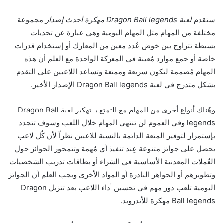
ستقدم
لعبة Dragon Ball legends مهكرة أحدث إصدار
مجموعة
مختلفة من المهام مثل المهام اليومية وهي عبارة عن تحديات
بسيطة تتراوح بين خوض عُدد معين من المعارك أو إستخدام قدرات
خاصة أو جمع موارد مٌعينة في المعركة الواحدة مع العلم أن هذه
المهام مُصممة لتكون سريعة وممتعة وتساعد اللاعبين على التقدم
بشكل متدرج في
لعبة Dragon Ball legends الإصدار الأخير.
وهٌناك أنواع أخرى من المهام مع التمتع بـ تهكير لعبة Dragon Ball
legends وفي العموم لن تنتهي المهام خلال اللعب وسوف تتجدد
بإستمرار لتوفير المتعة الدائمة بالنسبة للاعبين نظراً لأن كٌل لاعب
يحصل على جوائز متنوعة عِند تنفيذ أي مٌهمة وتتمحور الجوائز حول
العٌملات المعدنية الأساسية في الشراء أو بطاقات تدريب الشخصيات
وتطويرهم أو الجواهر النادرة أو المواد الأخرى ويجب العلم أن الجوائز
اليومية تلعب دور مهم في تحسين أداء اللاعب بعد تنزيل Dragon
Ball legends مهكرة للأندرويد.