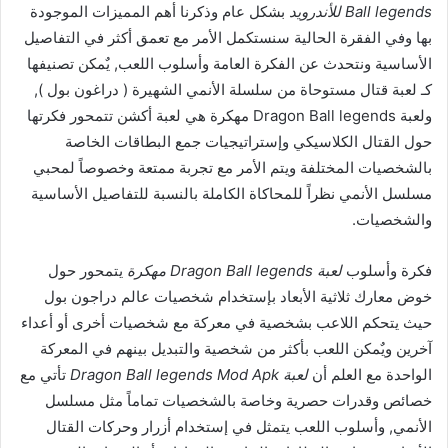
Ball legends للأندرويد
بشكل عام وذكرنا أهم المميزات الموجودة
بها وفي الفقرة الحالية سنستكمل الأمر مع تعمق أكثر في التفاصيل
الأساسية ونتحدث عن الفكرة العامة وأسلوب اللعب, يٌمكن تصنيفها
كـ لعبة قتال مستوحاة من سلسلة الأنمي الشهيرة ( دراغون بول ),
ولعبة Dragon Ball legends مهكرة هي لعبة أكشن تتمحور فكرتها
حول القتال الكلاسيكي وإستراتيجيات جمع البطاقات الخاصة
بالشخصيات المختلفة ويتم الأمر مع تجربة ممتعة وخصوصاً لمحبي
مسلسل الأنمي نظراً للمحاكاة الكاملة بالنسبة للتفاصيل الأساسية
والشخصيات.
فكرة وأسلوب
لعبة Dragon Ball legends مهكرة
يتمحور حول
خوض معارك ثلاثية الأبعاد بإستخدام شخصيات عالم دراجون بول
حيث يتحكم اللاعب بشخصية في معركة مع شخصيات أخرى أو أعداء
آخرين ويٌمكن اللعب بأكثر من شخصية والتبديل بينهم في المعركة
الواحدة مع العلم أن
لعبة Dragon Ball legends Mod Apk
تأتي مع
خصائص وقدرات حصرية وخاصة بالشخصيات تماماً مثل مسلسل
الأنمي, وأسلوب اللعب يتمثل في إستخدام أزرار وحركات القتال