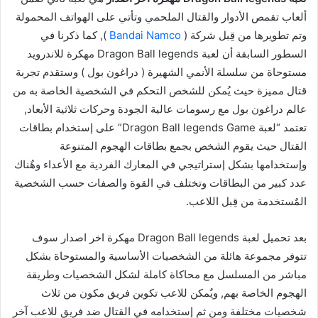
ألعاب تقمص الأدوار والقتال الملحمي وتأتي على الهواتف المحمولة
وتم تطويرها من قِبل شركة (
Bandai Namco
), كما ذكرنا في
السطور السابقة أن لعبة Dragon Ball legends مهكرة للاندرويد
مستوحاة من سلسلة الأنمي الشهيرة ( دراغون بول ) وستقدم تجربة
قتال مميزة حيث يُمكن للشخص التحكم في الشخصية الخاصة به من
عالم دراغون بول مع رسومات عالية الجودة وحركات ثلاثية الأبعاد,
تعتمد “لعبة Dragon Ball legends Game” على إستخدام بطاقات
القتال حيث يقوم الشخص بجمع بطاقات الهجوم المتنوعة
وإستخدامها بشكل إستراتيجي في المعارك الفردية مع الأعداء وهٌناك
عدد كبير من البطاقات وتختلف في القوة والصفات حسب الشخصية
المٌستخدمة من قِبل اللاعب.
بعد تحميل لعبة Dragon Ball legends مهكرة اخر اصدار سوف
تتوفر مجموعة هائلة من الشخصيات الأساسية والمستوحاة بشكل
مباشر من المسلسل مع محاكاة كاملة لشكل الشخصيات وطريقة
الهجوم الخاصة بهم, ويٌمكن للاعب تكوين فريق مكون من ثلاث
شخصيات مختلفة ومن ثم إستخدامه في القتال ضد فريق للاعب آخر