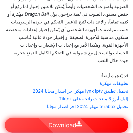
الصوتية وأصوات الشخصيات وأيضاً يٌمكن للاعبين إختيار إما رفع أو
خفض مستوى الصوت في
لعبة دراجون بول Dragon Ball مهكرة
أو
كتمه تماماً، والإعدادات تٌتيح للاعبين التحكم في جودة الرسوميات
حسب مواصفات أجهزته الشخصي أي يٌمكن إختيار إعدادات منخفضة
ستكون مناسبة للأجهزة الضعيفة أو إختيار جودة عالية تٌناسب
الأجهزة القوية, وهكذا الأمر مع إعدادات الإشعارات وإعدادات
الحساب والتسجيل مع شمولية في التحكم الكامل للتمتع بتجربة
جيدة خلال اللعب.
قَد يُعجبك أيضاً:
تطبيقات مهكرة
تحميل تطبيق lynx iptv مهكر اخر اصدار مجانا 2024
إليك أبرز 8 منتجات رائجة على Tiktok
تحميل terabox مهكر 2024 اخر اصدار مجانا
Download