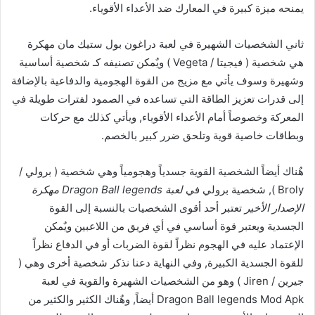
يمنحه ميزة كبيرة في المعارك ضد الأعداء الأقوياء.
ثاني الشخصيات الشهيرة في لعبة دراغون بول ستيك مان مهكرة
هي شخصية ( فيجيتا / Vegeta ) ويٌمكن تصنيفه كـ شخصية أساسية
وشهيرة وسوف يأتي مع مزيج من القوة الهجومية والدفاعية بالإضافة
إلى قدرات تعزيز الطاقة التي تساعده في الصمود لفترات طويلة في
المعركة وخصوصاً أمام الأعداء الأقوياء, ويأتي كذلك مع حركات
وبطاقات خاصية قوية وتلحق ضرر كبير بالخصم.
هٌناك أيضاً الشخصية القوية جسدياً وهجومياً وهي شخصية ( برولي /
Broly ), شخصية برولي في
لعبة Dragon Ball legends مهكرة
الإصدار الأخير
تعتبر أحد أقوى الشخصيات بالنسبة إلى القوة
الجسدية ويعتبر قوة أساسي في أي فريق من اللاعبين ويٌمكن
الإعتماد عليه في الهجوم نظراً لقوة الضربات أو في الدفاع نظراً
للقوة الجسدية الكبيرة, وفي النهاية دعنا نذكر شخصية أخرى وهي (
جيرين / Jiren ) وهو من الشخصيات الشهيرة والقوية في لعبة
Dragon Ball legends Mod Apk أيضاً, وهٌناك الكثير والكثير من