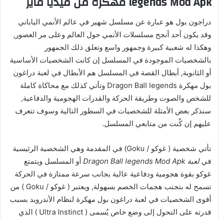
legends Mod Apk مهكرة من ميديا فاير
دراجون بول هو عبارة عن مسلسل شهير في عالم الأنمي الياباني
وقد يكون أحد أنجح مسلسلات الأنمي حول العالم وعلى مر العصور,
وهكذا له شعبية كبيرة وجمهور واسع وتعلق ذلك الجمهور
بالشخصيات الموجودة في المسلسل إن كانت الشخصيات الأساسية
أو الثانوية, أبطال القصة في المسلسل هم الأبطال في لعبة دراغون
بول مهكرة Dragon Ball legends وتأتي كذلك مع محاكاة كاملة
للشخص والصوت وطريقة الحركة والقدرات الهجومية والدفاعية,
سنذكر بعض الأمثلة للشخصيات في السطور التالية وسوف تتعرف
عليهم إن كٌنت من متابعي المسلسل.
تأتي شخصية ( غوكو / Goku) في المقدمة وهي الشخصية الرئيسية
في
لعبة Dragon Ball legends Mod Apk
أو المسلسل ويتمتع
غوكو بقوة هجومية ودفاعية عالية بجانب سرعة ممتازة في الحركة
تسمح له بتجنب هجمات الخصم بسهولة, ويعتبر ( غوكو / Goku ) من
أقوى الشخصيات في لعبة دراغون بول مهكرة لنظام الأندرويد بسبب
قدرته على التحول إلى وضع خاص يٌسمى ( Ultra Instinct ) الذي