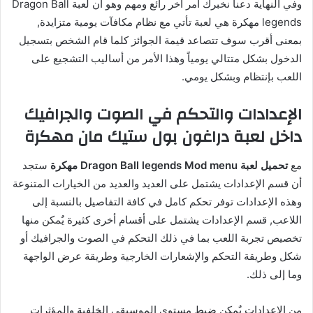
وفي النهاية دعنا نخبرك أمر آخر رائع ومهم وهو أن لعبة Dragon Ball
legends مهكرة هي لعبة تأتي مع نظام مكافآت يومية متزايدة,
بمعنى أقرب سوف تتصاعد قيمة الجوائز كلما قام الشخص بتسجيل
الدخول بشكل متتالي يومياً وهذا الأمر من أساليب التشجيع على
اللعب بإنتظام وبشكل يومي.
الإعدادات والتحكم في الصوت والجرافيك
داخل لعبة دراغون بول ستيك مان مهكرة
مع
تحميل لعبة Dragon Ball legends Mod menu مهكرة
ستجد
أن قسم الإعدادات يشتمل على العديد والعديد من الخيارات المتنوعة
وهذه الإعدادات توفر تحكم كامل في كافة التفاصيل بالنسبة إلى
اللاعب, قسم الإعدادات يشتمل على أقسام أخرى كثيرة يٌمكن منها
تخصيص تجربة اللعب بما في ذلك التحكم في الصوت والجرافيك أو
شكل وطريقة التحكم والإشعارات الخارجية وطريقة عرض الواجهة
وما إلى ذلك.
من الإعدادات يٌمكن ضبط مستوى الموسيقى الخلفية والمؤثرات