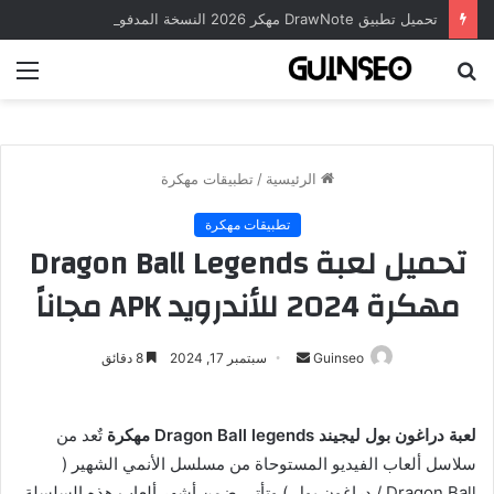
تحميل تطبيق DrawNote مهكر 2026 النسخة المدفوعة للأندرويد مجاناً
بحث
الق
عن
الرئيسية
/
تطبيقات مهكرة
تطبيقات مهكرة
تحميل لعبة Dragon Ball Legends
مهكرة 2024 للأندرويد APK مجاناً
أرسل
Guinseo
سبتمبر 17, 2024
8 دقائق
بريدا
إلكترونيا
لعبة دراغون بول ليجيند Dragon Ball legends مهكرة
تٌعد من
سلاسل ألعاب الفيديو المستوحاة من مسلسل الأنمي الشهير (
Dragon Ball / دراغون بول ) وتأتي ضمن أشهر ألعاب هذه السلسلة