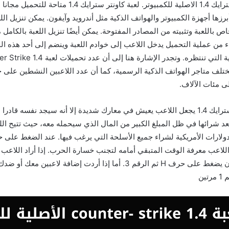
تحميل لعبة كونتر سترايك 1.4 الاصلية للكمبيوتر. لعبة كاونتر ستر
رزها أجهزة الكمبيوتر والهواتف الذكية مثل أندرويد وآيفون. يمكن تنزيل الل
ل ملف APK الخاص باللعبة وتثبيته من المصادر المفتوحة. يمكن أيضًا تنزيل اللعبة بالكام
تهاء من عملية التحميل يدخل اللاعب إلى خوادم اللعبة وينضم إلى أحد هذه ا
تلف متاجر الهواتف الذكية الرسمية، كما أن عدد اللاعبين النشطين على خ
 مئات الآلاف.
تحميل لعبة كاونتر سترايك 1.4 يجعل اللاعب يعيش في معارك شديدة إلا أنه سيجد نفسه ق
بعد شرائها في ظل المبلغ الكبير من المال الذي سيحمله معه، حيث تتيح ال
 يستطيع اللاعب معرفة الوقت المتبقي أمامه لتجنب خسارة الحرب. إذا أراد اللاع
من الكمبيوتر عليه أن يضغط على حرف H ثم الرقم 3. أما إذا أردت إضافة لا