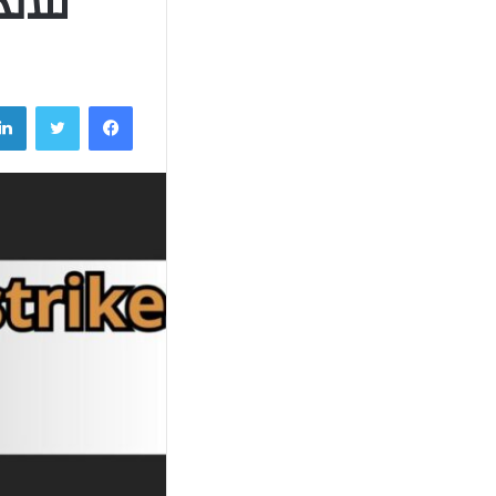
للاند
فيسبوك
تويتر