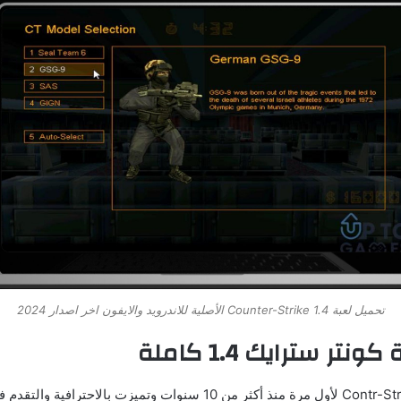
تحميل لعبة Counter-Strike 1.4 الأصلية للاندرويد والايفون اخر اصدار 2024
تر سترايك 1.4 كاملة
ظهرت لعبة Contr-Strike 1.4 لأول مرة منذ أكثر من 10 سنوات وتميزت بالا