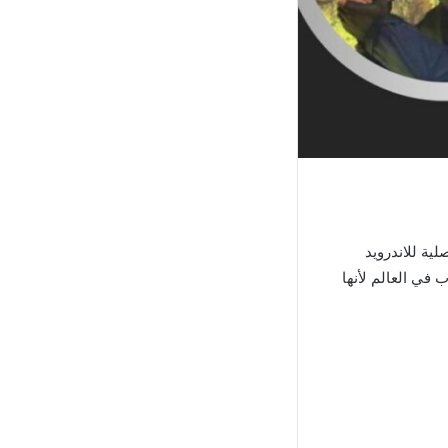
قعنا، موقع ميجو. سنتحدث اليوم عن تحميل لعبة كاونتر سترايك 1.4 الاصلية للاندرويد
اندرويد من اهم الالعاب في العالم لأنها