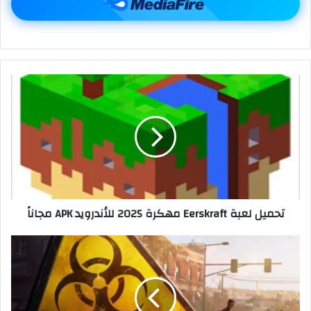
تحميل لعبة Eerskraft مهكرة 2025 للأندرويد APK مجاناً