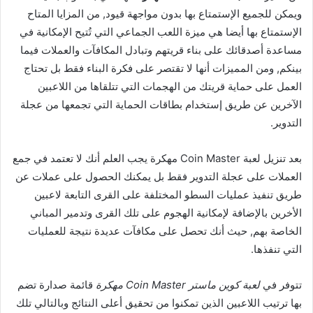
ويمكن للجميع الإستمتاع بها بدون مواجهة قيود, من المزايا المتاح
الإستمتاع بها أيضا هي ميزة اللعب الجماعي التي تُتيح الإمكانية في
مساعدة أصدقائك على بناء قريتهم وتبادل المكافآت والعملات فيما
بينكم, ومن المميزات أنها لا تقتصر على فكرة البناء فقط بل تحتاج
العمل على حماية قريتك من الهجمات التي تتلقاها من اللاعبين
الآخرين عن طريق إستخدام بطاقات الحماية التي تجمعها من عجلة
التدوير.
بعد تنزيل لعبة Coin Master مهكرة يجب العلم أنك لا تعتمد في جمع
العملات على عجلة التدوير فقط بل يمكنك الحصول على عملات عن
طريق تنفيذ عمليات السطو المختلفة على القرى التابعة لاعبين
الأخرين بالإضافة لإمكانية الهجوم على تلك القرى وتدمير المباني
الخاصة بهم, حيث أنك تحصل على مكافآت عديدة نتيجة للعمليات
التي تنفذها.
تتوفر في
لعبة كوين ماستر Coin Master مهكرة
قائمة صدارة تضم
بها ترتيب اللاعبين الذين تمكنوا من تحقيق أعلى النتائج وبالتالي تلك