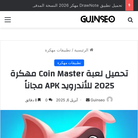
تحميل تطبيق DrawNote مهكر 2026 النسخة المدفوعة للأندرويد مجاناً
بحث
الق
عن
الرئيسية
/
تطبيقات مهكرة
تطبيقات مهكرة
تحميل لعبة Coin Master مهكرة
2025 للأندرويد APK مجاناً
أرسل
Guinseo
أبريل 6, 2025
0
8 دقائق
بريدا
إلكترونيا