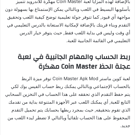
بالإضافة لهذه المزايا لعبة Coin Master مهكرة للاندرويد تتميز
بأسلوبها البسيط في اللعب وبالتالي يمكن الإستمتاع بها بسهولة دون
مواجهة أي قيود, كما تتوفر جولة تعليمية توضح كيفية اللعب وتحقيق
التقدم وبناء قريتك بالإضافة لإمكانية الاستعانة بالدرس التعليمي في
أي وقت وليس في بداية اللعب فقط, حيث يتوفر خيار الدرس
التعليمي في القائمة الجانبية للعبة.
ربط الحساب والمهام الجانبية في لعبة
عجلة الحظ Coin Master مهكرة
لعبة كوين ماستر Coin Master Apk Mod توفر ميزة الربط
بالحساب الإجتماعي وبالتالي يمكنك ربط حساب الفيس بوك لكي
يتم حفظ التقدم الذي تحققه على هذا الحساب في التخزين السحابي
التابع للعبة, أي يمكنك اللعب عبر الأجهزة المتنوعة بداية من تقدمك
الذي تقوم بتحقيقه, حيث بمجرد ربطها بحسابك يتم تحميل التقدم
المحفوظ على هذا الحساب تلقائياً وبالتالي لا تضطر لبدء اللعب من
جديد.