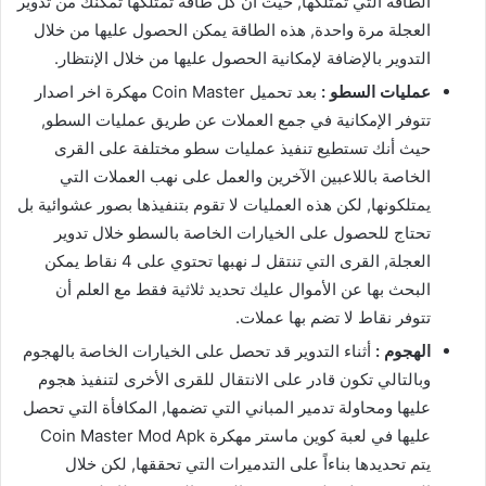
الطاقة التي تمتلكها, حيث أن كل طاقة تمتلكها تُمكنك من تدوير
العجلة مرة واحدة, هذه الطاقة يمكن الحصول عليها من خلال
التدوير بالإضافة لإمكانية الحصول عليها من خلال الإنتظار.
عمليات السطو :
بعد تحميل Coin Master مهكرة اخر اصدار
تتوفر الإمكانية في جمع العملات عن طريق عمليات السطو,
حيث أنك تستطيع تنفيذ عمليات سطو مختلفة على القرى
الخاصة باللاعبين الآخرين والعمل على نهب العملات التي
يمتلكونها, لكن هذه العمليات لا تقوم بتنفيذها بصور عشوائية بل
تحتاج للحصول على الخيارات الخاصة بالسطو خلال تدوير
العجلة, القرى التي تنتقل لـ نهبها تحتوي على 4 نقاط يمكن
البحث بها عن الأموال عليك تحديد ثلاثية فقط مع العلم أن
تتوفر نقاط لا تضم بها عملات.
الهجوم :
أثناء التدوير قد تحصل على الخيارات الخاصة بالهجوم
وبالتالي تكون قادر على الانتقال للقرى الأخرى لتنفيذ هجوم
عليها ومحاولة تدمير المباني التي تضمها, المكافأة التي تحصل
عليها في لعبة كوين ماستر مهكرة Coin Master Mod Apk
يتم تحديدها بناءاً على التدميرات التي تحققها, لكن خلال