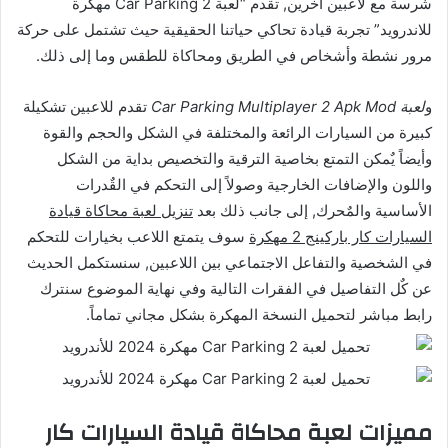
شرسة مع لاعبين آخرين, تقدم “لعبة Car Parking 2 مهكرة
للاندرويد” تجربة قيادة تحاكي حياتنا الحقيقية حيث تشتمل على حركة
مرور نشطة وأشخاص في الطريق ومحاكاة للطقس وما إلى ذلك.
و
لعبة Car Parking Multiplayer 2 Apk Mod
تقدم للاعبين تشكيلة
كبيرة من السيارات الرائعة والمختلفة في الشكل والحجم والقوة
وأيضاً يٌمكن التمتع بخاصية الترقية والتخصيص بداية من الشكل
واللون والإضافات الخارجية وصولاً إلى التحكم في القٌدرات
الأساسية والمٌحرك, إلى جانب ذلك بعد
تنزيل لعبة محاكاة قيادة
السيارات كار باركينج 2 مهكرة
سوف يتمتع اللاعب بخيارات للتحكم
في الشخصية والتفاعل الاجتماعي بين اللاعبين, سنستكمل الحديث
عن كٌل التفاصيل في الفقرات التالية وفي نهاية الموضوع سنترك
رابط مباشر لتحميل النسخة المهكرة بشكل مجاني تماماً.
مميزات لعبة محاكاة قيادة السيارات كار