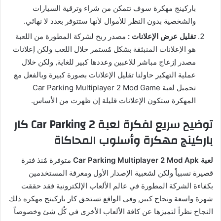
باركينج مهكرة سوف تتمكن من شراء وترقية السيارات
والشخصية بدون النظر للأموال لأنها ستتوفر بعدد لا نهائي.
تقليل عرض الإعلانات :
مصدر ربح لشركة المطورة من اللعبة
هو الإعلانات المنبثقة بشكل مٌستمر خلال اللعب ولكن إعلانات
مصدر إزعاج مباشر للاعبين وعددها كبير للغاية, ولكن خلال
عملية التهكير حاولنا تقليل الإعلانات بصورة كبيرة وبالفعل مع
تحميل لعبة Car Parking Multiplayer 2 Mod Game
المهكرة ستكون الإعلانات قليلة إن ظهرت من الأساس.
توضيح سريع لفكرة لعبة Car Parking 2 كار
باركينج مهكرة وأسلوب المحاكاة
لعبة Car Parking Multiplayer 2 Mod Apk
متوفرة مٌنذ فترة
قصيرة نسبياً ولكن لشعبية الإصدار الأول ومعرفة المستخدمين
بكفاءة الشركة المطورة في عالم الألعاب الإلكترونية فقد حققت
شهرة واسعة ونجاح كبير, وفي الواقع تستحق كار باركينج مهكره ذلك
النجاح نظراً لتميزها عن كافة الألعاب الأخرى في كٌل شئ وخصوصاً