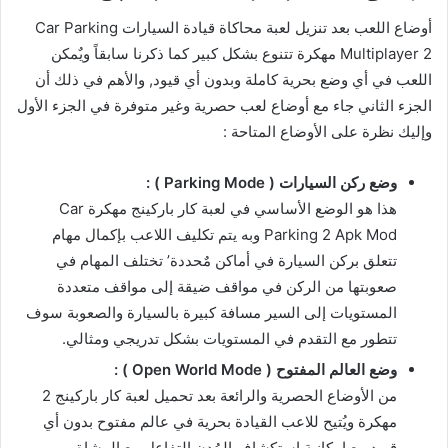
أوضاع اللعب بعد تنزيل لعبة محاكاة قيادة السيارات Car Parking
Multiplayer 2 مهكرة تتنوع بشكل كبير كما ذكرنا سابقاً ويٌمكن
اللعب في أي وضع بحرية كاملة وبدون أي قيود, والأهم في ذلك أن
الجزء الثاني جاء مع أوضاع لعب حصرية وغير متوفرة في الجزء الأول
وإليك نظرة على الأوضاع المتاحة :
وضع ركن السيارات ( Parking Mode ) :
هذا هو الوضع الأساسي في لعبة كار باركينج مهكرة Car
Parking 2 Apk Mod وبه يتم تكليف اللاعب بإكمال مهام
تتعلق بركن السيارة في أماكن مٌحددة’ تختلف المهام في
صعوبتها من الركن في مواقف ضيقة إلى مواقف متعددة
المستويات إلى السير مسافة كبيرة بالسيارة والصعوبة سوف
تتطور مع التقدم في المستويات بشكل تدريجي ومثالي.
وضع العالم المفتوح ( Open World Mode ) :
من الأوضاع الحصرية والرائعة بعد تحميل لعبة كار باركينج 2
مهكرة ويُتيح للاعب القيادة بحرية في عالم مفتوح بدون أي
قيود مع إمكانية إستكشاف المُدن التفاعل مع المشاة