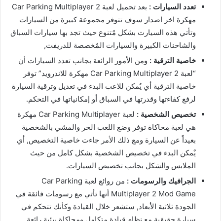
تعدد السيارات :
بعد تحميل لعبة Car Parking Multiplayer 2
مهكرة اخر اصدار سوف تتوفر مجموعة كبيرة من السيارات
وتأتي هذه السيارت بشكل مٌتنوع حيث تجد بها سيارات السباق
والشاحنات الكبيرة والسيارات المٌخصصة للدريفت,
خاصية الترقية :
ومن الأمور الرائعة بجانب تعدد السيارات أن
“لعبة Car Parking Multiplayer 2 مهكرة للاندرويد” توفر
خاصية الترقية أي يٌمكن للاعب البدء في تعديل وترقية السيارة
لرفع كفاءتها وقدرتها في السباق أو إمكانياتها في التحكم.
تخصيص الشخصية :
لعبة Car Parking Multiplayer مهكرة
هي لعبة محاكاة توفر وضع اللعب الحر والمشي بالشخصية
بعيداً عن السيارة ومع ذلك الأمر جاءت خاصية التخصيص, أي
يٌمكن البدء في تخصيص الشخصية بشكل كامل من حيث
الملابس والشكل بجانب تخصيص السيارات.
الجرافيك والرسومات :
من روائع لعبة Car Parking
Multiplayer 2 Mod Game أنها تأتي مع رسومات فائقة في
الجودة ثلاثية الأبعاد, ستشعر خلال القيادة وكأنك تتحكم في
سيارة حقيقية مع نظام قيادة متكامل ومحاكاة بيئية رائعة