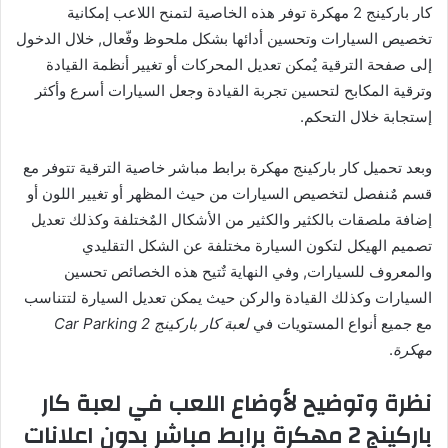
كار باركينج 2 مهكرة توفر هذه الخاصية لتمنح اللاعب إمكانية
تخصيص السيارات وتحسين أدائها بشكل ملحوظ وفّعال, خلال الدخول
إلى صفحة الترقية يٌمكن تعديل المحركات أو تغيير أنظمة القيادة
وترقية المكابح لتحسين تجربة القيادة وجعل السيارات أسرع وأكثر
إستجابة خلال التحكم.
وبعد تحميل كار باركينج مهكرة برابط مباشر خاصية الترقية تتوفر مع
قسم مٌنفصل لتخصيص السيارات من حيث المظهر أو تغيير اللون أو
إضافة ملصقات بالكثير والكثير من الأشكال المٌختلفة وكذلك تعديل
تصميم الهيكل لتكون السيارة مختلفة عن الشكل التقليدي
والمعروف للسيارات, وفي النهاية تٌتيح هذه الخصائص تحسين
السيارات وكذلك القيادة والركن حيث يمكن تعديل السيارة لتتناسب
مع جميع أنواع المستويات في
لعبة كار باركينج Car Parking 2
مهكرة
.
نظرة وتوضيح لأوضاع اللعب في لعبة كار
باركينج 2 مهكرة برابط مباشر بدون اعلانات