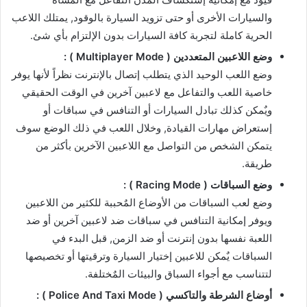
والسيارات الأخرى أو حتى تزويد السيارة بالوقود, يمتلك اللاعب
الحرية كاملة لتجربة كافة السيارات بدون الإلتزام بأي شئ.
وضع اللاعبين المتعددين ( Multiplayer Mode ) :
وضع اللعب الوحيد الذي يتطلب إتصال بالإنترنت نظراً لأنها يوفر
خاصية اللعب والتفاعل مع لاعبين آخرين في الوقت الحقيقي
ويٌمكن كذلك تبادل السيارات أو التنافس في سباقات أو
إستعراض مهارات القيادة, وخلال اللعب في ذلك الوضع سوف
يتمكن الشخص من التواصل مع اللاعبين الآخرين بأكثر من
طريقة.
وضع السباقات ( Racing Mode ) :
وضع لعب السباقات من الأوضاع المٌحببة للكثير من اللاعبين
ويوفر إمكانية التنافس في سباقات ضد لاعبين آخرين أو ضد
اللعبة نفسها بدون إنترنت أو ضد الزمن, قبل البدء في
السباقات يٌمكن للاعبين إختيار السيارة وترقيتها أو تخصيصها
لتتناسب مع أجواء السباق والبيئات المٌختلفة.
أوضاع الشرطة والتاكسي ( Police And Taxi Mode ) :