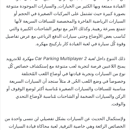
القيادة ممتعة وبها الكثير من الخيارات, والسيارات الموجودة متنوعة
بصورة كبيرة حيث تشتمل على المركبات الصغيرة في الحجم أو
السيارات الرياضية الفاخرة والمخصصة للسباقات السريعة لأنها
تتمتع بسرعة رهيبة, وكذلك الأمر مع توفير الشاحنات الكبيرة والتي
تٌناسب بعض الأوضاع وحتى سيارات الدفع الرباعي مع عرض تفاصيل
وقوة كٌل سيارة في لعبة القيادة كار باركينج مهكره.
ذلك التنوع داخل
لعبة Car Parking Multiplayer 2 مهكرة
للاندرويد
يمنح اللاعبين فرصة لتجربة لعب متنوعة مع إستكشاف خصائص كُل
نوع من السيارات وتجربة قيادتها في أوضاع اللعب المٌختلفة
وخصوصاً في وضع اللعب الحٌر, فـ مثلاً ستجد أن السيارات السريعة
مناسبة للسباقات والسيارات الصغيرة مٌناسبة أكثر لوضع الوقوف أو
الركن والسيارات الضخمة أو الشاحنات مٌناسبة لأوضاع التحدي
والوقت.
ولإستكمال الحديث عن السيارات بشكل تفصيلي لن ننسى واحدة من
الخصائص الرائعة وهي خاصية الترقية, لعبة محاكاة قيادة السيارات