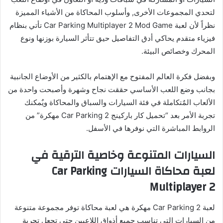
لتحدي المجموعات الأخرى, وأسلوب المحاكاة من الأشياء المميزة
نظراً لأن لعبة Car Parking Multiplayer 2 Mod Game تأتي بنظام
فيزياء متقدم يحاكي أدق التفاصيل حيق تتأثر السيارة بوزنها ونوع
المحرك وخصائص البيئة.
وبفضل فكرة العالم المفتوح مع الإهتمام بالكثير من الأوضاع الجانبية
بجانب وضع اللعب الأساسي حققت نجاح وشهرة وأصبحت واحدة من
الألعاب المٌتكاملة في فئة السيارات والسباق والمحاكاة ويٌمكنك
تجربة الأمر بعد “تحميل كار باركينج Car Parking 2 مهكرة” من
الروابط المباشرة التي نوفرها في الأسفل.
السيارات المتنوعة وخاصية الترقية في
لعبة محاكاة السيارات Car Parking
Multiplayer 2
لعبة Car Parking 2 مهكرة هي لعبة محاكاة توفر مجموعة متنوعة
من السيارات التي تناسب جميع أذواق اللاعبين حتى تجعل تجربة