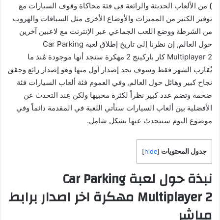
)
من الألعاب الحديثة والرائعة في فئة محاكاة وقوف السيارات مع
توفير الكثير من المميزات والأوضاع الأخرى مثل السباقات والهروب
من الشرطة ووضع اللعب الجماعي عبر الإنترنت مع لاعبين آخرين
حول العالم, إن نظرنا إلى تاريخ إطلاق لعبة Car Parking
Multiplayer 2 كار باركينج 2 مهكرة سنجد أنها موجودة مٌنذ ما
يٌقارب الشهر فقط وسوف نجد إصدار أول منها وهو إصدار رائع وحقق
نجاح كبير وهائل حول العالم, وفي العموم فئة ألعاب السيارات فئة
ضخمة وتضم عدد كبير نظراً لكثرة محبيها ولكن عِند التحدث عن
الأفضلية بين ألعاب السيارات ستأتي اللعبة في المقدمة دائماً وفي
موضوع اليوم سنتحدث عنها بشكل شامل.
جدول المحتويات
]
hide
[
نبذة حول لعبة Car Parking
Multiplayer 2 مهكرة اخر اصدار برابط
مباشر