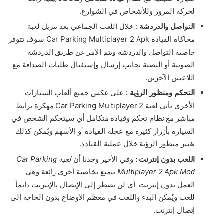
لحركة المرور وللأشخاص في الشوارع.
التواصل والدردشة :
خلال اللعب الجماعي بعد تنزيل لعبة
محاكاة القيادة Car Parking Multiplayer 2 Apk سوف تتوفر
خاصية التواصل والدردشة ويتم الأمر عن طريق الدردشة
الصوتية أو النصية بجانب إرسال وإستقبال طلبات الصداقة مع
اللاعبين الآخرين.
التحكم ومنظور الرؤية :
على عكس جميع ألعاب السيارات
الأخرى تأتي لعبة Car Parking Multiplayer 2 مهكرة برابط
مباشر مع نظام تحكم وقيادة متكامل أي سيتحكم الشخص في
السيارة بأزرار كثيرة مع عجلة القيادة أو الأسهم ويٌمكن كذلك
تغيير منظور الرؤية خلال عملية القيادة.
اللعب بدون إنترنت :
وفي الأخير وجدنا أن
لعبة Car Parking
Multiplayer 2 Apk Mod
تتمتع بخاصية أخرى رائعة وهي
العمل بدون إنترنت, أي لن تضطر إلى الإتصال بالإنترنت دائماً
للعب ويٌمكن البدء واللعب في معظم الأوضاع بدون الحاجة إلى
إتصال إنترنت.