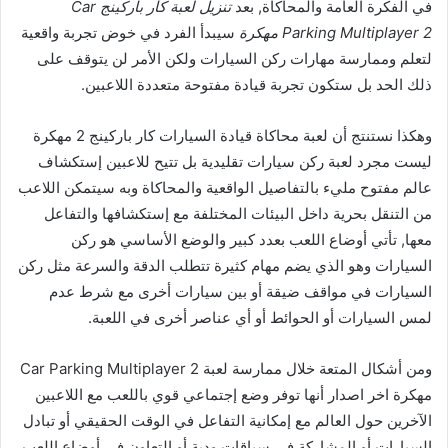
في الفكرة العامة والمحاكاة, بعد
تنزيل لعبة كار باركينج Car
Parking Multiplayer 2 مهكرة
سيبدأ الفرد في خوض تجربة واقعية
لتعلم وممارسة مهارات ركن السيارات ولكن الأمر لن يتوقف على
ذلك الحد بل ستكون تجربة قيادة مفتوحة متعددة اللاعبين.
وهكذا نستنتج أن لعبة محاكاة قيادة السيارات كار باركينج 2 مهكرة
ليست مجرد لعبة ركن سيارات تقليدية بل تتيح للاعبين إستكشاف
عالم مفتوح مليء بالتفاصيل الواقعية والمحاكاة وبه سيتمكن اللاعب
من التنقل بحرية داخل البيئات المختلفة مع إستكشافها والتفاعل
معها, تأتي أوضاع اللعب بعدد كبير والوضع الأساسي هو ركن
السيارات وهو الذي يضم مهام كثيرة تتطلب الدقة والسرعة مثل ركن
السيارات في مواقف ضيقة أو بين سيارات أخرى مع شرط عدم
لمس السيارات أو الحوائط أو أي عناصر أخرى في اللعبة.
ومن أشكال المتعة خلال ممارسة لعبة Car Parking Multiplayer 2
مهكرة اخر اصدار أنها توفر وضع إجتماعي قوي باللعب مع اللاعبين
الآخرين حول العالم مع إمكانية التفاعل في الوقت الحقيقي أو تبادل
السيارات أو المشاركة في سباقات ودية أو التعاون في أوضاع اللعب