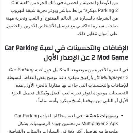
من الأوضاع الحديثة والحصرية في ذلك الجزء من “لعبة Car
Parking 2 مهكرة” برابط مباشر ويوفر تجربة شيقة للهروب
من الشرطة بالسيارة في العالم المفتوح أو اللعب وتجربة مهنة
صاحب سيارة التاكسي مع توصيل الأشخاص الآخرين والحصول
على أموال مٌقابل ذلك.
الإضافات والتحسينات في لعبة Car Parking
2 Mod Game عن الإصدار الأول
في الفقرة الأخيرة من موضوعنا المتكامل حول
لعبة Car Parking
Multiplayer 2 كار باركينج مهكرة
دعنا نوضح بعض النقاط البسيطة
للإضافات والتحسينات التي جاءت بها مقارنةً بالجزء الأول, هذه
التحسينات موجودة لتوفر تجربة لعب أفضل ويٌمكنك تحميل الجزء
الأول أو الثاني من موقعنا بنٌسخ مهكرة وآمنة تماماً :
رسوميات مُحسّنة :
في لعبة محاكاة القيادة Car Parking
Multiplayer 2 Apk تم تحسين جودة الرسوميات بشكل
ملحوظ مع تفاصيل أكثر دقة في السيارات والبيئات والقياضة