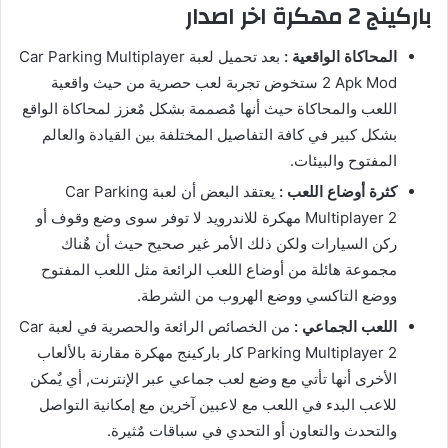
باركينج 2 مهكرة اخر اصدار
المحاكاة الواقعية :
بعد تحميل لعبة Car Parking Multiplayer
2 Apk Mod ستخوض تجربة لعب حصرية من حيث واقعية
اللعب والمحاكاة حيث أنها مٌصممة بشكل مٌعزز لمحاكاة الواقع
بشكل كبير في كافة التفاصيل المختلفة بين القيادة والعالم
المفتوح والبيئات.
كثرة أوضاع اللعب :
يعتقد البعض أن لعبة Car Parking
Multiplayer 2 مهكرة للاندرويد لا توفر سوى وضع وقوف أو
ركن السيارات ولكن ذلك الأمر غير صحيح حيث أن هٌناك
مجموعة هائلة من أوضاع اللعب الرائعة مثل اللعب المفتوح
ووضع التاكسي ووضع الهروب من الشرطة.
اللعب الجماعي :
من الخصائص الرائعة والحصرية في لعبة Car
Parking Multiplayer 2 كار باركينج مهكرة مقارنة بالألعاب
الأخرى أنها تأتي مع وضع لعب جماعي عبر الإنترنت, أي يٌمكن
للاعب البدء في اللعب مع لاعبين آخرين مع إمكانية التواصل
والتحدث والتعاون أو التحدي في سباقات مٌثيرة.