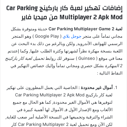
إضافات تهكير لعبة كار باركينج Car Parking
Multiplayer 2 Apk Mod من ميديا فاير
لعبة Car Parking Multiplayer Game 2
حديثة ومتوفرة بشكل
مجاني تماماً على متجر
جوجل بلاي
( Google Play ) وهو المتجر
الرسمي للهواتف الأندرويد, ولكن وبالرغم من ذلك بدء البحث عن
اللعبة بنسخة مهكرة نظراً لشهرتها وكثرة الطلب عليها, وكما إعتدتم
معنا في موقع ( Guinseo ) سنوفر لك روابط
تحميل لعبة كار باركينج
2 المهكرة
بشكل حصري ومجاني تماماً وإليك خصائص التهكير في
النقاط التالية :
أموال غير محدودة :
الخاصية التي يعمل المطورون على تهكير
لعبة كار باركينج Car Parking Multiplayer 2 Apk Mod
لتوفيرها هي الأموال الغير محدودة, كما هو الحال مع جميع
الألعاب ومع الإصدار الأول فـ الأموال لها أهمية كبيرة في
الشراء والترقية وتجميعها في النسخة الأصلية أمر صعب للغاية,
لكن الآن ومع تحميل لعبة Car Parking Multiplayer 2 كار