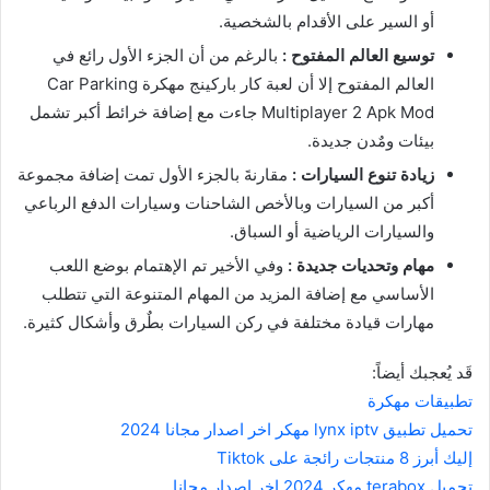
أو السير على الأقدام بالشخصية.
توسيع العالم المفتوح :
بالرغم من أن الجزء الأول رائع في
العالم المفتوح إلا أن لعبة كار باركينج مهكرة Car Parking
Multiplayer 2 Apk Mod جاءت مع إضافة خرائط أكبر تشمل
بيئات ومٌدن جديدة.
زيادة تنوع السيارات :
مقارنةَ بالجزء الأول تمت إضافة مجموعة
أكبر من السيارات وبالأخص الشاحنات وسيارات الدفع الرباعي
والسيارات الرياضية أو السباق.
مهام وتحديات جديدة :
وفي الأخير تم الإهتمام بوضع اللعب
الأساسي مع إضافة المزيد من المهام المتنوعة التي تتطلب
مهارات قيادة مختلفة في ركن السيارات بطٌرق وأشكال كثيرة.
قَد يُعجبك أيضاً:
تطبيقات مهكرة
تحميل تطبيق lynx iptv مهكر اخر اصدار مجانا 2024
إليك أبرز 8 منتجات رائجة على Tiktok
تحميل terabox مهكر 2024 اخر اصدار مجانا