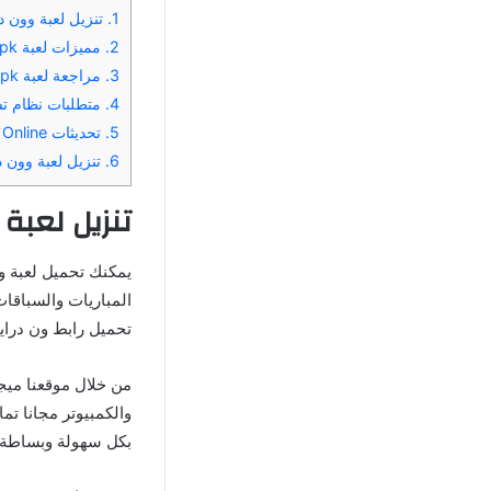
1.
تنزيل لعبة وون د
2.
مميزات لعبة OneDrive apk وأسباب شهرتها
3.
مراجعة لعبة Won Drive apk
4.
متطلبات نظام تشغيل ve
5.
تحديثات OneDrive Online والمستقبل
6.
تنزيل لعبة وون د
تنزيل لعبة
يمكنك تحميل لعبة و
المباريات والسباقات
تحميل رابط ون دراي
من خلال موقعنا ميج
والكمبيوتر مجانا تم
بكل سهولة وبساطة.