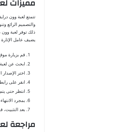
مميزات لعبة OneDrive apk وأسبا
تتمتع لعبة وون درا
والتصميم الرائع وتن
ذلك توفر لعبة وون د
يضيف عامل الإثارة و
قم بزيارة موقع Mego Games Download المو
ابحث عن لعبة 
اختر الإصدار المناسب
انقر على رابط 
انتظر حتى يتم 
بمجرد الانتهاء
بعد التثبيت، ق
مراجعة لعبة rive apk