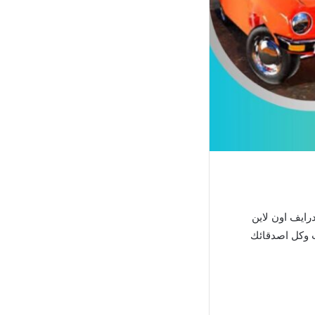
رايف اون لاين
ك انت وكل اصدقائك