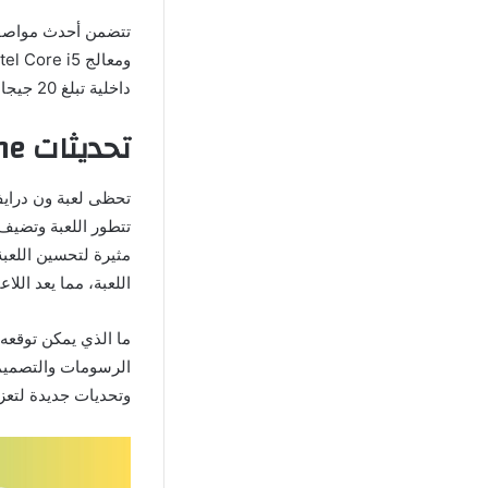
داخلية تبلغ 20 جيجابايت، وبطاقة رسوميات NVIDIA GeForce 750 Ti أو ما يعادلها.
تحديثات OneDrive Online والمستقبل
تحظى لعبة ون درايف
تتطور اللعبة وتضيف
مثيرة لتحسين اللعب
اللعبة، مما يعد اللا
الرسومات والتصميما
وتحديات جديدة لتعزي