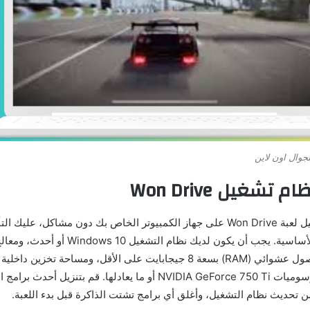
لجوال اون لاين
تشغيل Won Drive
لكي تتمكن من تشغيل لعبة Won Drive على جهاز الكمبيوتر الخاص بك دون مشاكل، ع
جيجابايت، وبطاقة رسوميات NVIDIA GeForce 750 Ti أو ما يعادلها. قم بتنزي
 تحديث نظام التشغيل، وأغلق أي برامج تشتت الذاكرة قبل بدء اللعبة.