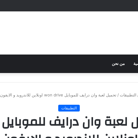
ية
من نحن
التطبيقات
/
تحميل لعبة وان درايف للموبايل won drive اونلاين للاندرويد و الايفون 2024 مجانا
التطبيقات