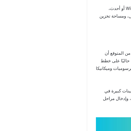
تتضمن أحدث مواصفات الكمبيوتر لتشغيل Won Drive دون مشاكل نظام التشغيل Windows 10 أو أحدث،
ي (RAM) بسعة 8 جيجابايت على الأقل، ومساحة تخزين
من المتوقع أن
 حاليًا على خطط
رسوميات وميكانيكا
دار 2024: من المتوقع أن يشهد إصدار 2024 من Won Drive تحسينات كبيرة في
، وإدخال مراحل