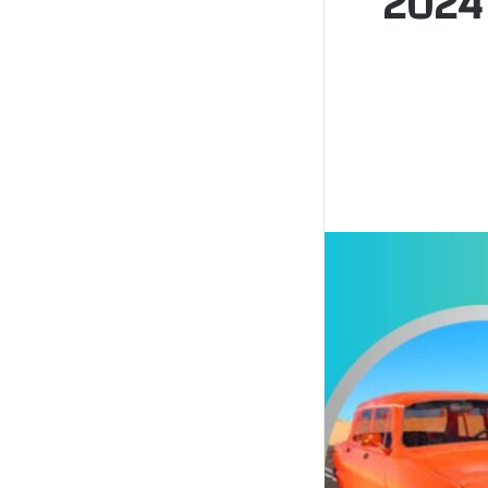
drive اونلاين للاندرويد و الايفون 2024