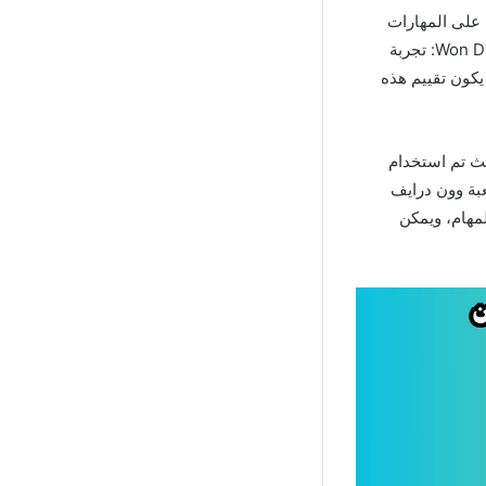
 على المهارات
اللازمة للفوز واستخدام الأسلحة والقوى الخاصة بكفاءة للفوز بالمباريات. تقييم لعبة Won Drive apk: تجربة
يكون تقييم هذه
يث تم استخدام
عبة وون درايف
مهام، ويمكن