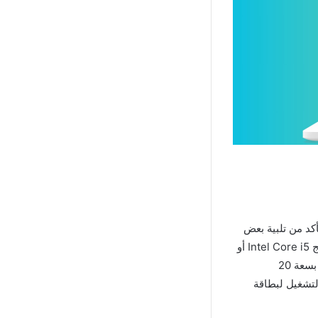
ليك التأكد من تلبية بعض
متطلبات التشغيل الأساسية. يجب أن يكون لديك نظام التشغيل Windows 10 أو أحدث، ومعالج Intel Core i5 أو
ما يعادله، وذاكرة وصول عشوائي (RAM) بسعة 8 جيجابايت على الأقل، ومساحة تخزين داخلية بسعة 20
ل أحدث برامج التشغيل لبطاقة