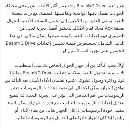
تعتبر لعبة BeamNG Drive واحدة من أكثر الألعاب شهرة في محاكاة
الحوادث بفضل دقتها الواقعية وتفاصيلها المذهلة. مع تزايد شعبية
اللعبة، يسعى العديد من اللاعبين إلى تحميل النسخة الأصلية للجوال
بصيغة Apk مجانًا لعام 2024. لتحقيق أفضل تجربة لعب، من
الضروري فهم إعدادات اللعبة وكيفية ضبطها بشكل مثالي. في هذا
الدليل الشامل، سنستعرض كيفية تحسين إعدادات BeamNG Drive
للحصول على تجربة لعب لا مثيل لها.
أولاً، يجب التأكد من أن جهاز الجوال الخاص بك يلبي المتطلبات
الأساسية لتشغيل اللعبة بسلاسة. تتطلب BeamNG Drive معالجًا
قويًا وذاكرة وصول عشوائي كبيرة لضمان الأداء الأمثل. بعد التأكد من
توافق الجهاز، يمكن الانتقال إلى ضبط إعدادات الرسوميات. تعتبر
الرسوميات من أهم العناصر التي تؤثر على تجربة اللعب، لذا يُنصح
بتعديل إعدادات الرسوميات لتتناسب مع قدرات جهازك. يمكن البدء
بتقليل جودة الرسوميات إذا كان الجهاز يعاني من بطء الأداء، أو
زيادتها إذا كان الجهاز قادرًا على التعامل مع الرسوميات العالية.