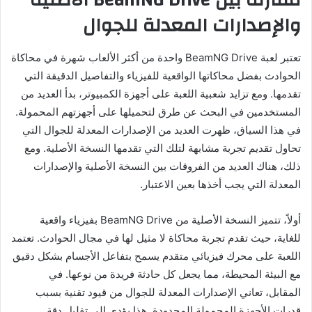
مقارنة بين BeamNG Drive الأصلية
والإصدارات المعدلة للجوال
تعتبر لعبة BeamNG Drive واحدة من أكثر الألعاب شهرة في محاكاة
الحوادث بفضل محاكاتها الواقعية للفيزياء والتفاصيل الدقيقة التي
تقدمها. ومع تزايد شعبية اللعبة على أجهزة الكمبيوتر، بدأ العديد من
المستخدمين في البحث عن طرق لتحميلها على أجهزتهم المحمولة.
في هذا السياق، ظهرت العديد من الإصدارات المعدلة للجوال التي
تحاول تقديم تجربة مشابهة لتلك التي تقدمها النسخة الأصلية. ومع
ذلك، هناك العديد من الفروقات بين النسخة الأصلية والإصدارات
المعدلة التي يجب أخذها بعين الاعتبار.
أولاً، تتميز النسخة الأصلية من BeamNG Drive بفيزياء واقعية
للغاية، حيث تقدم تجربة محاكاة لا مثيل لها في مجال الحوادث. تعتمد
اللعبة على محرك فيزيائي متقدم يسمح بتفاعل الأجسام بشكل دقيق
مع البيئة المحيطة، مما يجعل كل حادثة فريدة من نوعها. في
المقابل، تعاني الإصدارات المعدلة للجوال من قيود تقنية بسبب
قدرات الأجهزة المحمولة المحدودة. هذا يؤدي إلى تقليل دقة