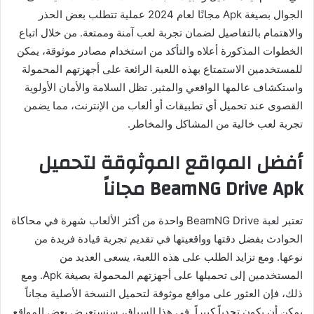
الجوال بصيغة Apk مجانًا لعام 2024 عملية تتطلب بعض الحذر
والاهتمام بالتفاصيل لضمان تجربة لعب آمنة وممتعة. من خلال اتباع
الخطوات المذكورة أعلاه والتأكد من استخدام مصادر موثوقة، يمكن
للمستخدمين الاستمتاع بهذه اللعبة الرائعة على أجهزتهم المحمولة
واستكشاف عالمها الواقعي والمثير. تظل السلامة والأمان الأولوية
القصوى عند تحميل أي تطبيقات أو ألعاب من الإنترنت، مما يضمن
تجربة لعب خالية من المشاكل والمخاطر.
أفضل المواقع الموثوقة لتحميل
BeamNG Drive Apk مجاناً
تعتبر لعبة BeamNG Drive واحدة من أكثر الألعاب شهرة في محاكاة
الحوادث بفضل دقتها وواقعيتها في تقديم تجربة قيادة فريدة من
نوعها. ومع تزايد الطلب على هذه اللعبة، يسعى العديد من
المستخدمين إلى تحميلها على أجهزتهم المحمولة بصيغة Apk. ومع
ذلك، فإن العثور على مواقع موثوقة لتحميل النسخة الأصلية مجاناً
يمكن أن يكون تحدياً كبيراً. في هذا السياق، سنستعرض بعض المواقع