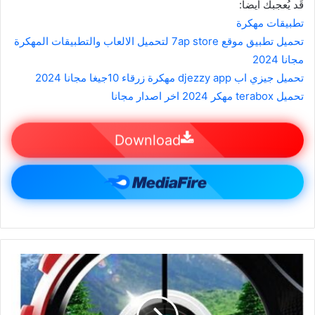
قَد يُعجبك أيضاً:
تطبيقات مهكرة
تحميل تطبيق موقع 7ap store لتحميل الالعاب والتطبيقات المهكرة
مجانا 2024
تحميل جيزي اب djezzy app مهكرة زرقاء 10جيغا مجانا 2024
تحميل terabox مهكر 2024 اخر اصدار مجانا
Download