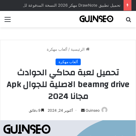
تحميل تطبيق DrawNote مهكر 2026 النسخة المدفوعة للأندرويد مجاناً
بحث
الق
عن
الرئيسية
/
ألعاب مهكرة
ألعاب مهكرة
تحميل لعبة محاكي الحوادث
beamng drive الاصلية للجوال Apk
مجانا 2024
أرسل
Guinseo
أكتوبر 24, 2024
9 دقائق
بريدا
إلكترونيا