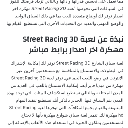
مما تعمل على تحسين قدراتها وأدائها وبالتالي تزداد فرصتك للفوز
في السباقات التي تخوضها,
لعبة Street Racing 3D مهكرة
اخر
اصدار توفر لك أوضاع متعددة للعب بما في ذلك السباق الواحد
والوضع المهني والعديد من التحديات الأخرى التي تستطيع القيام بها.
نبذة عن لعبة Street Racing 3D
مهكرة اخر اصدار برابط مباشر
لعبة سباق الشارع Street Racing 3D توفر لك إمكانية الإشتراك
في البطولات والاستمتاع بالمنافسة مع مستخدمين آخرين عبر
الإنترنت في وضع اللعب الجماعي, توفر لعبة Street Racing 3D
مهكرة من ميديا فاير أيضا إمكانية الاستمتاع باللعب في العديد من
المدن المختلفة وبالتالي تستطيع استكشاف البيئات التي توجد بهذه
المدن يتم السباق فيها, الجدير بالذكر أنك تستطيع تنفيذ المهام
المتنوعة والقيام بجمع المكافآت التي توفرها لعبة Street Racing
hd مهكرة لك, تتميز لعبة سباق شوارع مهكرة بأنها لا تحتاج
لمستخدمين يملكون الخبرة في استخدام هذه الألعاب بالإضافة إلى