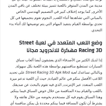
مدينة من المدن المتوفر باللعبة تتميز ببيئة تختلف عن باقي المدن
الأخرى, كما يوجد إختلاف كبير في التصميم الهندسي الخاص
بالمباني التي تشاهدها أثناء اللعب, النجوم تقوم بتجميعها في كل
تحدي بواسطة القيام بتنفيذ المهام التي يتم توضيحها لك أثناء بدء
التحدي.
وضع اللعب المتعدد في لعبة Street
Racing 3D مهكرة للاندرويد مجانا
إذا لديك الكثير من الأصدقاء الذي يعشقون أيضا ألعاب سباق
السيارات تستطيع منافستهم بواسطة هذه اللعبة بكل سهولة,
وبالتالي تساعدك
لعبة Street Racing 3D Apk Mod
على تحديد
اللاعب الأفضل منكم في عالم القيادة, حيث أن اللعبة تدعم ميزة
اللعب المتعدد عبر الإنترنت, الذي فيه تقوم بالبحث عن صديقك
باللعب والقيام ببدء المنافسة من خلال خوض السباق فيما بينكم,
وهذا السباق يقوم فيه كل مستخدم بخوضه من خلال هاتفه ولا
يشترط أن تكون المسافة فيما بينكم محددة بل يمكن منافسة أي