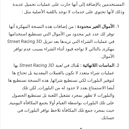
المستخدمين بالإضافة إلى أنها حازت على عمليات تحميل عديدة
وذلك لأنها تحتوي على خدمات لا توجد باللعبة الأصلية مثل :
الأموال الغير محدودة :
من إضافات هذه النسخة المهكرة أنها
توفر لك عدد غير محدود من الأموال التي تستطيع استخدامها
في عمليات الشراء التي تريدها بعد تنزيل Street Racing 3D
مهكرة, بالتالي لا تواجه قيود أثناء الشراء بسبب عدم توافر
الأموال.
الماسات اللانهائية :
هٌناك في
لعبة Street Racing 3D
بها
عمليات شراء متعدد لا تكون بالعملات المعدنية بل تحتاج ها
لتوفير البلورات لكي تستطيع شرائها, هذه النسخة تستطيع ها
أيضا الاستمتاع بعدد لا حدود له من البلورات, لكن تلك
والبلورات لا تظهر بمجرد تشغيل اللعبة بل تستطيع الحصول
على تلك البلورات بواسطة القيام أولا بجمع المكافأة اليومية,
حيث بمجرد جمع تلك المكافأة تلاحظ توافر البلورات في
حسابك.