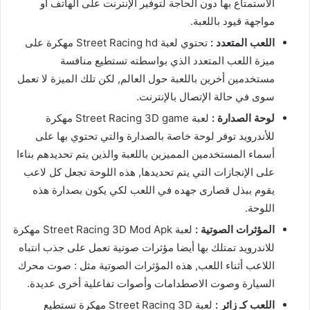
الاستمتاع بها دون الحاجة لتوفير الإنترنت على الهاتف أو
مواجهة قيود باللعبة.
اللعب المتعدد :
تحتوي لعبة Street Racing hd مهكرة على
ميزة اللعب المتعدد الذي بواسطته تستطيع منافسة
مستخدمين أخرين باللعبة حول العالم, لكن تلك الميزة لا تعمل
سوى في حالة الإتصال بالإنترنت.
لوحة الصدارة :
لعبة Street Racing 3D game مهكرة
للأندرويد توفر لوحة خاصة بالصدارة والتي تحتوي بها على
أسماء المستخدمين المميزين باللعبة والذين يتم تحديدهم بناءا
على الإنجازات التي يتم تحديدها, هذه اللوحة تجعل كل لاعب
يقوم ببذل قصارى جهده في اللعب لكي يكون بصدارة هذه
اللوحة.
المؤثرات الصوتية :
لعبة Street Racing 3D Mod Apk مهكرة
للاندرويد تمتلك بها أيضا مؤثرات صوتية تعمل على جذب انتباه
اللاعب أثناء اللعب, هذه المؤثرات الصوتية مثل : صوت محرك
السيارة وصوت الاصطدامات وأصوات تفاعلية أخرى عديدة.
اللعب كـ زائر :
لعبة Street Racing 3D مهكرة تستطيع