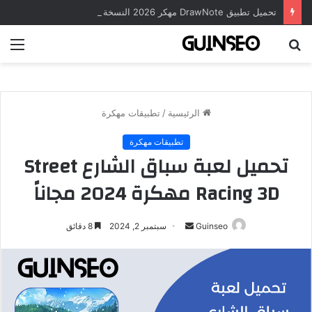
تحميل تطبيق DrawNote مهكر 2026 النسخة المدفوعة للأندرويد مجاناً
بحث
الق
عن
الرئيسية
/
تطبيقات مهكرة
تطبيقات مهكرة
تحميل لعبة سباق الشارع Street
Racing 3D مهكرة 2024 مجاناً
أرسل
Guinseo
سبتمبر 2, 2024
8 دقائق
بريدا
إلكترونيا