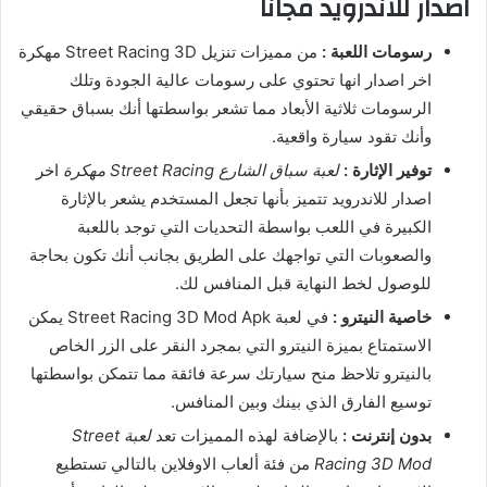
اصدار للاندرويد مجانا
رسومات اللعبة :
من مميزات تنزيل Street Racing 3D مهكرة
اخر اصدار انها تحتوي على رسومات عالية الجودة وتلك
الرسومات ثلاثية الأبعاد مما تشعر بواسطتها أنك بسباق حقيقي
وأنك تقود سيارة واقعية.
توفير الإثارة :
لعبة سباق الشارع Street Racing مهكرة
اخر
اصدار للاندرويد تتميز بأنها تجعل المستخدم يشعر بالإثارة
الكبيرة في اللعب بواسطة التحديات التي توجد باللعبة
والصعوبات التي تواجهك على الطريق بجانب أنك تكون بحاجة
للوصول لخط النهاية قبل المنافس لك.
خاصية النيترو :
في لعبة Street Racing 3D Mod Apk يمكن
الاستمتاع بميزة النيترو التي بمجرد النقر على الزر الخاص
بالنيترو تلاحظ منح سيارتك سرعة فائقة مما تتمكن بواسطتها
توسيع الفارق الذي بينك وبين المنافس.
بدون إنترنت :
بالإضافة لهذه المميزات تعد
لعبة Street
Racing 3D Mod
من فئة ألعاب الاوفلاين بالتالي تستطيع