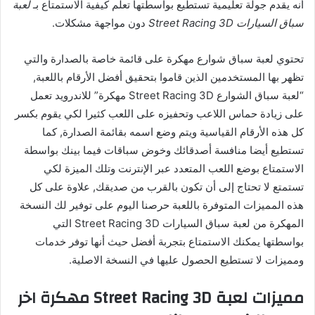
أنه يقدم جولة تعليمية تستطيع بواسطتها تعلم كيفية الاستمتاع بـ
لعبة
سباق السيارات Street Racing 3D
دون مواجهة مشكلات.
تحتوي لعبة سباق شوارع مهكرة على قائمة خاصة بالصدارة والتي
تظهر بها المستخدمين الذين قاموا بتحقيق أفضل الأرقام باللعبة,
“لعبة سباق الشوارع Street Racing 3D مهكرة” للاندرويد تعمل
على زيادة حماس اللاعب وتحفيزه على اللعب كثيرا لكي يقوم بكسر
كل هذه الأرقام القياسية ويتم وضع اسمه بقائمة الصدارة, كما
تستطيع أيضا منافسة أصدقائك وخوض سباقات فيما بينك بواسطة
الاستمتاع بوضع اللعب المتعدد عبر الإنترنت وتلك الميزة لكي
تستمتع لا تحتاج إلى أن تكون بالقرب من صديقك, علاوة على كل
هذه المميزات المتوفرة باللعبة حرصنا اليوم على توفير لك النسخة
المهكرة من لعبة سباق السيارات Street Racing 3D التي
بواسطتها يمكنك الاستمتاع بتجربة أفضل حيث أنها توفر خدمات
ومميزات لا تستطيع الحصول عليها في النسخة الاصلية.
مميزات لعبة Street Racing 3D مهكرة اخر