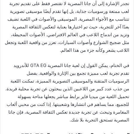
تجدر الإشارة إلى أن جاتا المصرية لا تقتصر فقط على تقديم تجربة
لعب ممتعة ورسوميات جذابة، بل إنها تقدم أيضًا موسيقى تصويرية
تتناسب مع الأجواء المصرية. الموسيقى والأصوات في اللعبة تضيف
بعدًا آخر للتجربة، حيث تم اختيارها بعناية لتعكس الثقافة المصرية
وتزيد من اندماج اللاعب في العالم الافتراضي. الأصوات المحيطة،
مثل ضجيج الشوارع وأصوات السيارات، تعزز من واقعية اللعبة وتجعل
اللاعب يشعر وكأنه جزء من هذا العالم.
في الختام، يمكن القول إن لعبة جاتا المصرية GTA EG للأندرويد
تقدم تجربة لعب مميزة تجمع بين الإثارة والواقعية. بفضل
الرسوميات المتقنة والموسيقى التصويرية المميزة، تمكنت اللعبة
من جذب عدد كبير من اللاعبين الذين يبحثون عن تجربة محلية فريدة.
تحميل اللعبة من ميديا فاير برابط مباشر يجعلها متاحة بسهولة
للجميع، مما يساهم في انتشارها وشعبيتها. إذا كنت من محبي ألعاب
المغامرة وتبحث عن تجربة جديدة تعكس الثقافة المصرية، فإن جاتا
المصرية تستحق التجربة بلا شك.