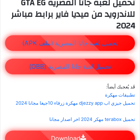
تحميل لعبة جاتا المصرية GTA EG
للاندرويد من ميديا فاير برابط مباشر
2024
تحميل لعبة جاتا المصرية (ملف APK)
تحميل لعبة جاتا المصرية (OBB)
قَد يُعجبك أيضاً:
تطبيقات مهكرة
تحميل جيزي اب djezzy app مهكرة زرقاء 10جيغا مجانا 2024
تحميل terabox مهكر 2024 اخر اصدار مجانا
Download