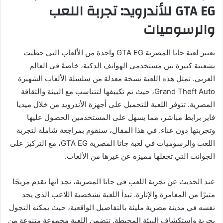
GTA EG للأندرويد: تجربة اللعب
والرسوميات
تعتبر لعبة جاتا المصرية GTA EG واحدة من الألعاب التي حظيت
بشعبية كبيرة بين مستخدمي الهواتف الذكية، خاصةً في العالم
العربي. تمثل هذه اللعبة نسخة معدلة من سلسلة الألعاب الشهيرة
Grand Theft Auto، حيث تم تكييفها لتتناسب مع البيئة والثقافة
المصرية. تتوفر اللعبة للتحميل على أجهزة الأندرويد من خلال ميديا
فاير برابط مباشر، مما يسهل على المستخدمين الحصول عليها
وتجربتها دون عناء. في هذا المقال، سنقوم بمراجعة شاملة لتجربة
اللعب والرسوميات في لعبة جاتا المصرية GTA EG، مع التركيز على
الجوانب التي تجعلها مميزة عن غيرها من الألعاب.
عند الحديث عن تجربة اللعب في جاتا المصرية، نجد أنها تقدم مزيجًا
مثيرًا من المغامرة والإثارة. تبدأ اللعبة بشخصية اللاعب الذي يجد
نفسه في مدينة مصرية مليئة بالتفاصيل الواقعية، حيث يمكنه التجول
بحرية واستكشاف البيئة المحيطة. تتضمن اللعبة مجموعة متنوعة من