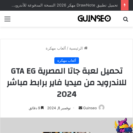
تحميل تطبيق DrawNote مهكر 2026 النسخة المدفوعة للأندرويد مجاناً
بحث
الق
عن
الرئيسية
/
ألعاب مهكرة
ألعاب مهكرة
تحميل لعبة جاتا المصرية GTA EG
للاندرويد من ميديا فاير برابط مباشر
2024
أرسل
Guinseo
نوفمبر 8, 2024
9 دقائق
بريدا
إلكترونيا