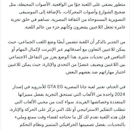
متطور يضفي على اللعبة جوًا من الواقعية. الأصوات المحيطة، مثل
ضجيج الشوارع وأصوات المحركات، بالإضافة إلى الموسيقى
التصويرية المستوحاة من الثقافة المصرية، تساهم في خلق تجربة
غامرة تجعل اللاعبين يشعرون وكأنهم جزء من عالم اللعبة.
من الجدير بالذكر أن اللعبة تتضمن أيضًا وضع اللعب الجماعي، حيث
يمكن للاعبين التعاون مع أصدقائهم عبر الإنترنت لإكمال المهام أو
التنافس في تحديات مثيرة. هذا الوضع يعزز من التفاعل الاجتماعي
بين اللاعبين ويضيف عنصرًا من التحدي والإثارة، حيث يمكن للاعبين
اختبار مهاراتهم ضد بعضهم البعض.
في الختام، تعتبر لعبة جاتا المصرية GTA EG للأندرويد في إصدار
2024 واحدة من الألعاب التي تستحق التجربة بفضل مميزاتها
المتعددة وخصائصها الفريدة. سواء كنت من محبي الألعاب التي
تتطلب التفكير الاستراتيجي أو تلك التي تركز على الحركة والإثارة،
فإن هذه اللعبة تقدم لك كل ما تحتاجه لقضاء وقت ممتع ومليء
بالتحديات. بفضل تصميمها الجرافيكي المتميز ونظام التحكم