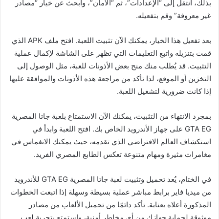
بذلك، انتقل إلى “الإعدادات”، ثم “الأمان”، وابحث عن خيار “مصادر
غير معروفة” وقم بتفعيله.
بعد تفعيل هذا الخيار، يمكنك الآن تثبيت اللعبة. افتح ملف APK الذي
قمت بتنزيله واتبع التعليمات التي تظهر على الشاشة لإكمال عملية
التثبيت. قد يُطلب منك منح بعض الأذونات للعبة، مثل الوصول إلى
التخزين أو الموقع، لذا تأكد من مراجعة هذه الأذونات والموافقة عليها
إذا كانت ضرورية لتشغيل اللعبة.
بمجرد الانتهاء من التثبيت، يمكنك الآن الاستمتاع بلعبة جاتا المصرية
GTA EG على جهاز الأندرويد الخاص بك. افتح اللعبة وابدأ في
استكشاف العالم الافتراضي الذي تقدمه، حيث يمكنك الانغماس في
مغامرات مثيرة ومهام متنوعة تعكس الطابع المصري الفريد.
في الختام، يُعد تحميل وتثبيت لعبة جاتا المصرية GTA EG للأندرويد
من ميديا فاير برابط مباشر عملية بسيطة وسهلة إذا اتبعت الخطوات
المذكورة أعلاه بعناية. تأكد دائمًا من تحميل الألعاب من مصادر
موثوقة لحماية جهازك من أي مخاطر أمنية، واستمتع بتجربة لعب