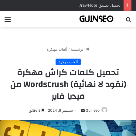
تحميل تطبيق DrawNote مهكر 2026 النسخة المدفوعة للأندرويد مجاناً
بحث
الق
عن
الرئيسية
/
ألعاب مهكرة
ألعاب مهكرة
تحميل كلمات كراش مهكرة
(نقود لا نهائية) WordsCrush من
ميديا فاير
أرسل
Guinseo
سبتمبر 6, 2024
3 دقائق
بريدا
إلكترونيا