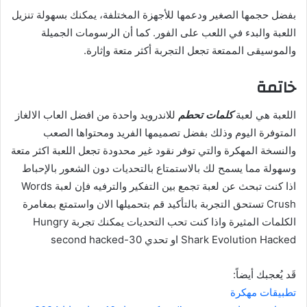
بفضل حجمها الصغير ودعمها للأجهزة المختلفة، يمكنك بسهولة تنزيل
اللعبة والبدء في اللعب على الفور. كما أن الرسومات الجميلة
والموسيقى الممتعة تجعل التجربة أكثر متعة وإثارة.
خاتمة
اللعبة هي لعبة
كلمات تحطم
للاندرويد واحدة من افضل العاب الالغاز
المتوفرة اليوم وذلك بفضل تصميمها الفريد ومحتواها الصعب
والنسخة المهكرة والتي توفر نقود غير محدودة تجعل اللعبة اكثر متعة
وسهولة مما يسمح لك بالاستمتاع بالتحديات دون الشعور بالإحباط
اذا كنت تبحث عن لعبة تجمع بين التفكير والترفيه فإن لعبة Words
Crush تستحق التجربة بالتأكيد قم بتحميلها الان واستمتع بمغامرة
الكلمات المثيرة واذا كنت تحب التحديات يمكنك تجربة Hungry
Shark Evolution Hacked او تحدي 30-second hacked
قَد يُعجبك أيضاً:
تطبيقات مهكرة