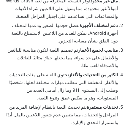
مال غير محدود
توفر النسخة المخترقة من لعبة Words Crush
أموالاً غير محدودة، مما يسهل على اللاعبين شراء الأدوات
والمساعدات التي تساعدهم على اجتياز المراحل الصعبة.
دعم لمختلف الأجهزة
بفضل حجمها الصغير ودعمها لمختلف
أجهزة Android، يمكن للعديد من اللاعبين الاستمتاع باللعبة
دون القلق بشأن مساحة التخزين.
مناسب لجميع الأعمار
تم تصميم اللعبة لتكون مناسبة للبالغين
والأطفال على حد سواء، مما يجعلها خيارًا مثاليًا للعائلات
والأصدقاء للعب معًا.
الكثير من التحديات والألغاز
تحتوي اللعبة على مئات التحديات
والألغاز المختلفة التي تتطلب مهارات مختلفة لحلها، شخصيًا
وصلت إلى المستوى 911 وما زال أمامي العديد من
المستويات، وهو ما يعكس عمق وتنوع اللعبة.
تحديثات مستمرة
يتم تحديث اللعبة بانتظام لإضافة المزيد من
المراحل والتحديات، مما يضمن عدم شعور اللاعبين بالملل أبدًا
واستمرار التحدي والإثارة.