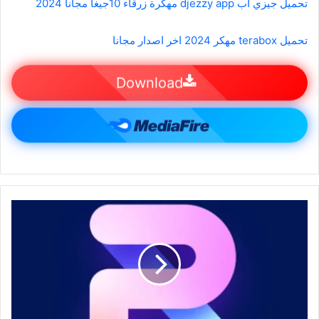
تحميل جيزي اب djezzy app مهكرة زرقاء 10جيغا مجانا 2024
تحميل terabox مهكر 2024 اخر اصدار مجانا
Download