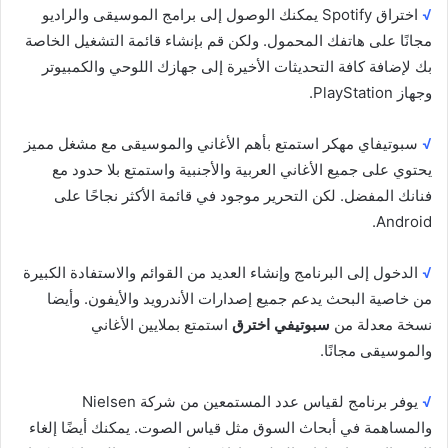
√
اختراق Spotify يمكنك الوصول إلى برامج الموسيقى والراديو
مجانًا على هاتفك المحمول. ولكن قم بإنشاء قائمة التشغيل الخاصة
بك لإضافة كافة التحديثات الأخيرة إلى جهازك اللوحي والكمبيوتر
وجهاز PlayStation.
√
سبوتيفاي مهكر استمتع بأهم الأغاني والموسيقى مع مشغل مميز
يحتوي على جميع الأغاني العربية والأجنبية واستمتع بلا حدود مع
فنانك المفضل. لكن التحرير موجود في قائمة الأكثر نجاحًا على
Android.
√
الدخول إلى البرنامج وإنشاء العديد من القوائم والاستفادة الكبيرة
من خاصية البحث يدعم جميع إصدارات الأندرويد والأيفون. وأيضا
نسخة معدلة من
سبوتيفي اخترق
استمتع بملايين الأغاني
والموسيقى مجانًا.
√
يوفر برنامج لقياس عدد المستمعين من شركة Nielsen
والمساهمة في أبحاث السوق مثل قياس الصوت. يمكنك أيضًا إلغاء