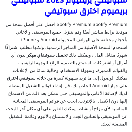
سبوتيفي بريميوم 2025 سبوتيفي
بريميوم اخترق سبوتيفي
Spotify Premium Spotify Premium احصل على أفضل نسخة من
موقعنا برابط مباشر أيضًا وقم بتنزيل جميع الموسيقى والأغاني
بأحجام مختلفة على الهواتف المحمولة Android و iPhone.
استخدم النسخة الأصلية من المتاجر الرسمية، ولكنها تتطلب اشتراكًا
شهريًا مقابل المال، ويمكنك ذلك
تحميل سبوتيفاي مهكر
بدون أي
أموال أو اشتراكات، استمتع بالتصميم الرائع للوجهة الرئيسية،
والقوائم المميزة، وسهولة الاستخدام، وخالية تمامًا من الإعلانات.
يمكنك الوصول إلى ما تريد بسهولة كبيرة من خلاله
سبوتيفي اخترق
على جهاز Android الخاص بك، قم بإنشاء قوائم التشغيل المفضلة
لديك لإضافة الأغاني والموسيقى حتى تتمكن بعد ذلك من الاستماع
إليها دون الاتصال بالإنترنت. ابحث عن قوائم الموسيقى المجانية
المناسبة لأي مزاج أو نشاط. يمكنك العثور على أي مكان آخر للبحث
عن الموسيقى والفنانين الجدد والاستمتاع بالألبوم وقائمة التشغيل
المفضلة لديك.