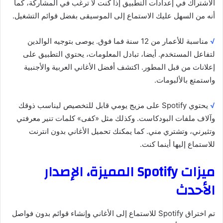
الاشتراك في إعدادات التطبيق إذا كنت لا ترغب في المشاركة، كما
أنه من السهل عليك الاستماع إلى الموسيقى بفضل قوائم التشغيل.
√
مناسبة للأعمار من 12 سنة فما فوق. يوصى بتوجيه الوالدين
لتفاعل المستخدم. أيضا، تبادل المعلومات، يحتوي التطبيق على
إعلانات من قبل المطور. اكتشف أفضل الأغاني العربية والأجنبية
واستمتع بالألبومات.
√
يحتوي Spotify على مزيج يومي قابل للتخصيص ليناسب ذوقك
وآلاف ملفات البودكاست. وكذلك مثل «كفى» كلمات تنير معرفتي
وتثيرني، وتشتري مني. كما يمكنك تحميل الأغاني بدون انترنت
للاستماع إليها أينما كنت.
ميزات Spotify المميزة، الإصدار
الأحدث
تم اختراق Spotify للاستماع إلى الأغاني وإنشاء قوائم بدون فواصل