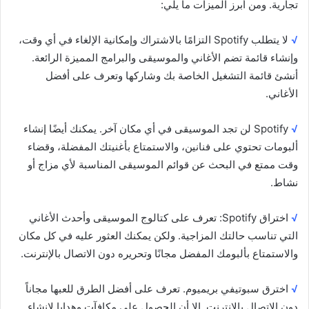
تجارية. ومن أبرز الميزات ما يلي:
√
لا يتطلب Spotify التزامًا بالاشتراك وإمكانية الإلغاء في أي وقت،
وإنشاء قائمة تضم الأغاني والموسيقى والبرامج المميزة الرائعة.
أنشئ قائمة التشغيل الخاصة بك وشاركها وتعرف على أفضل
الأغاني.
√
Spotify لن تجد الموسيقى في أي مكان آخر. يمكنك أيضًا إنشاء
ألبومات تحتوي على فنانين، والاستمتاع بأغنيتك المفضلة، وقضاء
وقت ممتع في البحث عن قوائم الموسيقى المناسبة لأي مزاج أو
نشاط.
√
اختراق Spotify: تعرف على كتالوج الموسيقى وأحدث الأغاني
التي تناسب حالتك المزاجية. ولكن يمكنك العثور عليه في كل مكان
والاستمتاع بألبومك المفضل مجانًا وتحريره دون الاتصال بالإنترنت.
√
اخترق سبوتيفي بريميوم. تعرف على أفضل الطرق للعبها مجاناً
دون الاتصال بالإنترنت. إلا أن الحصول على مكافآت وهدايا لإنشاء