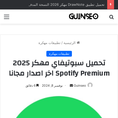
تحميل تطبيق DrawNote مهكر 2026 النسخة المدفوعة للأندرويد مجاناً
بحث
الق
عن
الرئيسية
/
تطبيقات مهكرة
تطبيقات مهكرة
تحميل سبوتيفاي مهكر 2025
Spotify Premium اخر اصدار مجانا
أرسل
Guinseo
نوفمبر 8, 2024
6 دقائق
بريدا
إلكترونيا