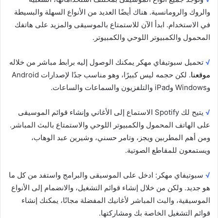
والروك والرومانسية. هناك أيضًا العديد من الأنواع السهلة والبسيطة
في الاستخدام. ابدأ الآن للاستمتاع بالموسيقى والمزيد على هاتفك
المحمول والكمبيوتر اللوحي والكمبيوتر.
√
تحميل سبوتيفاي مهكر يمكنك الوصول إليه برابط مباشر من خلاله
موقعنا
. لكن حجمه ليس كبيرًا، وهو مناسب جدًا لإصدارات Android
وWindows وiPad والتلفزيون والسماعات والساعات.
√
يتيح لك Spotify الاستماع إلى الأغاني وإنشاء قوائم الموسيقى
على الهاتف المحمول والكمبيوتر اللوحي والاستمتاع بالبث المباشر.
ومن أهم المطربين ويجز، وتامر حسني، وشيرين عبد الوهاب،
ويستمعون للمقاطع الصوتية.
√
سبوتيفاي مهكر: ادخل على الموسيقى والبرامج واستفد من كل ما
هو جديد. ولكن من خلال إنشاء قوائم التشغيل، والانضمام إلى الأنواع
الموسيقية، والبث المباشر لأغانيك المفضلة مجانًا، يمكنك إنشاء
قوائم التشغيل الخاصة بك ومشاركتها.