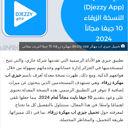
تحميل جيزي اب مهكر djezzy app مهكرة زرقاء 10 جيغا انترنت مجاني
تطبيق جيزي هو الأداة الرسمية التي تقدمها شركة جازي، والتي تتيح
لمستخدميها في الجزائر إدارة حساباتهم وخدماتهم بسهولة من خلال
هواتفهم الذكية. ومع ذلك، ظهرت نسخة معدلة تُعرف باسم
جيزي اب
مهكرة زرقاء
، وهي تستهدف المستخدمين الذين يبحثون عن ميزات
إضافية لا تتوفر في التطبيق الرسمي. هذه النسخة المعدلة تحتوي
على وعود بتقديم
10 جيغا بايت مجاناً لعام 2024
، مما جعلها تلقى
اهتمامًا واسعًا. في هذا المقال، سنتناول بالتفصيل كل ما تحتاج
لمعرفته حول
تحميل جيزي اب مهكرة زرقاء
، بما في ذلك مميزاتها،
طريقة التحميل، والمخاطر المحتملة.