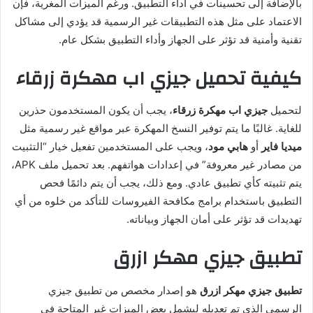
بالإضافة إلى تحسينات في أداء التطبيق. ورغم الميزات المغرية، فإن
الاعتماد على مثل هذه التطبيقات غير الرسمية قد يؤدي إلى مشاكل
تقنية وأمنية قد تؤثر على الجهاز وأداء التطبيق بشكل عام.
كيفية تحميل جيزي اب مهكرة زرقاء
لتحميل
جيزي اب مهكرة زرقاء
، يجب أن يكون المستخدمون حذرين
للغاية. غالبًا ما يتم توفير النسخ المهكرة عبر مواقع غير رسمية مثل
ميديا فاير
أو
هابي مود
، ويجب على المستخدمين تفعيل خيار “التثبيت
من مصادر غير معروفة” في إعدادات هواتفهم. بعد تحميل ملف APK،
يتم تثبيته كأي تطبيق عادي. ومع ذلك، يجب أن يتم دائمًا فحص
التطبيق باستخدام برامج مكافحة الفيروسات للتأكد من خلوه من أي
تهديدات قد تؤثر على أمان الجهاز وبياناته.
تطبيق جيزي مهكر ازرق
تطبيق جيزي مهكر ازرق
هو إصدار مخصص من تطبيق جيزي
الرسمي الذي تم تعديله ليشمل بعض الميزات غير المتاحة في