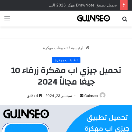
تحميل تطبيق DrawNote مهكر 2026 النسخة المدفوعة للأندرويد مجاناً
بحث
الق
عن
الرئيسية
/
تطبيقات مهكرة
تطبيقات مهكرة
تحميل جيزي اب مهكرة زرقاء 10
جيغا مجاناً 2024
أرسل
Guinseo
سبتمبر 23, 2024
4 دقائق
بريدا
إلكترونيا