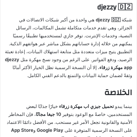
djezzy 🇩🇿
شبكة
djezzy 🇩🇿
هي واحدة من أكبر شبكات الاتصالات في
الجزائر، وهي تقدم خدمات متكاملة تشمل المكالمات، الرسائل
النصية، وخدمات الإنترنت. توفر جازي لمستخدميها تطبيقًا رسميًا
يمكنهم من خلاله إدارة حساباتهم بشكل مباشر عبر هواتفهم الذكية.
التطبيق يتيح ميزات متعددة مثل متابعة استهلاك البيانات، إعادة تعبئة
الرصيد، ودفع الفواتير. على الرغم من وجود نسخ مهكرة مثل
djezzy
app مهكرة زرقاء
، إلا أن النسخة الرسمية تظل الخيار الأكثر أمانًا
وثقةً لضمان حماية البيانات والتمتع بالدعم الفني الكامل.
الخلاصة
بينما يبدو
تحميل جيزي اب مهكرة زرقاء
خيارًا جذابًا لبعض
المستخدمين، خاصةً مع الوعود بتوفير
10 جيغا مجانًا
، فإن المخاطر
الأمنية والقانونية تجعل الأمر غير مستحب. من الأفضل دائمًا الاعتماد
على النسخة الرسمية المتوفرة على
Google Play
و
App Store