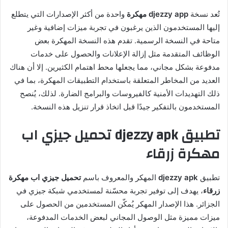
تُعد نسخة
djezzy app مهكرة
واحدة من أكثر الإصدارات التي يتطلع
إليها المستخدمون الذين يرغبون في تجربة ميزات إضافية وغير
متاحة في النسخة الرسمية. تقدم هذه النسخة المهكرة بعض
الوظائف المتقدمة مثل إزالة الإعلانات والحصول على خدمات
مدفوعة بشكل مجاني، مما يجعلها محط اهتمام الكثيرين. إلا أن هناك
العديد من المخاطر المتعلقة باستخدام التطبيقات المهكرة، بما في
ذلك التهديدات الأمنية كالفيروسات والبرامج الضارة. لذلك، يُنصح
المستخدمون بالتفكير جيدًا قبل اتخاذ قرار تنزيل هذه النسخة.
تطبيق djezzy apk تحميل جيزي اب
مهكرة زرقاء
تطبيق
djezzy apk
المهكر والمعروف باسم
تحميل جيزي اب مهكرة
زرقاء
، يهدف إلى توفير تجربة محسّنة لمستخدمي شبكة جيزي في
الجزائر. هذا الإصدار المهكر يُمكّن المستخدمين من الحصول على
ميزات مميزة مثل الوصول المجاني لبعض الخدمات المدفوعة،