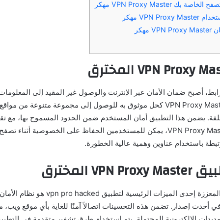
 بك VPN Proxy Master مهكر
VPN Pro مهكر
 مهكر
ابط، أصبح ضمان الأمان عبر الإنترنت والوصول غير المقيد إلى المعلومات 
وقت مضى. يبرز VPN Proxy Master كحل موثوق به للوصول إلى مجموعة متنوعة م
تلفة. يضمن هذا التطبيق أمان المستخدم ضمن الحدود المسموح بها، مع ت
في الاتصال. مع VPN Proxy Master، يمكن للمستخدمين الحفاظ على الخصوصية أثناء
بطة باستخدام عناوين وهمية عالية الخطورة.
VPN المخترق
الأمان والخصوصية المعززة إحدى الميزات الرئيسية لت
 أحدث إصدار. تضمن هذه التحسينات اتصالاً آمنًا للغاية بأي موقع ويب، 
ديدات الإلكترونية المحتملة. يتم استخدام طرق تشفير متقدمة في التطبيق