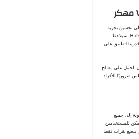
 تعمل أيضًا على تحسين تجربة
التصفح بشكل كبير مثل العديد من التطبيقات المشابهة مثل VPNify Mod وHotspot Shield Mod. سيلاحظ
قدرة التطبيق على
. من خلال تقليل الحمل على معالج
لس ضروريًا للأفراد
لوصول بسهولة إلى جميع
 يمكن للمستخدمين
ل ببضع نقرات فقط.