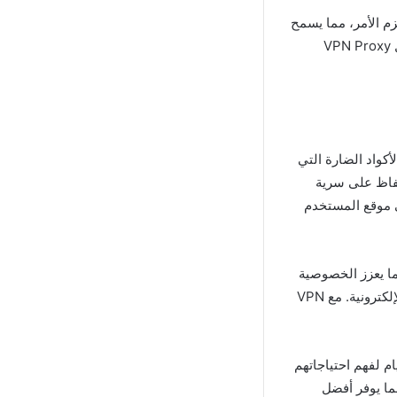
زم الأمر، مما يسمح
بالتخصيص وفقًا للتفضيلات الفردية. هذا التوازن بين سهولة الاستخدام والميزات الشاملة يجعل VPN Proxy
التطبيق الحماية من الأكواد الضارة التي
حفاظ على سرية
متتبعين من الوصول إلى موقع المستخدم
ما يعزز الخصوصية
بشكل أكبر. يعد هذا المستوى من الحماية ضروريًا في عصر تزايد خروقات البيانات والهجمات الإلكترونية. مع VPN
لى مدار عدة أيام لفهم احتياجاتهم
مما يوفر أفضل