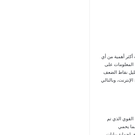
أكثر أهمية من أي
ن مواقع المعلومات على
قليل نقاط الضعف
 تصفح الإنترنت، وبالتالي
طبيق vpn pro hacked هو نظام الأمان القوي الذي تم
مما يحمي
 لحماية بيانات