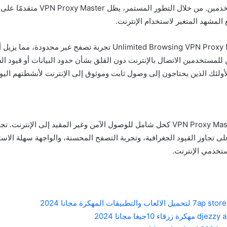
تجربة ممكنة للمستخدمين. من خلال التطور الم
المشهد المتغير لاستخدام الإنترنت.
يوفر تطبيق Unlimited Browsing VPN Proxy Master تجربة تصفح غير مح
 للمستخدمين الاتصال بالإنترنت دون القلق بشأن حدود البيانات أو قيود ال
لئك الذين يحتاجون إلى وصول ثابت وموثوق إلى الإنترنت لأنشطتهم اليوم
في الختام، يبرز VPN Proxy Master كحل شامل للوصول الآمن وغير المقيد إلى الإنت
ى تجاوز القيود الجغرافية، وتجربة التصفح المحسنة، والواجهة سهلة الاست
ستخدمي الإنترنت.