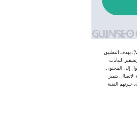
يوفر تطبيق VPN Proxy Master Mod Apk للهواتف الذكية خدمة شبكة خاصة افتراضية (VPN). يهدف التطبيق
نت من خلال إخفاء عنوان IP الخاص بهم وتشفير البيانات
رافية والوصول إلى المحتوى
اتصال. يتميز
خبرتهم الفنية.