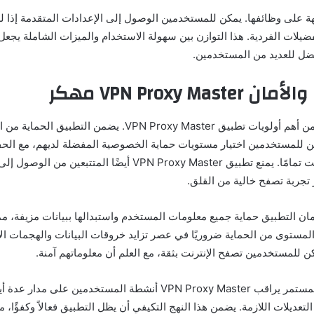
هة على وظائفها. يمكن للمستخدمين الوصول إلى الإعدادات المتقدمة إذا ل
VPN Proxy Ma مهكر
الخصوصية والأمان من أهم أولويات تطبيق VPN Proxy Master. يضمن 
كن للمستخدمين اختيار مستويات حماية الخصوصية المفضلة لديهم، مع ال
أنشطتهم عبر الإنترنت تمامًا. يمنع تطبيق VPN Proxy Master أيضًا ال
 تجربة تصفح خالية من القلق.
ان التطبيق حماية جميع معلومات المستخدم واستبدالها ببيانات مزيفة، م
التحسين والتكيف المستمر يراقب VPN Proxy Master أنشطة المستخدمين ع
تعديلات اللازمة. يضمن هذا النهج التكيفي أن يظل التطبيق فعالاً وكفؤًا، 