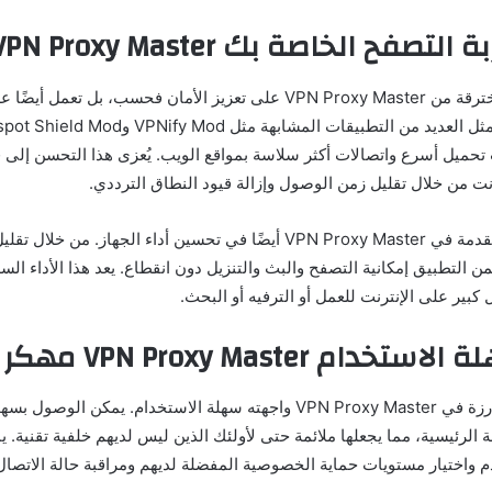
ح الخاصة بك VPN Proxy Master مهكر
لا تعمل النسخة المخترقة من VPN Proxy Master على تعزيز الأمان فحسب، بل
حميل أسرع واتصالات أكثر سلاسة بمواقع الويب. يُعزى هذا التحسن إلى 
ت من خلال تقليل زمن الوصول وإزالة قيود النطاق الترددي.
تساهم الميزات المتقدمة في VPN Proxy Master أيضًا في تحسين أداء الجهاز
من التطبيق إمكانية التصفح والبث والتنزيل دون انقطاع. يعد هذا الأداء الس
كبير على الإنترنت للعمل أو الترفيه أو البحث.
ام VPN Proxy Master مهكر
من بين الجوانب البارزة في VPN Proxy Master واجهته سهلة الاستخدام. يمكن ا
الرئيسية، مما يجعلها ملائمة حتى لأولئك الذين ليس لديهم خلفية تقنية.
م واختيار مستويات حماية الخصوصية المفضلة لديهم ومراقبة حالة الاتصا