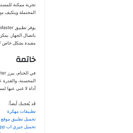
المحتملة ويتكيف مع 
باتصال الجهاز. يمكن
مفيدة بشكل خاص لأو
خاتمة
المحسنة، والقدرة عل
أداة لا غنى عنها لم
قَد يُعجبك أيضاً:
تطبيقات مهكرة
تحميل تطبيق موقع 7ap store لتحميل الالعاب والتطبيقات المهكرة مجانا 2024
تحميل جيزي اب djezzy app مهكرة زرقاء 10جيغا مجانا 2024