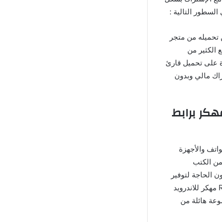
لسطور التالية :
 تحميله من متجر
ع الكثير من
رة على تحميل قارئ
و اشتراك مالي وبدون
قراءة الكتب بعد تحميل تطبيق ReadEra Premium مهكر برابط
اتف والأجهزة
من الكتب
ن الحاجة لتوفير
أي مصدر للإتصال بالإنترنت من خلال تطبيقات متعددة, تحميل تطبيق ReadEra Premium Pro مهكر للاندرويد
وعة هائلة من