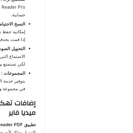
حسابية.
النسخ الاحتياط
إمكانية حفظ ن
إذا قمت بحذفه
التحويل الصوت
الاستماع التي
لكي تستمتع بهذ
المجموعات :
بتوفير خدمة ا
في مجموعة واح
ميديا فاير
تطبيق ReadEra Book Reader PDF مهكر
التنزيل وذلك لأنه 