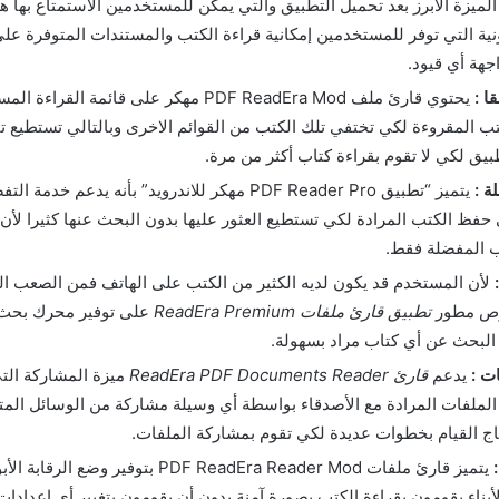
لميزة الأبرز بعد تحميل التطبيق والتي يمكن للمستخدمين الاستمتاع بها ه
ونية التي توفر للمستخدمين إمكانية قراءة الكتب والمستندات المتوفرة عل
جهة أي قيود.
ا :
يحتوي قارئ ملف PDF ReadEra Mod مهكر على قائمة ال
كتب المقروءة لكي تختفي تلك الكتب من القوائم الاخرى وبالتالي تستطيع ت
بيق لكي لا تقوم بقراءة كتاب أكثر من مرة.
ة :
يتميز “تطبيق PDF Reader Pro مهكر للاندرويد” بأنه يدعم 
حفظ الكتب المرادة لكي تستطيع العثور عليها بدون البحث عنها كثيرا لأن ت
ب المفضلة فقط.
لأن المستخدم قد يكون لديه الكثير من الكتب على الهاتف فمن الصعب ال
رص مطور
تطبيق قارئ ملفات ReadEra Premium
على توفير محرك بحث 
لبحث عن أي كتاب مراد بسهولة.
ت :
يدعم
قارئ ReadEra PDF Documents Reader
ميزة المشاركة الت
لملفات المرادة مع الأصدقاء بواسطة أي وسيلة مشاركة من الوسائل المت
تاج القيام بخطوات عديدة لكي تقوم بمشاركة الملفات.
يتميز قارئ ملفات PDF ReadEra Reader Mod بتوفير 
أبناء يقومون بقراءة الكتب بصورة آمنة بدون أن يقومون بتغيير أي إعدادا