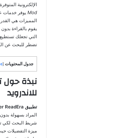
الإلكترونية المتوف
Mod
يوفر خدمات عد
المميزات هي القدر
التي تجعلك تستطيع ا
تضطر للبحث عن الكتا
جدول المحتويات
de
[
للاندرويد
تطبيق PDF Reader ReadEra مهكر للاندرويد
المراد بسهولة بدون
ميزة التفضيلات حيث