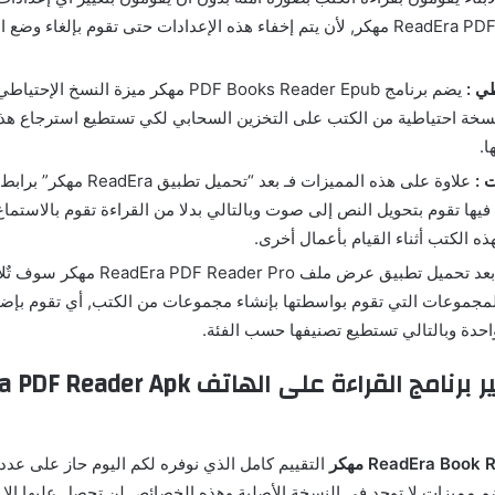
ReadEra PDF Reader Pro مهكر, لأن يتم إخفاء هذه الإعدادات حتى تقوم بإلغاء و
ي :
يضم برنامج PDF Books Reader Epub مهكر ميزة النس
سخة احتياطية من الكتب على التخزين السحابي لكي تستطيع استرجاع هذ
ا.
 :
علاوة على هذه المميزات فـ بعد “تح
 فيها تقوم بتحويل النص إلى صوت وبالتالي بدلا من القراءة تقوم بالاستم
ه الكتب أثناء القيام بأعمال أخرى.
بعد تحميل تطبيق عرض ملف eader Pro
لمجموعات التي تقوم بواسطتها بإنشاء مجموعات من الكتب, أي تقوم بإضا
دة وبالتالي تستطيع تصنيفها حسب الفئة.
التقييم كامل الذي نوفره لكم اليوم حاز على عدد
يضم مميزات لا توجد في النسخة الأصلية وهذه الخصائص لن تحصل عليها إلا