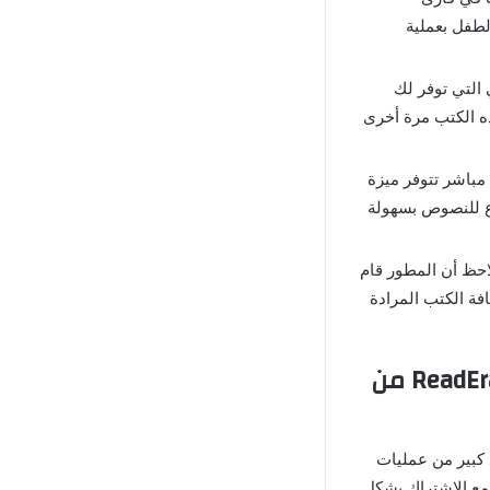
ضع الطفل بعملية
خ الإحتياطي التي توفر لك
ه الكتب مرة أخرى
ميل تطبيق ReadEra مهكر” برابط مباشر تتوفر ميزة
اع للنصوص بسهولة
ReadEra PDF R مهكر سوف تٌلاحظ أن المطور قام
فة الكتب المرادة
إضافات تهكير برنامج القراءة على الهاتف ReadEra PDF Reader Apk من
 كبير من عمليات
 مع الإشتراك بشكل