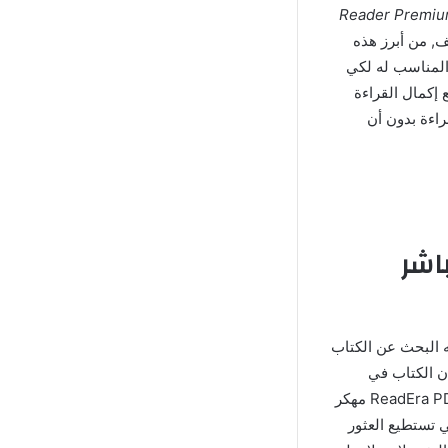
امج Reader Premium Apk
, من أبرز هذه
المناسب له لكي
ReadEra Books Read مهكر أيضا بوضع إكمال القراءة
راءة بدون أن
ط مباشر
 البحث عن الكتاب
ن الكتاب في
شريط البحث لكي تظهر أمامك جميع النتائج المتعلقة بهذا البحث, يدعم قارئ ReadEra PDF Reader Pro مهكر
 تستطيع العثور