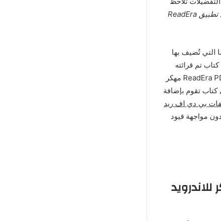
 التفضيلات تلاحظ
تحميل تطبيق ReadEra
 التي تُضيف بها
كتاب تم قرائته
بنجاح وبالتالي تتمكن بواسطة تلك القوائم من تنظيم عرض الكتب في تطبيق ReadEra PDF Reader Pro مهكر
ي كتاب تقوم بإضافة
فات بي دي اف ريد
دون مواجهة قيود
 لقراءة الكتب ReadEra Premium مهكر للاندرويد