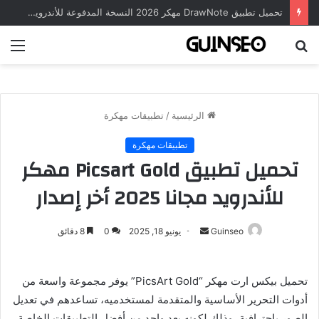
تحميل تطبيق DrawNote مهكر 2026 النسخة المدفوعة للأندرويد مجاناً
بحث
الق
عن
الرئيسية
/
تطبيقات مهكرة
تطبيقات مهكرة
تحميل تطبيق Picsart Gold مهكر
للأندرويد مجانا 2025 أخر إصدار
أرسل
Guinseo
يونيو 18, 2025
0
8 دقائق
بريدا
إلكترونيا
تحميل بيكس ارت مهكر “PicsArt Gold”
يوفر مجموعة واسعة من
أدوات التحرير الأساسية والمتقدمة لمستخدميه، تساعدهم في تعديل
الصور باحترافية، وذلك لكونه يعد واحد من أفضل التطبيقات الخاصة