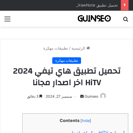
تحميل تطبيق DrawNote مهكر 2026 النسخة المدفوعة للأندرويد مجاناً
بحث
الق
عن
الرئيسية
/
تطبيقات مهكرة
تطبيقات مهكرة
تحميل تطبيق هاي تيفي 2024
HiTV اخر اصدار مجانا
أرسل
Guinseo
سبتمبر 27, 2024
3 دقائق
بريدا
إلكترونيا
Contents
[
hide
]
1.
برنامج HiTV مهكر اخر اصدار