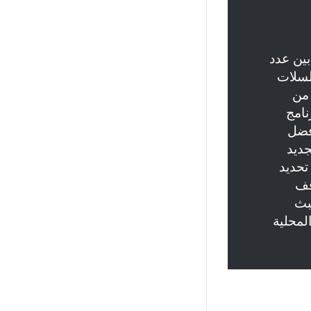
ن بين عدد
لسلات
 من
نامج
أفضل
جديد
تحديد
قف
بث
لمحلية