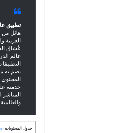
تطبيق عال
هائل من ا
العربية وا
عُشاق الس
عالم الدر
التطبيقات
يضم به مج
المحتوى ا
خدمته على
المباشر ا
والعالمية.
جدول المحتويات
de
[