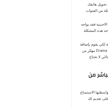
 تحويل هاتفك
لة من القنوات
لاجنبية فقد يواجه
جه هذه المشكلة
ة لكي يقوم بإضافة
المحتويات الجديدة وبالتالي تستطيع الاستمتاع بالمشاهدة بصورة حصرية, تطبيق Drama World مهكر من
الي لا تحتاج
ا Drama World Apk برابط مباشر من
Drama Wo مهكر” التي تستطيع بواسطتها الاستمتاع
على تقديم لك