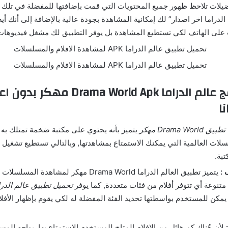
فضيلات تلاحظ ظهور جميع المحتويات التي قمت بإضافتها للمفضلة في تلك ال
لدراما اخر اصدار” لك إمكانية المشاهدة بجودة عالية بالإضافة إلى أنك أيض
على الهاتف لكي تستطيع المشاهدة بل يوفر التطبيق لك مشغل فيديوهات
مميزات برنامج عالم الدراما Drama World Apk م
ا
تطبيق Drama World مهكر
يتميز بأنه يحتوي على مكتبة ضخمة تمتلك به
لسلات العالمية التي يمكنك الاستمتاع بمشاهدتها, وبالتالي تستطيع تشغي
بة.
:
يتميز تطبيق العالم الدراما Drama World مهكر لمشا
متنوعة أي تتوفر أفلام من فئات متعددة, كما يوفر
تحميل تطبيق عالم الدرا
يمكن للمستخدم بواسطتها تحديد الفئة المفضلة له لكي يقوم بإظهار الأفلا
لأن هٌناك كم هائل من الافلام المتاح للمستخدم الاستمتاع بها, يواجه ال