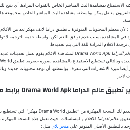
ه الاستمتاع بمشاهدة البث المباشر الخاص بالقنوات المرادة, أي يتيح لك
لفزيون متنقل يمكن بواسطته مشاهدة البث المباشر الخاص بمجموعة هائ
ية.
:
لأن معظم المحتويات المتوفرة بـ تطبيق دراما لايف مهكر تعد من الأفلام ا
 في المشاهدة بسبب عدم توافق اللغة, لكن بواسطة خدمة الترجمة لا توا
 ترجمة الافلام المرادة للغة التي يتم تحديدها.
 الدراما Drama World Apk
لمشاهدة الافلام يقوم بعمل تحديثات عديد
ر أيضا ميزة الاشعارات التي تتعرف بواسطتها أن توجد محتويات جديدة وبالت
 لآخر.
إضافات تهكير تطبيق عالم الدرام
اليوم حرصنا على تقديم لك النسخة المهكرة من “تطبيق rld
طبيق عالم الدراما
للافلام والمسلسلات, حيث تعمل هذه النسخة المهكرة 
جد بالتطبيق الأصلي المتوفر علي
متجر بلاي
مثل :