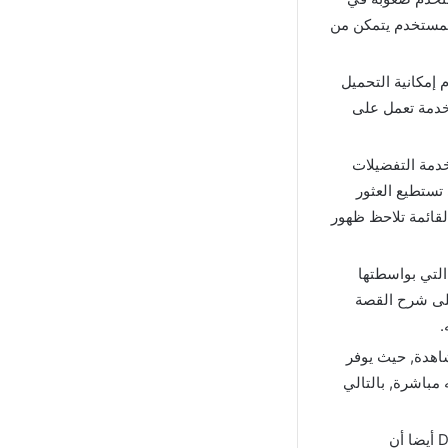
المستخدم يتمكن من
 إمكانية التحميل
لخدمة تعمل على
ة المسلسلات خدمة التفضيلات
تستطيع العثور
لقائمة تلاحظ ظهور
التي بواسطتها
 على شرح القصة
.
اهدة, حيث يوفر
مباشرة, بالتالي
من المزايا المتوفرة في تطبيق عالم دراما لايف مهكر Drama World Apk أيضا أن