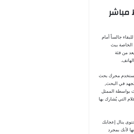
ط مباشر
 لن تضطر للبقاء جالساً أمام
 الخاصة ببث
عد من فئة
الهاتف.
مستخدم محرك بحث
لجهد في البحث,
ث بواسطة الممثل
الم دراما Drama World Apk بإظهار لك الأفلام التي يُشارك بها
حتوى ينال إعجابك
ها لأنك بمجرد