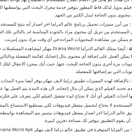
يلم يدويا, لذلك قاظ المطور بتوفير خدمة محرك البحث التي بواسطتها 
 محتوى بدون الحاجة لبذل الكثير من الجهد.
:
من أبرز مميزات تحميل برنامج عالم الدراما اخر اصدار أنه يتيح للمستخدم
ن المستخدم من تنزيل أي محتوى مراد بالجودة المناسبة له, بالتالي تلك ا
يتمكن من مشاهدة المحتويات المرادة في أي وقت مراد بدون إنترنت.
 :
أيضا يمتلك العالم الدراما Drama World مهكر لمشاهد
 يمكن العمل على إضافة أي محتوى ينال إعجابك لقائمة المفضلة وبالتالي 
ويات مرة أخرى بدون الحاجة للبحث عنها, حيث أنك بمجرد الانتقال لتلك ا
ويات التي تم إضافتها للمفضلة.
بالإضافة لهذه المميزات
تطبيق دراما لايف مهكر
يوفر أيضا ميزة النبذات 
 تحديد الفيلم الذي يمكن أن ينال إعجابه, لأن هذه النبذة يتم العمل بها
ا أحداث الفيلم, أي أنك لا تحتاج لبدء تشغيل الفيلم لكي تتعرف على فكرته
لمستخدم لا يحتاج لتحميل مشغل فيديوهات لكي يستطيع الاستمتاع بالمش
ق عالم الدراما اخر اصدار مشغل فيديوهات متميز يتم المشاهدة بواسطته 
أن يقوم التطبيق بتوفير لك مساحة تخزين كبيرة.