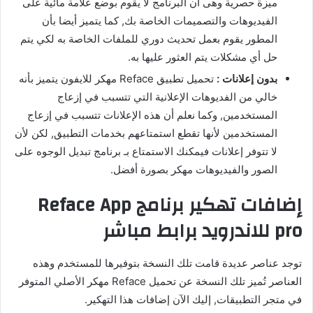
ميزة حصرية وهى أن البرنامج لا يقوم بوضع علامة مائية على
الفيديوهات والتصميمات الخاصة بك, كما يتميز أيضا بأن
المطور يقوم بعمل تحديث دوري للملفات الخاصة به لكي يتم
حل أي مشكلات يتم العثور عليها به.
بدون إعلانات :
تحميل تطبيق Reface مهكر للايفون يتميز بأنه
خالي من الفديوهات الإعلانية التي تتسبب في إزعاج
المستخدمين, وكما نعلم أن هذه الإعلانات تتسبب في إزعاج
المستخدمين لأنها تقطع استمتاعهم بخدمات التطبيق, لكن لأن
لا تتوفر إعلانات فيمكنك الاستمتاع بـ برنامج تبديل الوجوه على
الصور والفيديوهات مهكر بصورة أفضل.
إضافات تهكير برنامج Reface App
pro للاندرويد برابط مباشر
توجد عناصر عديدة قامت تلك النسخة بتوفيرها للمستخدم وهذه
العناصر تُميز تلك النسخة عن تحميل Reface مهكر الأصلي المتوفر
في متجر التطبيقات, إليك الآن إضافات هذا التهكير.