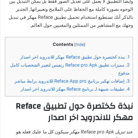
وأيضاً التطبيق لا يعمل على تعديل الصور فقط بل يمكن التبديل بين
الوجوه بصورة كاملة مع الحفاظ على الملامح وتعبيراتها, الجدير
بالذكر أنك تستطيع استخدام تحميل تطبيق Reface مهكر في تبديل
وجهك مع المشاهير من الممثلين والمغنيين حول العالم.
Contents
[
hide
]
1.
نبذة كختصرة حول تطبيق Reface مهكر للاندرويد اخر اصدار
2.
مميزات تطبيق Reface pro Apk ريفيس لتغيير الشخصيات كامل
مدفوع
3.
إضافات تهكير برنامج Reface App pro للاندرويد برابط مباشر
4.
تطبيقات شبيهة لـ برنامج Reface مهكر للاندرويد اخر اصدار
نبذة كختصرة حول تطبيق Reface
مهكر للاندرويد اخر اصدار
عند
تنزيل Reface pro Apk مهكر
سيكون كل ما عليك فعله هو