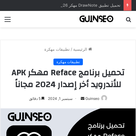
تحميل تطبيق DrawNote مهكر 2026 النسخة المدفوعة للأندرويد مجاناً
بحث
الق
عن
الرئيسية
/
تطبيقات مهكرة
تطبيقات مهكرة
تحميل برنامج Reface مهكر APK
للأندرويد أخر إصدار 2024 مجاناً
أرسل
Guinseo
سبتمبر 1, 2024
5 دقائق
بريدا
إلكترونيا