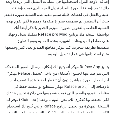
إضافة الأوجه المراد استخدامها في عمليات التبديل التي تريدها وبعد
ذلك تقوم بإضافة الصورة المراد تبديل الوجه الذي قمت بإضافته
عليه وبالفعل في لحظات قليلة سيتم تنفيذ هذه العملية صورة دقيقة,
حيث أن التطبيق تم تصميمه بصورة متقدمة ومميزة لكي يقوم بهذه
العملية الخاصة بالتحويل بصورة مميزة, الجدير بالذكر أيضا أنك
بواسطة استخدامك برنامج
Reface pro Mod
يمكنك تبديل وجهك
على مقاطع الفيديوهات الشهيرة وهذه العملية يقوم التطبيق
بتنفيذها بطريقة سحرية, كما تتوفر مقاطع الفيديو بعدد كبير وجميعها
متاح استخدامها في عملية تبديل الوجوه.
يتميز Reface App مهكر أنه يتيح لك إمكانية إرسال الصور المضحكة
التي يتم صناعتها لجميع الأصدقاء من داخل “تحميل Reface مهكر”
اخر اصدار بصورة مباشرة دون أن تضطر لحفظ هذه التصميمات,
بالإضافة إلى أن Reface pro مهكر تستطيع بواسطته حفظ كل
مقاطع الفيديو والصور التي قمت بتصميمها في ذاكرة تخزين هاتفك
لكي تحتفظ بها كذكرى لك, نحن اليوم بموقعنا ( Guinseo ) نوفر لك
النسخة المهكرة من تحميل برنامج Reface والتي تُتيح لك استخدام
الكثير من الخدمات المغلقة والتي لا يُمكن الإستمتاع بها في الإصدار