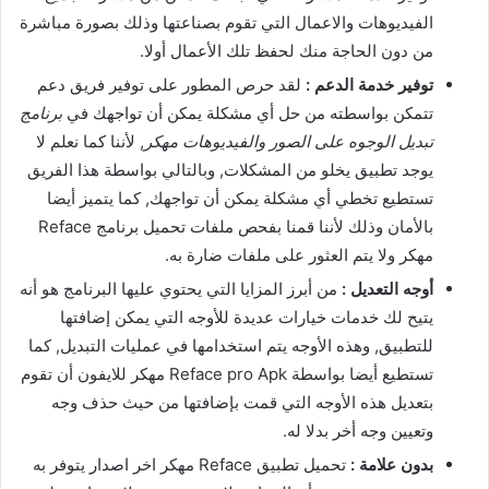
الفيديوهات والاعمال التي تقوم بصناعتها وذلك بصورة مباشرة
من دون الحاجة منك لحفظ تلك الأعمال أولا.
توفير خدمة الدعم :
لقد حرص المطور على توفير فريق دعم
تتمكن بواسطته من حل أي مشكلة يمكن أن تواجهك في
برنامج
تبديل الوجوه على الصور والفيديوهات مهكر
, لأننا كما نعلم لا
يوجد تطبيق يخلو من المشكلات, وبالتالي بواسطة هذا الفريق
تستطيع تخطي أي مشكلة يمكن أن تواجهك, كما يتميز أيضا
بالأمان وذلك لأننا قمنا بفحص ملفات تحميل برنامج Reface
مهكر ولا يتم العثور على ملفات ضارة به.
أوجه التعديل :
من أبرز المزايا التي يحتوي عليها البرنامج هو أنه
يتيح لك خدمات خيارات عديدة للأوجه التي يمكن إضافتها
للتطبيق, وهذه الأوجه يتم استخدامها في عمليات التبديل, كما
تستطيع أيضا بواسطة Reface pro Apk مهكر للايفون أن تقوم
بتعديل هذه الأوجه التي قمت بإضافتها من حيث حذف وجه
وتعيين وجه أخر بدلا له.
بدون علامة :
تحميل تطبيق Reface مهكر اخر اصدار يتوفر به