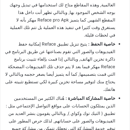
العالمية, وهذه المقاطع متاح لك استخدامها في تبديل وجهك
بوجه الشخص الموجود بها, وبالتالي تظهر أنت داخل هذا
المقطع الشهير, كما يتميز Reface pro Apk مهكر بأنه لا
يستغرق وقت كثيرا في تنفيذ هذه العملية بل تتم تلك العملية
في لحظات قليلة.
خاصية الحفظ :
يتيح تنزيل تطبيق Reface إمكانية حفظ
الفيديوهات والصور التي تقوم بصناعتها عن طريق البرنامج في
ذاكرة تخزين الهاتف, وبالتالي إذا قمت بإلغاء تثبيت برنامج
Reface مهكر فيما بعد لا يتم حذف تلك الفيديوهات المضحكة
التي قمت بتصميمها, كما أنه يتميز أيضا بصغر حجمه وبالتالي لا
يحتاج منك لتوفير مساحة تخزين كبيرة لكي تستطيع تثبيته على
هاتفك.
خاصية المشاركة المباشرة :
هٌناك الكثير من المستخدمين
الذين يمتلكون الحسابات على مواقع التواصل الإجتماعي مثل :
تطبيق ( التيك توك وكواي ), وبالتالي يقومون بنشر العديد من
الفيديوهات والصور على حساباتهم, لذلك حرص المطور على
توفير خدمة المشاركة التي تجعلك تتمكن من مشاركة جميع