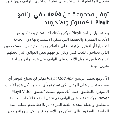
تشغيل المقاطع أثناء استخدام أي تطبيقات أخرى بالهاتف بدون قيود.
توفير مجموعة من الألعاب في برنامج
Playit للكمبيوتر والاندرويد
بعد تحميل برنامج Playit مهكر يمكنك الاستمتاع بعدد كبير من
الألعاب المميزة والخفيفة التي يمكن الاستمتاع بها دون الحاجة
لتحميلها أو لتوفير الإنترنت على هاتفك, يوجد العديد من المستخدمين
الذين يحتاجون للعب كثيرا ولكن تواجههم بعض العوائق التي تجعلهم
لا يتمكنوا من تحميل الألعاب على الهاتف مثل عدم توافر مساحة
تخزين الهاتف.
الآن ومع
تحميل برنامج Playit Mod Apk مهكر
لن تحتاج لتوفير أي
مساحة تخزين على الهاتف لكي تستمتع بأي لعبة من كل هذه الألعاب
المتوفرة بالتطبيق, حيث أنك تقوم بتثبيت “تطبيق Playit Video
Player مهكر” فقط على الهاتف ثم تنتقل لصفحة الألعاب الخاصة
بالتطبيق والقيام بتحديد اللعبة المرادة ثم تلاحظ تقدم عملية البدء
الخاصة باللعبة وبالتالي تتمكن من الاستمتاع بها بكل سهولة وبدون