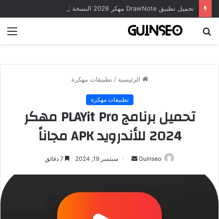
تحميل تطبيق DrawNote مهكر 2026 النسخة المدفوعة للأندرويد مجاناً
بحث
الق
عن
الرئيسية
/
تطبيقات مهكرة
تطبيقات مهكرة
تحميل برنامج PLAYit Pro مهكر
2024 للأندرويد APK مجاناً
أرسل
Guinseo
سبتمبر 19, 2024
7 دقائق
بريدا
إلكترونيا