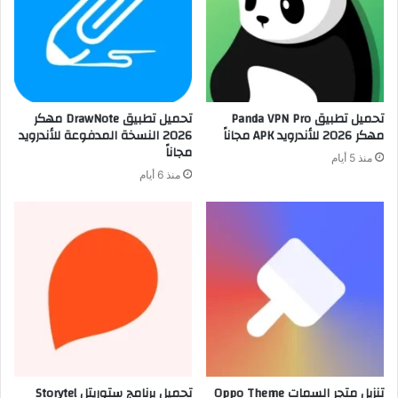
تحميل تطبيق Panda VPN Pro
تحميل تطبيق DrawNote مهكر
مهكر 2026 للأندرويد APK مجاناً
2026 النسخة المدفوعة للأندرويد
مجاناً
منذ 5 أيام
منذ 6 أيام
تنزيل متجر السمات Oppo Theme
تحميل برنامج ستوريتل Storytel