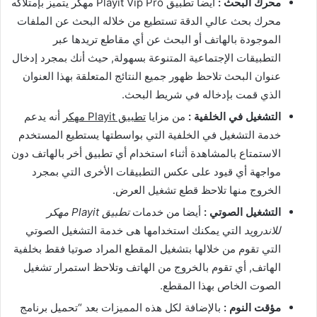
محرك البحث :
أيضا تطبيق Playit Vip Pro مهكر يتميز بإمتلاكه
محرك بحث عالي الدقة تستطيع من خلاله البحث عن الملفات
الموجودة بالهاتف أو البحث عن أي مقاطع تريدها عبر
التطبيقات الإجتماعية المتنوعة بسهولة, حيث أنك بمجرد إدخال
عنوان البحث تلاحظ ظهور جميع النتائج المتعلقة بهذا العنوان
الذي قمت بإدخاله في شريط البحث.
التشغيل في الخلفية :
من مزايا
تطبيق Playit مهكر
أنه يدعم
خدمة التشغيل في الخلفية التي بواسطتها يستطيع المستخدم
الاستمتاع بالمشاهدة أثناء استخدام أي تطبيق أخر بالهاتف دون
مواجهة أي قيود على عكس التطبيقات الأخرى التي بمجرد
الخروج منها تلاحظ قطع تشغيل العرض.
التشغيل الصوتي :
أيضا من خدمات
تطبيق Playit مهكر
للاندرويد
التي يمكنك استخدامها هى خدمة التشغيل الصوتي
التي تقوم من خلالها بتشغيل المقطع المراد صوتيا فقط بخلفية
الهاتف, أي تقوم بالخروج من الهاتف وتلاحظ استمرار تشغيل
الصوت الخاص بهذا المقطع.
مؤقت النوم :
بالإضافة لكل هذه المميزات بعد “تحميل برنامج