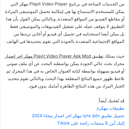
من الخدمات المتاحة في برنامج Playit Video Player مهكر التي
يمكن للمستخدم الاستمتاع بها هى إمكانية تحميل الموسيقى المرادة
أو مقاطع الفيديو من المواقع المتعددة, وبالتالي يمكن القول بأن هذا
التطبيق لا يتوقف عمله على تشغيل الفيديوهات والموسيقى فقط
بل يمكن أيضا استخدامه في تحميل أي فيديو أو أغاني تريدها من
المواقع الإجتماعية المتعددة بالجودة التي تقوم بتحديدها في الهاتف.
حيث يمتلك
تطبيق Playit Video Player Apk Mod مهكر اخر اصدار
محرك بحث عالي الجودة يمكن بواسطته البحث عن أي ملف صوتي
أو فيديو بسهولة بواسطة كتابة العنوان الخاص به في هذا المحرك ثم
تلاحظ ظهور جميع النتائج المتعلقة بهذا البحث وبالتالي تقوم بتحديد
الخيار المراد من هذه النتائج الظاهرة أمامك بدون قيود.
قَد يُعجبك أيضاً:
تطبيقات مهكرة
تحميل تطبيق lynx iptv مهكر اخر اصدار مجانا 2024
إليك أبرز 8 منتجات رائجة على Tiktok