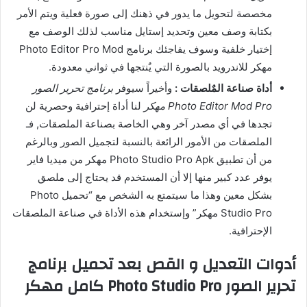
مخصصة لتحويل ما يدور في ذهنك إلى صورة فعلية ويتم الأمر
بكتابة وصف معين وتحديد إستايل مناسب لذلك الوصف مع
إختيار خلفية وسوف يفاجئك برنامج Photo Editor Pro Mod
مهكر للاندرويد بالصورة التي يٌنتجها في ثواني معدودة.
أداة صناعة المٌلصقات :
وأخيراً سيوفر
برنامج تحرير الصور
Photo Editor Mod Pro مهكر
لنا أداة إحترافية وحصرية لن
تجدها في أي مصدر آخر وهي الخاصة بصناعة الملصقات, فـ
الملصقات من الأمور الرائعة بالنسبة لتجميل الصور وبالرغم
من أن تطبيق Photo Studio Pro Apk مهكر من ميديا فاير
يوفر عدد كبير منها إلا أن المستخدم قد يحتاج إلى ملصق
بشكل معين وهذا ما سيتمتع به الشخص مع “تحميل Photo
Studio Pro مهكر” وإستخدام هذه الأداة في صناعة الملصقات
الإحترافية.
أدوات التعديل و القص بعد تحميل برنامج
تحرير الصور Photo Studio Pro كامل مهكر