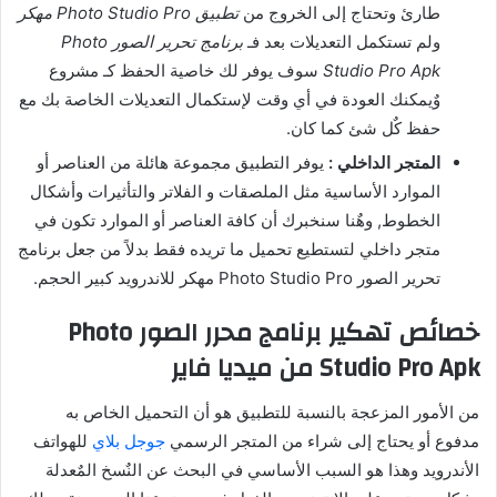
طارئ وتحتاج إلى الخروج من
تطبيق Photo Studio Pro مهكر
ولم تستكمل التعديلات بعد فـ
برنامج تحرير الصور Photo
Studio Pro Apk
سوف يوفر لك خاصية الحفظ كـ مشروع
وٌيمكنك العودة في أي وقت لإستكمال التعديلات الخاصة بك مع
حفظ كٌل شئ كما كان.
المتجر الداخلي :
يوفر التطبيق مجموعة هائلة من العناصر أو
الموارد الأساسية مثل الملصقات و الفلاتر والتأثيرات وأشكال
الخطوط, وهٌنا سنخبرك أن كافة العناصر أو الموارد تكون في
متجر داخلي لتستطيع تحميل ما تريده فقط بدلاً من جعل برنامج
تحرير الصور Photo Studio Pro مهكر للاندرويد كبير الحجم.
خصائص تهكير برنامج محرر الصور Photo
Studio Pro Apk من ميديا فاير
من الأمور المزعجة بالنسبة للتطبيق هو أن التحميل الخاص به
مدفوع أو يحتاج إلى شراء من المتجر الرسمي
جوجل بلاي
للهواتف
الأندرويد وهذا هو السبب الأساسي في البحث عن النٌسخ المٌعدلة