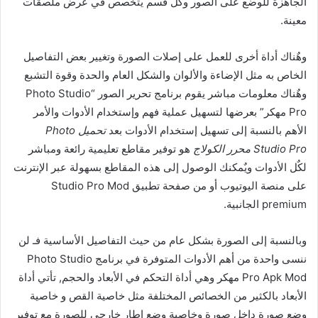
الجاهزة للوضع على الصور وكٌل قسم يتخصص في عرض ملصقات
معينة.
وهٌناك أداة أخرى للعمل على إصلات الصورة وتغيير بعض التفاصيل
الخاص به مثل الإضاءة والألوان والشكل العام والحدة وقوة التشبع
وهٌناك معلومات مباشر يقوم برنامج تحرير الصور “Photo Studio
Pro مهكر” بعرضها لتسهيل عملية فهم وإستخدام الأدوات والأمر
الأهم بالنسبة إلى تسهيل إستخدام الأدوات بعد
تحميل Photo
Studio Pro محرر الكولاج
هو توفير مقاطع تعليمية رائعة ومباشر
لكٌل الأدوات ويٌمكنك الوصول إلى هذه المقاطع بسهولة عبر الإنترنت
على منصة اليوتيوب أو من صفحة تطبيق Studio Pro Mod
premium الجانبية.
وبالنسبة إلى الصورة بشكل عام من حيث التفاصيل الأساسية فـ لن
ننسى واحدة من أهم الأدوات المتوفرة في برنامج Photo Studio
Pro Apk Mod مهكر وهي أداة التحكم في الأبعاد والحجم, تأتي أداة
الأبعاد بالكثير من الخصائص المختلفة مثل خاصية القص و خاصية
وضع صورة داخل صورة وخاصية وضع إطار خارجي للصورة مع توفير