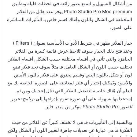
من أشكال التسهيل والتمتع بصور رائعة في لحظات قليلة وتطبيق
Photo Studio Pro Mod premium يوفر عدد هائل من الفلاتر
المختلفة في الشكل واللون وهٌناك قسم خاص بـ التأثيرات المباشرة
على الصور.
خيار الفلاتر يظهر في شريط الأدوات الأساسية بعنوان ( Filters )
وعند فتح ذلك الخيار سوف تٌلاحظ عرض قائمة كبيرة من الفلاتر
الجاهزة والتي تأتي في أقسام مختلفة حسب الشكل, أقسام الفلاتر
تختلف حسب اللون أو الشكل العامل فـ مثلاً سوف تجد فلاتر تضع
لون أو شكل باللون البني وقسم يحتوي على فلاتر باللون الأبيض
والأسود ويٌمكنك إختيار أي فلتر لمعاينته على الصورة الخاصة بك مع
العلم أن هٌناك خاصية لتفضيل الفلاتر التي تنال إعجابك ومن ثم
إستخدامها بسهولة على أي صورة تقوم بإدراجها إلى
برنامج تحرير
الصور Photo Studio Pro مهكر
من ميديا فاير.
وبالنسبة إلى التأثيريات فـ هي لا تختلف كثيراً عن الفلاتر من حيث
الفكرة فـ هي عبارة عن تعديلات جاهزة لتغيير اللون أو الشكل ولكن