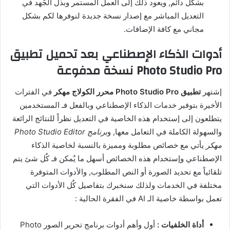
بشكل دائم, ويعود ذلك إلى العمل المستمر وبذل الجٌهد في
التعديل المباشر مع إصدار نسخة جديدة لنوفرها لكم بشكل
مجاني مع كافة الإضافات.
أدوات الذكاء الإصطناعي بعد تحميل تطبيق
Photo Studio Pro نسخة مدفوعة
إشتهر
تطبيق Photo Studio Pro محرر الكولاج مهكر
في الفترات
الأخيرة بتوفير خدمات الذكاء الإصطناعي وبالفعل فـ المستخدمين
يتطلعون إلى إستخدام هذه الخاصية في التعديل نظراً للنتائج الرائعة
والسهولة الكاملة في التعامل معها, و
برنامج Photo Studio Editor
مهكر
يأتي مع خصائص مطلوبة ومميزة بالنسبة لخاصية الذكاء
الإصطناعي وإستخدام هذه الخصائص أسهل ما يٌمكن فـ كٌل شئ يتم
تلقائياً مع تحديد الصورة أو النص المطلوب, والأدوات المتوفرة
مختلفة في الخدمات ولذلك سنخبرك بتفاصيل كٌل الأدوات التي
تعمل بواسطة خاصية الـ AI في الفقرة الحالية :
أداة الخلفيات :
أول وأهم أدوات برنامج تحرير الصور Photo