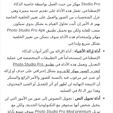
Studio Pro مهكر من حيث العمل بواسطة خاصية الذكاء
الإصطناعي, تعمل هذه الأداة على تقديم خدمة مميزة وهي
عزل الشخصيات من الصور والعمل على تغيير الخلفية الخاصة
بهم, فـ الأمر إن كٌنت تحاول القيام به بشكل يدوي سيكون
صعب للغاية ولكن مع
تحميل تطبيق Photo Studio Pro Apk
مهكر
وإستخدام هذه الأداة سوف تتمكن من تغيير الخلفية
بشكل سريع وإبداعي.
أداة إزالة الأشياء :
أداة الإزالة من أكثر أدوات الذكاء
الإصطناعي إسستخداماً في التطبيقات المتخصصة في عملية
التعديل, وتعمل هذه الأداة في
تطبيق Photo Studio Pro
لتحرير الصور مهكر للاندرويد
بشكل إحترافي على حذف أو إزالة
أي شئ غير مرغوب فيه بالنسبة للصور والأمر الرائع والمبتكر
أن النتيجة النهائية لن تٌظهر أي أثر للتعديل أو الشئ المحذوف
وهذا دور الـ AI في العملية.
أداة تحويل النص :
تحويل النصوص إلى صور من الأمور التي لن
يتخيل شخص أنها ستتوفر مع التكنولوجيا الحديثة, ولكن مع
تنزيل Photo Studio Pro Mod premium
سوف تتمتع بأداة