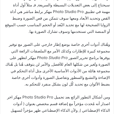
سيحتاج إلى بعض التعديلات البسيطة والسريعة, فـ مثلاً أول أداة
مهمة في تطبيق Photo Studio Pro مهكر برابط مباشر هي أداة
القص وتحديد الأبعاد ومعها سوف تتمكن من قص الصورة وضبط
الزوايا الصحيحة لها مع تحديد البٌعد أو الحجم المناسب حسب الموقع
أو المنصة التي تستخدمها وسوف تشارك الصورة بها.
وهٌناك أدوات أخرى خاصة بوضع إطار خارجي على الصور مع توفير
مجموعة كبيرة للإطارات وكذلك الأمر مع الملصقات الرائعة التي
يوفرها
برنامج تحرير الصور Photo Studio Pro مهكر
لتظهر على
الصورة وتٌغير من شكلها العام للأفضل, والأمر لن يتوقف هٌنا بل هٌناك
مجموعة هائلة من الأدوات الأساسية الأخرى مثل أداة التحكم في
الإضاءة والتشبع والسطور وتفاصيل الصورة وأدوات أخرى خاصة
بضبط الألوان مع تحديد كٌل لون بشكل منفرد للتحكم به.
ومن أشكال التطور الرائع بعد تحميل Photo Studio Pro مهكر اخر
اصدار أنه مٌحدث مؤخراً مع إضافة قسم مخصص بعنوان ( أدوات
الذكاء الإصطناعي ), ولأن الذكاء الإصطناعي ظهر مؤخراً لتسهيل