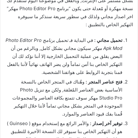
بشكل مستمر على الإنترنت, وبالفعل في موضوعنا اليوم سنقدم لك
نسخة مهكرة أو مٌعدلة حتى يكون “برنامج Photo Editor Pro مهكر”
اخر اصدار مجاني ولذلك في سطور سريعة سنذكر ما سيوفره
التهكير الخاص بالتطبيق :
تحميل مجاني :
في البداية فـ
تحميل برنامج Photo Editor Pro
Apk Mod مهكر
سيكون مجاني بشكل كامل, وبالرغم من أن
البعض يقلق من عملية التحميل الخارجية إلا أننا نؤكد لك أن
التهكير الخاص بنا آمن تماماً ولن يضر الهاتف نهائياً لأننا بالفعل
قمنا بتجربة الروابط على هواتفنا الشخصية.
فتح عناصر المتجر :
وهٌناك في المتجر الخاص بالنسخة
الأساسية بعض العناصر المٌغلقة, ولكن مع تنزيل Photo
Studio Pro مهكر سوف تتمتع بكافة العناصر والمجموعات
الموجودة في المتجر بشكل مجاني تماماً لأننا خلال التهكير
قٌمنا بفك قيود العناصر والموارد.
توفير آخر إصدار :
والأمر الرائع مع إستخدام موقع ( Guinseo )
هو أن التهكير الخاص بنا سيوفر لك النسخة الأخيرة للتطبيق