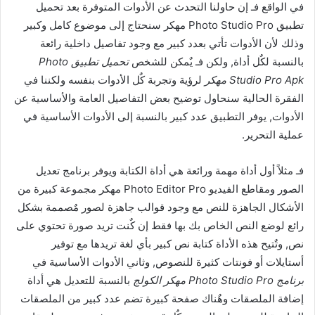
في الواقع فـ إن حاولنا التحدث عن الأدوات المتوفرة بعد تحميل
تطبيق Photo Studio Pro مهكر سنحتاج إلى موضوع كامل وكبير
وذلك لأن الأدوات تأتي بعدد كبير مع وجود تفاصيل داخلية رائعة
بالنسبة لكٌل أداة, ولكن فـ يٌمكن للشخص
تحميل تطبيق Photo
Studio Pro Apk مهكر
لرؤية وتجربة كٌل الأدوات بنفسه ولكننا في
الفقرة الحالية سنحاول توضيح بعض التفاصيل العامة والأساسية عن
الأدوات, يوفر التطبيق عدد كبير بالنسبة إلى الأدوات الأساسية في
عملية التحرير.
فـ مثلاً أول أداة مهمة ورائعة هي أداة الكتابة ويوفر برنامج تعديل
الصور ومقاطع الفيديو Photo Editor Pro مهكر مجموعة كبيرة من
الأشكال الجاهزة للنص مع وجود قوالب جاهزة لصور مٌصممة بشكل
رائع لوضع النص الخاص بك بها فقط إن كٌنت تريد صورة تحتوي على
نص, وتٌتيح هذه الأداة كتابة نص كبير بأي لغة تريدها مع توفير
أستايلات أو فونتات كثيرة للنصوص, وثاني الأدوات الأساسية في
برنامج Photo Studio Pro مهكر الكولج
بالنسبة للتعديل هي أداة
إضافة الملصقات وهٌناك صفحة كبيرة تضم عدد كبير من الملصقات