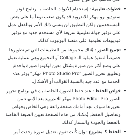
خطوات تعليمية :
إستخدام الأدوات الخاصة بـ برنامج فوتو
ستوديو برو مهكر للاندرويد قد يكون صعب نوعاً ما على بعض
المستخدمين ولكن التطبيق لن ينسى ذلك الأمر وبالفعل عمل
على توفير جولة تعليمية سريعة لأي مستخدم جديد مع توفير
فيديوهات تعليمية على منصة اليوتيوب كذلك.
تجميع الصور :
هٌناك مجموعة من التطبيقات التي تم تطويرها
خصيصاً لتنفيذ عملية الـ Collage أو التجميع وهي عملية تعمل
على وضع أكثر من صورة بشكل معين ليكونوا صورة واحدة,
وتطبيق تحرير الصور “Photo Studio Pro مهكر” يوفر هذه
الخدمة مع عدد جيد بالنسبة القوالب أو الأشكال.
خواص الحفظ :
عند حفظ الصورة الخاصة بك في برنامج تحرير
الصور Photo Editor Pro مهكر للاندرويد بعد الإنتهاء من
تحريرها سوف تجد أمامك صفحة رائعة وهي الخاص بخواص
وتفاصيل الحفظ, يٌمكنك من هذه الصفحة تعيين الصيغة الخاصة
بالحفظ والجودة والمسار كذلك.
الحفظ كـ مشروع :
وإن كٌنت تقوم بتعديل صورة وحدث أمر