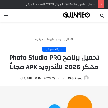
تحميل تطبيق DrawNote مهكر 2026 النسخة المدفوعة للأندرويد مجاناً
بحث
الق
عن
الرئيسية
/
تطبيقات مهكرة
تطبيقات مهكرة
تحميل برنامج Photo Studio PRO
مهكر 2026 للأندرويد APK مجاناً
أرسل
Guinseo
يناير 29, 2026
0
8 دقائق
بريدا
إلكترونيا