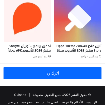
تنزيل متجر السمات Oppo Theme
تحميل برنامج ستوريتل Storytel
Store مهكر 2026 للأندرويد مجانا
مهكر 2026 للأندرويد APK مجاناً
منذ أسبوع واحد
منذ أسبوعين
اترك رد
© حقوق النشر 2026، جميع الحقوق محفوظة |
Guinseo
الرئيسية
الأحكام والشروط
اتصل بنا
سياسة الخصوصية
من نحن