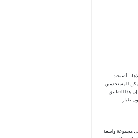
اد مذهلة. أصبحت
مكن للمستخدمين
إن هذا التطبيق
ون طيار.
زى الارتفاع السريع في شعبية Luma AI Mod Apk للإصدار الأحدث من Android إلى مجموعة واسعة