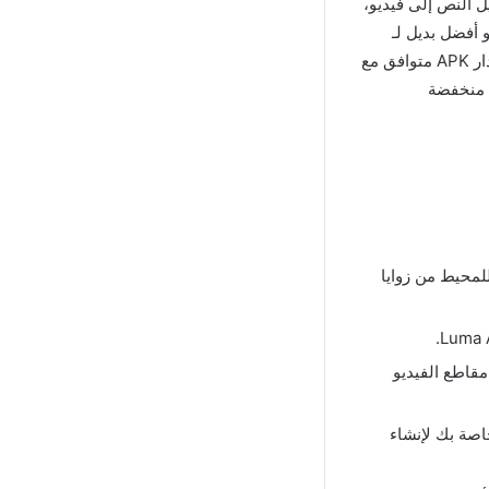
ل النص إلى فيديو،
، والمزيد. متاح رسميًا لأجهزة iOS وiPad وحتى أجهزة Android، وهو أفضل بديل لـ
CapCut Mod Apk، ويمكن لمستخدمي Android الوصول إليه عبر مواقع الطرف الثالث. إصدار APK متوافق مع
ة منخفضة
لمحيط من زوايا
ليل مقاطع الفيديو
اصة بك لإنشاء