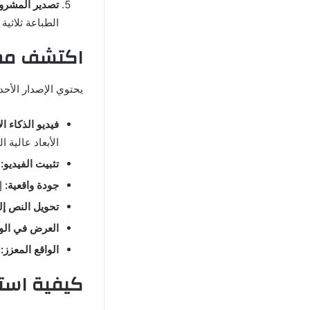
تصدير المشرو
الطباعة ثلاثية ا
اكتشف مميزات ت
يحتوي الإصدار الأحدث من Luma ai Mod على ميزات تتيح للمستخدم
فيديو الذكاء ال
الأبعاد عالية ا
تثبيت الفيديو:
ي
جودة واقعية:
إن
تحويل النص إلى
العرض في الو
الواقع المعزز:
ي
كيفية استخدام