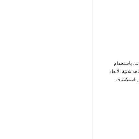
Luma AI Mod  كأحد أهم التغييرات. باستخدام
 ثلاثية الأبعاد
Luma AI M، يمكن للمستخدمين استكشاف