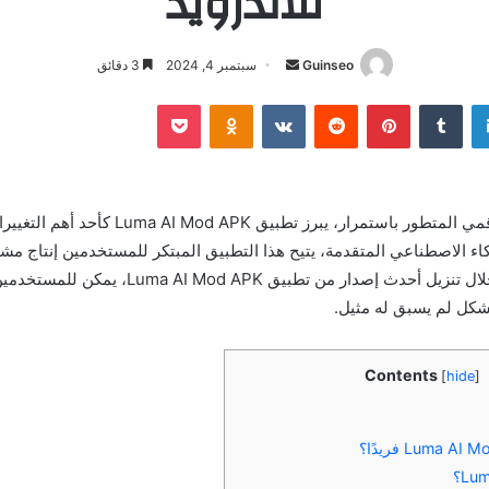
للاندرويد
أرسل
Guinseo
سبتمبر 4, 2024
3 دقائق
بريدا
لينكدإن
بينتيريست
بوكيت
Odnoklassniki
إلكترونيا
في عالم الإبداع الرقمي المتطور باستمرار، يبرز تطبيق APK
اء الاصطناعي المتقدمة، يتيح هذا التطبيق المبتكر للمستخدمين إنتاج مشاهد
جذابة بسهولة. من خلال تنزيل أحدث إصدار من تطبيق od APK
 بشكل لم يسبق له مثيل.
Contents
[
hide
]