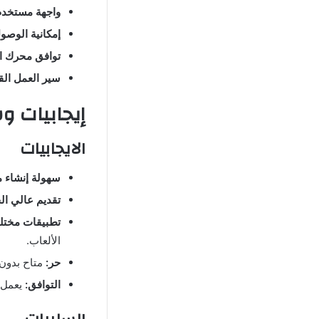
واجهة مستخدم
إمكانية الوصو
توافق محرك ال
سير العمل القا
إيجابيات وسلبيات 
الايجابيات
سهولة إنشاء مق
تقديم عالي ال
تطبيقات مختلف
الألعاب.
حر:
متاح بدون 
التوافق:
يعمل ع