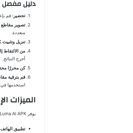
دليل مفصل
تحضير:
قم بإعد
تصوير مقاطع ا
متعددة.
تنزيل وتثبيت Luma AI APK:
من الالتقاط إلى
أخرج النتائج.
كن محررًا محتر
قم بترقية مقاطع
استخدمها في 
الميزات الإضافية 
يوفر Luma AI APK العديد من الميزات الإضافية لتحسين تجربة المستخدم:
تطبيق الهاتف 