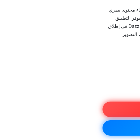
شاء محتوى بصري
يوفر التطبيق
إمكانيات لا حصر لها للإبداع. سواء كنت مصورًا محترفًا أو مبتدئًا، يمكن أن يساعدك Dazz Cam Mod في إطلاق
 التصوير