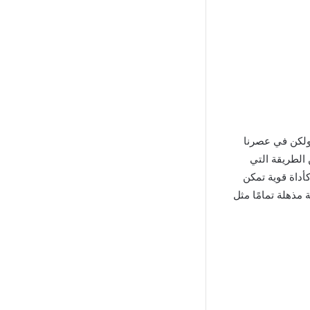
ج Dazz Cam مهكر لقد قدمنا ​​العديد من تطبيقات التحرير مؤخرًا على Guinseo، ولكن في عصرنا
الطريقة التي
ل بها ونشارك بها حياتنا. من بين العديد من الأدوات المتاحة، يبرز Dazz Cam Mod APK كأداة قوية تمكن
 مذهلة تمامًا مثل