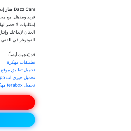
Dazz Cam ضار
إنه
فريد ومذهل. مع مجمو
العنان لإبداعك وإنت
الفوتوغرافي الفني.
قَد يُعجبك أيضاً:
تطبيقات مهكرة
تحميل تطبيق موقع 7ap store لتحميل الالعاب والتطبيقات المهكرة مجانا 2024
تحميل جيزي اب djezzy app مهكرة زرقاء 10جيغا مجانا 2024
تحميل terabox مهكر 2024 اخر اصدار مجانا