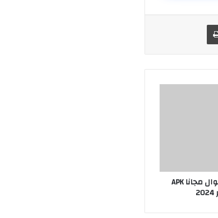
يد
طباعة
تحميل ماين كرافت 1.19 للجوال مجانا APK
2