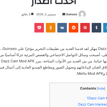
احدث اصدار
أرسل
Guinseo
سبتمبر 2, 2024
3 دقائق
بريدا
لينكدإن
بينتيريست
بوكيت
Odnoklassniki
إلكترونيا
تحميل برنام
ى، أصبحت وسائل التواصل الاجتماعي والقصص المرئية جزءًا أساسيًا من 
نتواص
 العنان لإبداعاتهم وتحويل الصور ومقاطع الفيديو العادية إلى أعمال فنية
.
Contents
[
hide
]