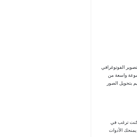
يصًا لعشاق التصوير الفوتوغرافي
موعة واسعة من
هم بتحويل الصور
 كنت ترغب في
شاء مظهر عتيق أو لمسة رجعية أو عمل فني حديث، فإن Dazz Cam Mod APK Mediafire يمنحك الأدوات