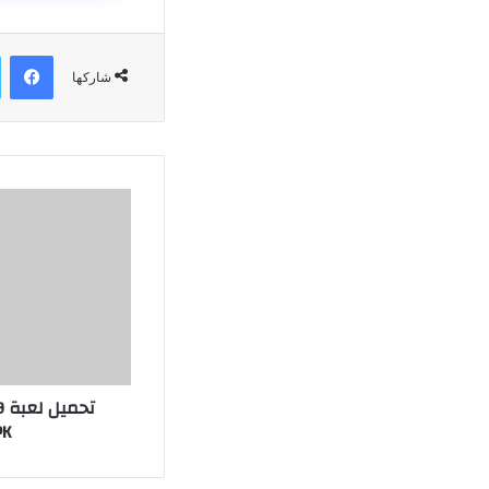
في
شاركها
APK تع