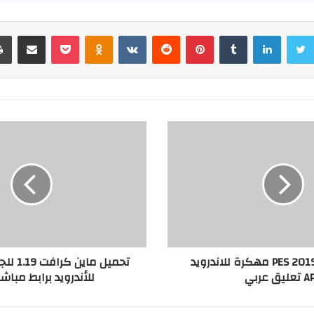
سبوك
تويتر
لينكدإن
بينتيريست
بوكيت
Odnoklassniki
مشاركة عبر البر
تحميل لعبة PES 2019 مهكرة للاندرويد
ليق عربي
للأندرويد برابط مباشر 024