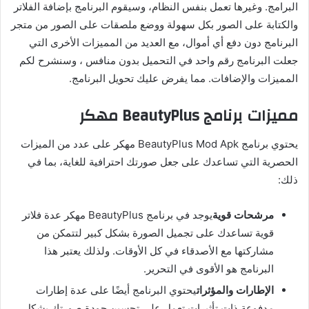
البرامج. وغيرها تعمل بنفس النظام، وسيقوم البرنامج بإضافة الفلاتر
والكتابة على الصور بكل سهولة ووضع ملصقات على الصور من متجر
البرنامج دون دفع أي أموال، مع العديد من المميزات الأخرى التي
جعلت البرنامج رقم واحد في التحميل بدون منافس ، وسنشرح لكم
المميزات والإضافات. مما يفرض عليك تحويل البرنامج.
مميزات برنامج BeautyPlus مهكر
يحتوي برنامج BeautyPlus Mod Apk مهكر على عدد من الميزات
الحصرية التي تساعدك على جعل صورتك احترافية للغاية، بما في
ذلك:
مرشحات قوية
يوجد في برنامج BeautyPlus مهكر عدة فلاتر
قوية تساعدك على تجميل الصورة بشكل كبير لتتمكن من
مشاركتها مع الأصدقاء في كل الأوقات. ولذلك يعتبر هذا
البرنامج هو الأقوى في التحرير.
الإطارات والمؤثرات
يحتوي البرنامج أيضًا على عدة إطارات
مدفوعة ذات تأثيرات تعمل على تحسين جودة صورتك بشكل