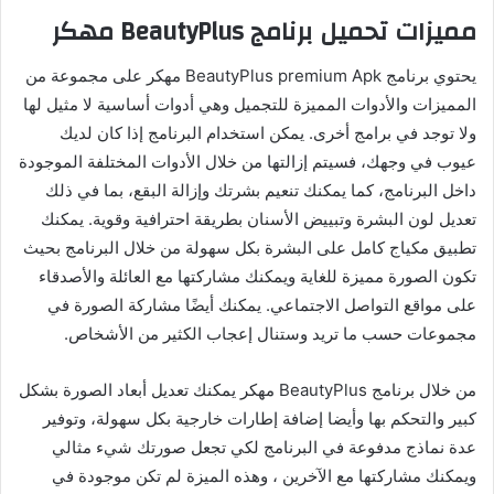
مميزات تحميل برنامج BeautyPlus مهكر
يحتوي برنامج BeautyPlus premium Apk مهكر على مجموعة من
المميزات والأدوات المميزة للتجميل وهي أدوات أساسية لا مثيل لها
ولا توجد في برامج أخرى. يمكن استخدام البرنامج إذا كان لديك
عيوب في وجهك، فسيتم إزالتها من خلال الأدوات المختلفة الموجودة
داخل البرنامج، كما يمكنك تنعيم بشرتك وإزالة البقع، بما في ذلك
تعديل لون البشرة وتبييض الأسنان بطريقة احترافية وقوية. يمكنك
تطبيق مكياج كامل على البشرة بكل سهولة من خلال البرنامج بحيث
تكون الصورة مميزة للغاية ويمكنك مشاركتها مع العائلة والأصدقاء
على مواقع التواصل الاجتماعي. يمكنك أيضًا مشاركة الصورة في
مجموعات حسب ما تريد وستنال إعجاب الكثير من الأشخاص.
من خلال برنامج BeautyPlus مهكر يمكنك تعديل أبعاد الصورة بشكل
كبير والتحكم بها وأيضا إضافة إطارات خارجية بكل سهولة، وتوفير
عدة نماذج مدفوعة في البرنامج لكي تجعل صورتك شيء مثالي
ويمكنك مشاركتها مع الآخرين ، وهذه الميزة لم تكن موجودة في