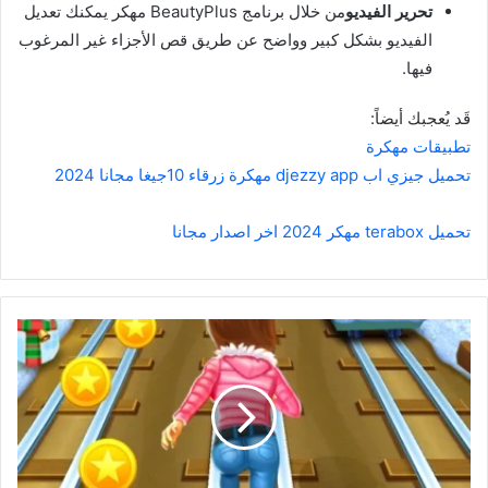
تحرير الفيديو
من خلال برنامج BeautyPlus مهكر يمكنك تعديل
الفيديو بشكل كبير وواضح عن طريق قص الأجزاء غير المرغوب
فيها.
قَد يُعجبك أيضاً:
تطبيقات مهكرة
تحميل جيزي اب djezzy app مهكرة زرقاء 10جيغا مجانا 2024
تحميل terabox مهكر 2024 اخر اصدار مجانا