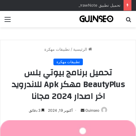
تحميل تطبيق DrawNote مهكر 2026 النسخة المدفوعة للأندرويد مجاناً
بحث
الق
عن
الرئيسية
/
تطبيقات مهكرة
تطبيقات مهكرة
تحميل برنامج بيوتي بلس
BeautyPlus مهكر Apk للاندرويد
اخر اصدار 2024 مجانا
أرسل
Guinseo
أكتوبر 19, 2024
3 دقائق
بريدا
إلكترونيا